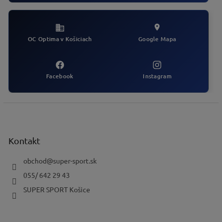
v
k
y
v
OC Optima v Košiciach
Google Mapa
ý
p
i
s
Facebook
Instagram
u
Z
á
p
ä
Kontakt
t
i
obchod
@
super-sport.sk
e
055/ 642 29 43
SUPER SPORT Košice