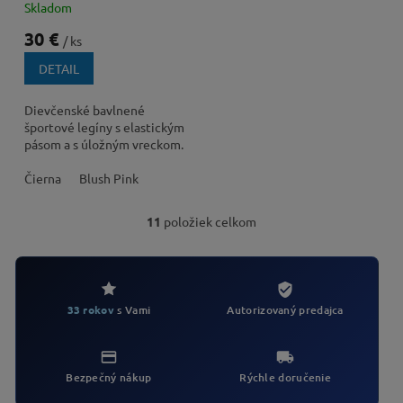
Skladom
30 €
/ ks
DETAIL
Dievčenské bavlnené
športové legíny s elastickým
pásom a s úložným vreckom.
Čierna
Blush Pink
11
položiek celkom
O
v
l
á
d
Autorizovaný predajca
33 rokov
s Vami
a
c
i
e
Bezpečný nákup
Rýchle doručenie
p
r