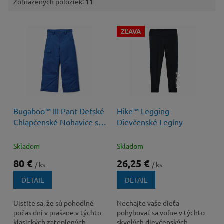
Zobrazených položiek:
11
V
ZĽAVA
ý
p
i
s
p
r
o
35 €
–25 %
Bugaboo™ III Pant Detské
Hike™ Legging
d
Chlapčenské Nohavice s
Dievčenské Legíny
u
Membránou
k
t
Skladom
Skladom
o
80 €
26,25 €
/ ks
/ ks
v
DETAIL
DETAIL
Uistite sa, že sú pohodlné
Nechajte vaše dieťa
počas dní v prašane v týchto
pohybovať sa voľne v týchto
klasických zateplených
skvelých dievčenských