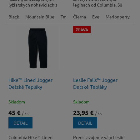
lyžiarskych nohaviciach s
legínach od Columbia. Sú
kriticky utesnenou
strečové a výborne odvádzajú
konštrukciou a...
Black
Mountain Blue
Tmavomodrá
pot.
Čierna
Everblue
Eve
Marionberry
C
ZĽAVA
40 €
–40 %
Hike™ Lined Jogger
Leslie Falls™ Jogger
Detské Tepláky
Detské Tepláky
Skladom
Skladom
45 €
23,95 €
/ ks
/ ks
DETAIL
DETAIL
Columbia Hike™ Lined
Predstavujeme vám Leslie