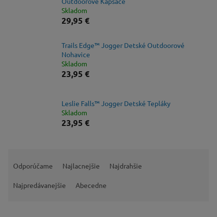
Outdoorové Kapsáče
Skladom
29,95 €
Trails Edge™ Jogger Detské Outdoorové
Nohavice
Skladom
23,95 €
Leslie Falls™ Jogger Detské Tepláky
Skladom
23,95 €
R
a
Odporúčame
Najlacnejšie
Najdrahšie
d
e
Najpredávanejšie
Abecedne
n
i