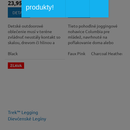
23,95 €
33,75 €
/ ks
/ ks
produkty!
DETAIL
DETAIL
Detské outdoorové
Tieto pohodlné joggingové
oblečenie musí v teréne
nohavice Columbia pre
zvládnuť neustály kontakt so
mládež, navrhnuté na
skalou, drevom či hlinou a
poflakovanie doma alebo
zároveň nesmie obmedzovať
vonku, sa hodia na všetky
v pohybe. Model...
Black
ročné obdobia.
Faux Pink
Charcoal Heather
ZĽAVA
40 €
–25 %
Trek™ Legging
Dievčenské Legíny