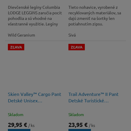
Dievčenské legíny Columbia
Tieto nohavice, vyrobené z
LODGE LEGGINS zaručia pocit
recyklovaných materiálov, sa
pohodlia a sú vhodné na
dajú zmeniť na šortky len
všestranné využitie. Legíny
potiahnutím zipsu.
majú2 bočné vrecká na
drobnosti.
Wild Geranium
Sivá
ZĽAVA
ZĽAVA
50 €
–40 %
40 €
–40 %
Skien Valley™ Cargo Pant
Trail Adventure™ II Pant
Detské Unisex
Detské Turistické
Outdoorové Kapsáče
Nohavice s Membránou
Skladom
Skladom
29,95 €
23,95 €
/ ks
/ ks