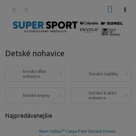
Prejsť
NÁKUP
na
obsah
KOŠÍK
Detské nohavice
Detské dlhé
Detské tepláky
nohavice
Detské krátke
Detské legíny
nohavice
Najpredávanejšie
Skien Valley™ Cargo Pant Detské Unisex