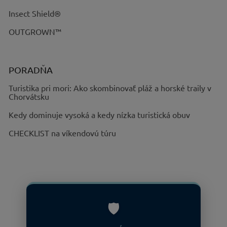
Insect Shield®
OUTGROWN™
PORADŇA
Turistika pri mori: Ako skombinovať pláž a horské traily v
Chorvátsku
Kedy dominuje vysoká a kedy nízka turistická obuv
CHECKLIST na víkendovú túru
🛡️