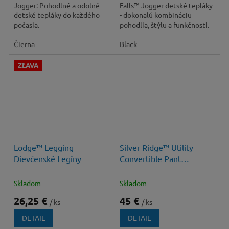
Jogger: Pohodlné a odolné
Falls™ Jogger detské tepláky
detské tepláky do každého
- dokonalú kombináciu
počasia.
pohodlia, štýlu a funkčnosti.
Čierna
Black
ZĽAVA
35 €
–25 %
Lodge™ Legging
Silver Ridge™ Utility
Dievčenské Legíny
Convertible Pant
Chlapčenské
Odopínateľné Nohavice
Skladom
Skladom
26,25 €
45 €
/ ks
/ ks
DETAIL
DETAIL