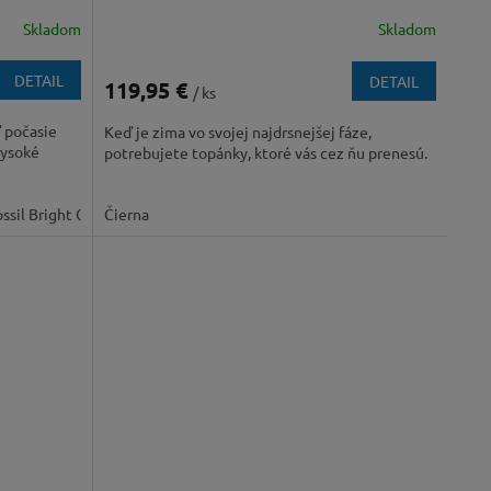
Skladom
Skladom
DETAIL
DETAIL
119,95 €
/ ks
ď počasie
Keď je zima vo svojej najdrsnejšej fáze,
vysoké
potrebujete topánky, ktoré vás cez ňu prenesú.
ssil Bright Copper
Čierna
TI Grey Steel Marsala Red