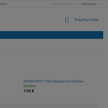
HNOLÓGIE
SLOVNÍK POJMOV
Veľkosť textu
MAPA SERVERU
Prihlásenie
VEĽKOSŤ
NÁKUPNÝ
Prázdny košík
KOŠÍK
SNOWTROT™ MID Dámska Zimná Obuv
Skladom
110 €