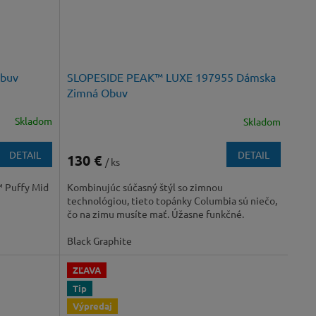
obuv
SLOPESIDE PEAK™ LUXE 197955 Dámska
Zimná Obuv
Skladom
Skladom
DETAIL
DETAIL
130 €
/ ks
 Puffy Mid
Kombinujúc súčasný štýl so zimnou
technológiou, tieto topánky Columbia sú niečo,
čo na zimu musíte mať. Úžasne funkčné.
Black Graphite
ZĽAVA
Tip
Výpredaj