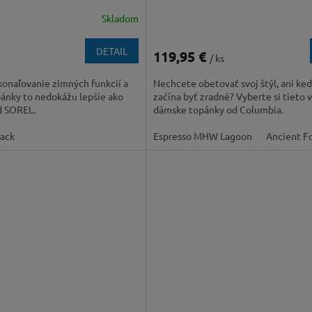
Skladom
DETAIL
119,95 €
/ ks
konaľovanie zimných funkcií a
Nechcete obetovať svoj štýl, ani ke
pánky to nedokážu lepšie ako
začína byť zradné? Vyberte si tieto 
d SOREL.
dámske topánky od Columbia.
lack
Espresso MHW Lagoon
Ancient Fo