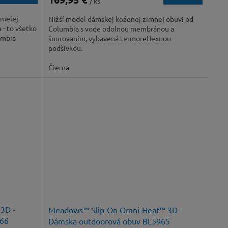
/ ks
umelej
Nižší model dámskej koženej zimnej obuvi od
 - to všetko
Columbia s vode odolnou membránou a
umbia
šnurovaním, vybavená termoreflexnou
podšívkou.
Čierna
3D -
Meadows™ Slip-On Omni-Heat™ 3D -
966
Dámska outdoorová obuv BL5965