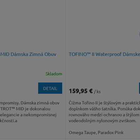
ID Dámska Zimná Obuv
TOFINO™ II Waterproof Dámske
Skladom
DETAIL
159,95 €
/ ks
ompromisy. Dámska zimná obuv
Čižma Tofino II je štýlovým a prakti
TROT™ MID je dokonalou
doplnkom vášho šatníka. Ponúka do
 elegancie a nekompromisnej
rovnováhu medzi ochranou a štýlom
kčnosti.a
vodeodolným nylonovým zvrškom.
Omega Taupe, Paradox Pink