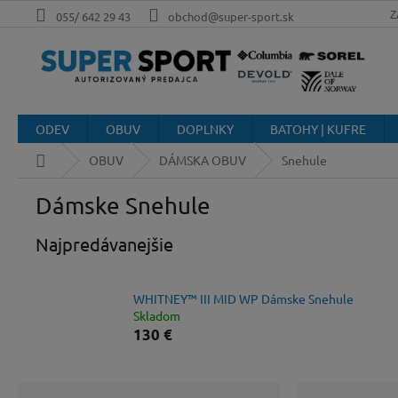
Prejsť
Z
055/ 642 29 43
obchod@super-sport.sk
na
obsah
ODEV
OBUV
DOPLNKY
BATOHY | KUFRE
Domov
OBUV
DÁMSKA OBUV
Snehule
Dámske Snehule
Najpredávanejšie
WHITNEY™ III MID WP Dámske Snehule
Skladom
130 €
B
R