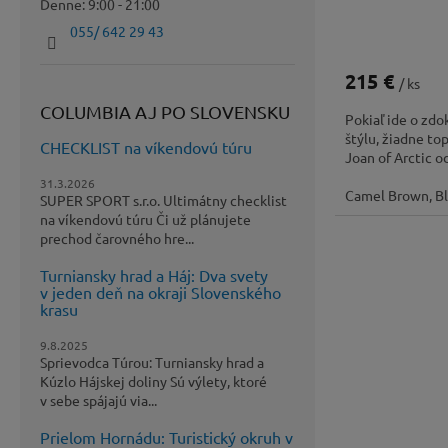
Denne: 9:00 - 21:00
055/ 642 29 43
215 €
/ ks
COLUMBIA AJ PO SLOVENSKU
Pokiaľ ide o zdo
štýlu, žiadne to
CHECKLIST na víkendovú túru
Joan of Arctic o
31.3.2026
Camel Brown, B
SUPER SPORT s.r.o. Ultimátny checklist
na víkendovú túru Či už plánujete
prechod čarovného hre...
Turniansky hrad a Háj: Dva svety
v jeden deň na okraji Slovenského
krasu
9.8.2025
Sprievodca Túrou: Turniansky hrad a
Kúzlo Hájskej doliny Sú výlety, ktoré
v sebe spájajú via...
Prielom Hornádu: Turistický okruh v