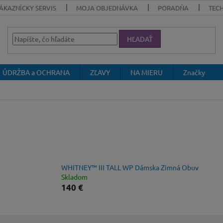
ÁKAZNÍCKY SERVIS
MOJA OBJEDNÁVKA
PORADŇA
TEC
HĽADAŤ
ÚDRŽBA a OCHRANA
ZĽAVY
NA MIERU
Značky
WHITNEY™ III TALL WP Dámska Zimná Obuv
Skladom
140 €