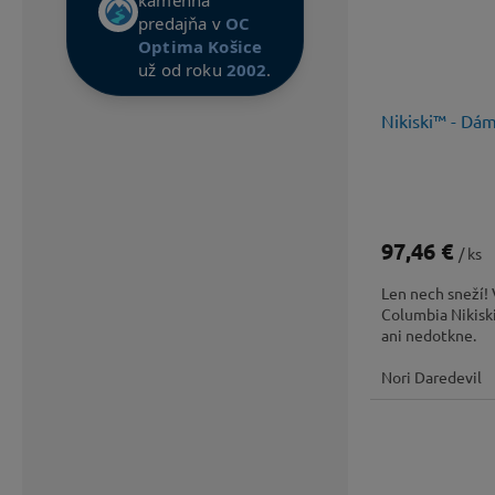
predajňa v
OC
Optima Košice
už od roku
2002
.
Nikiski™ - Dá
97,46 €
/ ks
Len nech sneží!
Columbia Nikisk
ani nedotkne.
Nori Daredevil