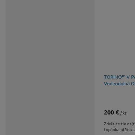
TORINO™ V P
Vodeodolná O
200 €
/ ks
Zdolajte tie na
topánkami Sorel