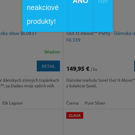
ÁNO
Nie
neakciové
129,95 €
–25 %
produkty!
mska obuv BL0837
Out N About™ Puffy - Dámska 
NL339
Skladom
DETAIL
149,95 €
/ ks
 V dámskych zimných topánkach
Dámske snehule Sorel Out N About™
i™, sa žiaden mráz vašich nôh
z kolekcie Sorel.
Elk Lagoon
Čierna
Pure Silver
ZĽAVA