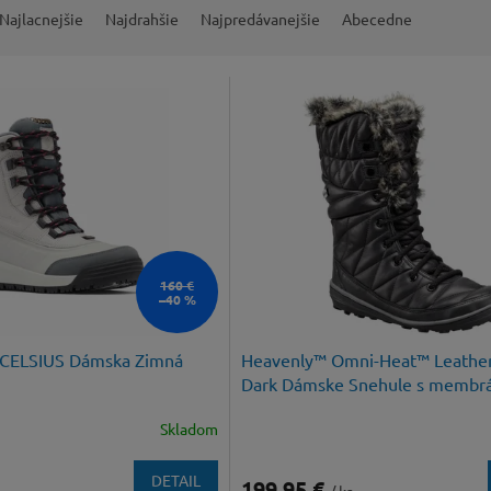
Najlacnejšie
Najdrahšie
Najpredávanejšie
Abecedne
160 €
–40 %
ELSIUS Dámska Zimná
Heavenly™ Omni-Heat™ Leather
Dark Dámske Snehule s membr
Skladom
DETAIL
199,95 €