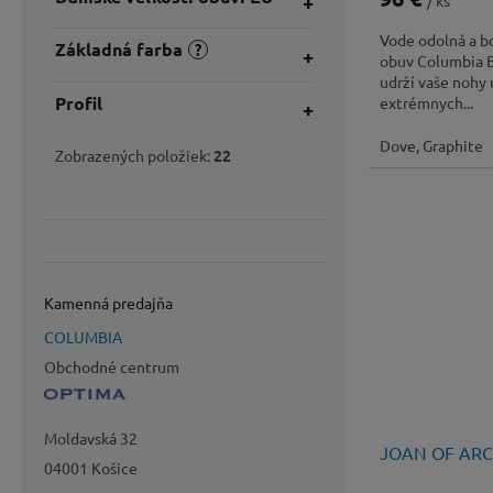
/ ks
Vode odolná a b
Základná farba
?
obuv Columbi
udrží vaše nohy 
Profil
extrémnych...
Dove, Graphite
Zobrazených položiek:
22
Kamenná predajňa
COLUMBIA
Obchodné centrum
Moldavská 32
JOAN OF ARC
04001 Košice