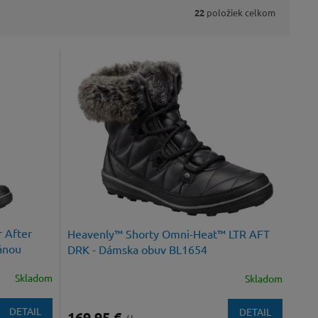
22
položiek celkom
 After
Heavenly™ Shorty Omni-Heat™ LTR AFT
ánou
DRK - Dámska obuv BL1654
Skladom
Skladom
DETAIL
DETAIL
169,95 €