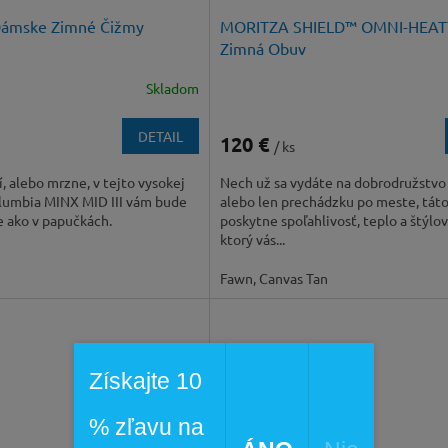
 Dámske Zimné Čižmy
MORITZA SHIELD™ OMNI-HEAT
Zimná Obuv
Skladom
DETAIL
120 €
/ ks
í, alebo mrzne, v tejto vysokej
Nech už sa vydáte na dobrodružstvo 
lumbia MINX MID III vám bude
alebo len prechádzku po meste, tát
e ako v papučkách.
poskytne spoľahlivosť, teplo a štýlov
ktorý vás...
Fawn, Canvas Tan
Získajte 10
% zľavu na