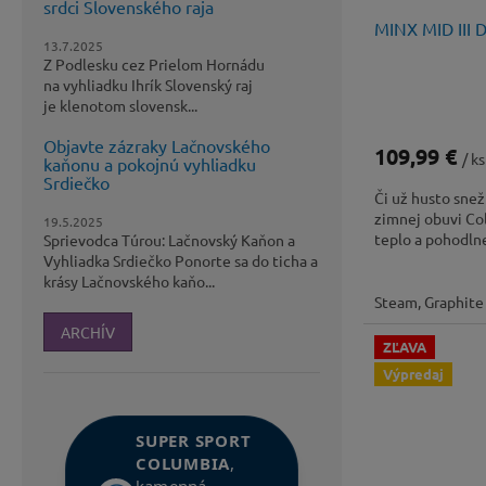
srdci Slovenského raja
MINX MID III
13.7.2025
Z Podlesku cez Prielom Hornádu
na vyhliadku Ihrík Slovenský raj
je klenotom slovensk...
Objavte zázraky Lačnovského
109,99 €
/ ks
kaňonu a pokojnú vyhliadku
Srdiečko
Či už husto snež
zimnej obuvi Co
19.5.2025
teplo a pohodln
Sprievodca Túrou: Lačnovský Kaňon a
Vyhliadka Srdiečko Ponorte sa do ticha a
krásy Lačnovského kaňo...
Steam, Graphite
ARCHÍV
ZĽAVA
Výpredaj
SUPER SPORT
COLUMBIA
,
kamenná