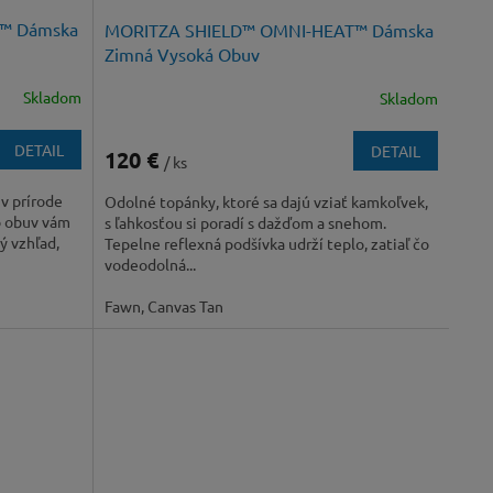
™ Dámska
MORITZA SHIELD™ OMNI-HEAT™ Dámska
Zimná Vysoká Obuv
Skladom
Skladom
DETAIL
DETAIL
120 €
/ ks
v prírode
Odolné topánky, ktoré sa dajú vziať kamkoľvek,
o obuv vám
s ľahkosťou si poradí s dažďom a snehom.
ý vzhľad,
Tepelne reflexná podšívka udrží teplo, zatiaľ čo
vodeodolná...
Fawn, Canvas Tan