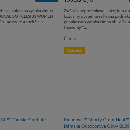
/ ks
ohato izolovaná vysoká zimná
Zvršok z nepremokavej kože, lem z 
a BUGABOOT CELSIUS WOMEN
kožušiny a tepelne reflexná podšívka
útulne teplé a suché aj v
ponúka táto vysoká zimná obuv Col
Heavenly™...
Čierna
Výpredaj
TIC™ Dámske Snehule
Meadows™ Shorty Omni-Heat™ 
Dámska Outdoorová Obuv BL5