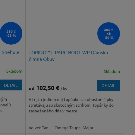
205 €
210 €
až
–23 %
–50 %
 Snehule
TORINO™ II PARC BOOT WP Dámska
Zimná Obuv
Skladom
Skladom
DETAIL
DETAIL
102,50 €
od
/ ks
ckým
V tejto jedinečnej topánke sa robustné čipky
konalú
stretávajú so skutočným strihom. Topánky do
 s
zasneženého dňa v meste.
Velvet Tan
Omega Taupe, Major