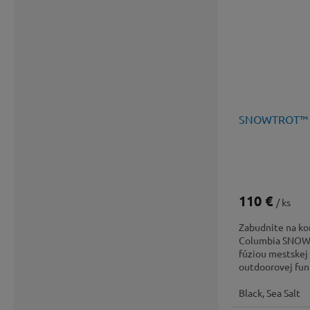
SNOWTROT™ M
110 €
/ ks
Zabudnite na k
Columbia SNOW
fúziou mestskej
outdoorovej fun
Black, Sea Salt