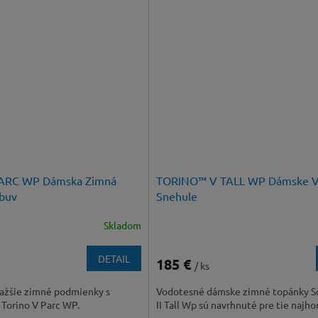
ARC WP Dámska Zimná
TORINO™ V TALL WP Dámske V
buv
Snehule
Skladom
DETAIL
185 €
/ ks
jťažšie zimné podmienky s
Vodotesné dámske zimné topánky So
 Torino V Parc WP.
II Tall Wp sú navrhnuté pre tie najho