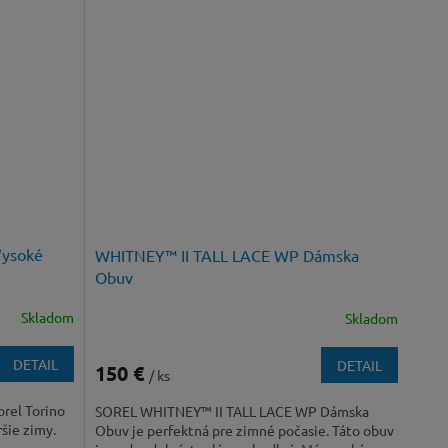
ysoké
WHITNEY™ II TALL LACE WP Dámska
Obuv
Skladom
Skladom
DETAIL
DETAIL
150 €
/ ks
rel Torino
SOREL WHITNEY™ II TALL LACE WP Dámska
ršie zimy.
Obuv je perfektná pre zimné počasie. Táto obuv