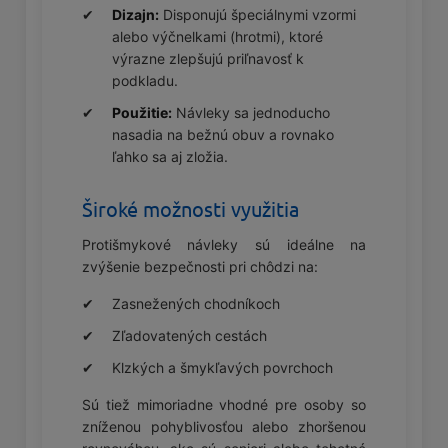
Dizajn:
Disponujú špeciálnymi vzormi
alebo výčnelkami (hrotmi), ktoré
výrazne zlepšujú priľnavosť k
podkladu.
Použitie:
Návleky sa jednoducho
nasadia na bežnú obuv a rovnako
ľahko sa aj zložia.
Široké možnosti využitia
Protišmykové návleky sú ideálne na
zvýšenie bezpečnosti pri chôdzi na:
Zasnežených chodníkoch
Zľadovatených cestách
Klzkých a šmykľavých povrchoch
Sú tiež mimoriadne vhodné pre osoby so
zníženou pohyblivosťou alebo zhoršenou