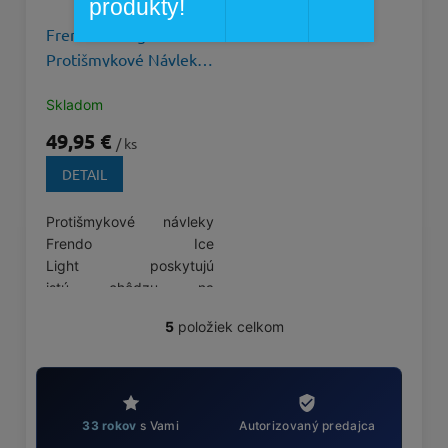
produkty!
Frendo Ice Light
Protišmykové Návleky
Mačky 13 hrotov
Skladom
49,95 €
/ ks
DETAIL
Protišmykové návleky
Frendo Ice
Light poskytujú
istú chôdzu na
poľadovici, snehu i ľade.
5
položiek celkom
Sú z ľahkej nerezovej
O
v
ocele a...
l
á
d
33 rokov
s Vami
Autorizovaný predajca
a