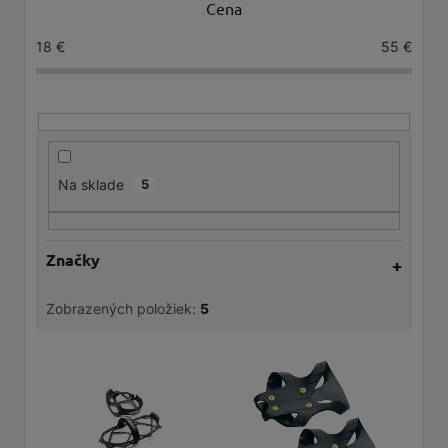
Cena
e
18
€
55
€
p
r
o
d
u
Na sklade
5
k
t
Značky
o
v
Zobrazených položiek:
5
V
ý
p