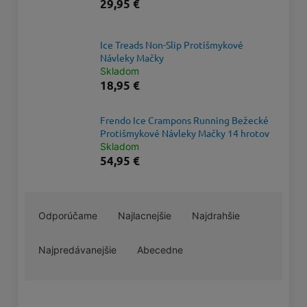
29,95 €
Ice Treads Non-Slip Protišmykové
Návleky Mačky
Skladom
18,95 €
Frendo Ice Crampons Running Bežecké
Protišmykové Návleky Mačky 14 hrotov
Skladom
54,95 €
R
Odporúčame
Najlacnejšie
Najdrahšie
a
d
Najpredávanejšie
Abecedne
e
n
i