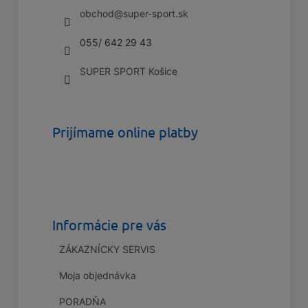
obchod
@
super-sport.sk
i
e
055/ 642 29 43
SUPER SPORT Košice
Prijímame online platby
Informácie pre vás
ZÁKAZNÍCKY SERVIS
Moja objednávka
PORADŇA