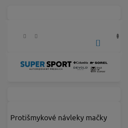
Prejsť
na
obsah
NÁKUPNÝ
KOŠÍK
Protišmykové návleky mačky