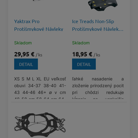
i
s
p
Yaktrax Pro
Ice Treads Non-Slip
r
Protišmykové Návleky
Protišmykové Návleky
o
Mačky
Skladom
Skladom
d
29,95 €
18,95 €
u
/ ks
/ ks
k
DETAIL
DETAIL
t
XS S M L XL EU veľkosť
ľahké nasadenie a
o
obuvi 34-37 38-40 41-
zloženie prirodzený pocit
v
43 44-46 46+ ∅ v cm
pri chôdzi redukuje
48-58 cm 58-64 cm 64-
kĺzanie na vonkajšie
72 cm 72-76 cm 76-82
použitie (aj tráva, hlina,
cm
blato, piesok sneh a ľad)