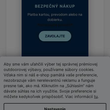
BEZPEČNÝ NÁKUP
Platba kartou, prevodom alebo na
dobierku.
Potrebujete poradiť?
ZAVOLAJTE
Aby sme vám uľahčili výber tej správnej prémiovej
outdoorovej výbavy, používame súbory cookies.
Vďaka nim si náš e-shop pamätá vaše preferencie,
nezobrazuje vám nerelevantnú reklamu a funguje
presne tak, ako má. Kliknutím na „Súhlasím“ nám
Vytvoril Shoptet
dávate súhlas na ich využitie. Svoje preferencie si
môžete kedykoľvek prispôsobiť. Viac informácií
tu
.
Copyright 2026
SUPER SPORT
. Všetky práva
vyhradené.
Upraviť nastavenie cookies
Nastavenie