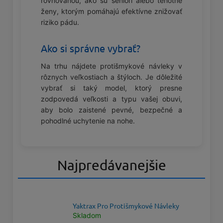
rovnováhou, ako sú seniori alebo tehotné
ženy, ktorým pomáhajú efektívne znižovať
riziko pádu.
Ako si správne vybrať?
Na trhu nájdete protišmykové návleky v
rôznych veľkostiach a štýloch. Je dôležité
vybrať si taký model, ktorý presne
zodpovedá veľkosti a typu vašej obuvi,
aby bolo zaistené pevné, bezpečné a
pohodlné uchytenie na nohe.
Najpredávanejšie
Yaktrax Pro Protišmykové Návleky
Skladom