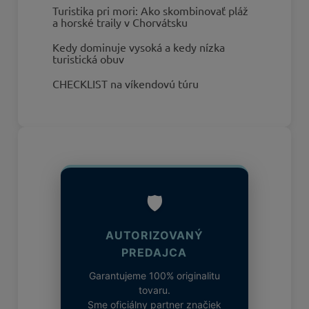
Turistika pri mori: Ako skombinovať pláž
a horské traily v Chorvátsku
Kedy dominuje vysoká a kedy nízka
turistická obuv
CHECKLIST na víkendovú túru
🛡️
AUTORIZOVANÝ
PREDAJCA
Garantujeme 100% originalitu
tovaru.
Sme oficiálny partner značiek