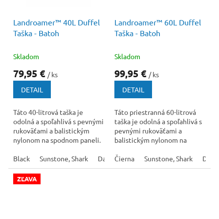
100 €
–20 %
120 €
–16 %
Landroamer™ 40L Duffel
Landroamer™ 60L Duffel
Taška - Batoh
Taška - Batoh
Skladom
Skladom
79,95 €
99,95 €
/ ks
/ ks
DETAIL
DETAIL
Táto 40-litrová taška je
Táto priestranná 60-litrová
odolná a spoľahlivá s pevnými
taška je odolná a spoľahlivá s
rukoväťami a balistickým
pevnými rukoväťami a
nylonom na spodnom paneli.
balistickým nylonom na
Skladné ramenné popruhy
spodnom paneli. Skladné
vám umožnia...
Black
Sunstone, Shark
Dark Mountain, Black
ramenné popruhy vám...
Čierna
Sunstone, Shark
Dark 
ZĽAVA