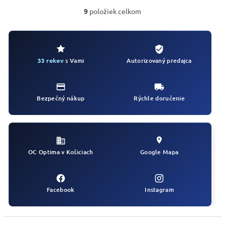
9
položiek celkom
O
v
l
á
d
Autorizovaný predajca
33 rokov
s Vami
a
c
i
e
Bezpečný nákup
Rýchle doručenie
p
r
v
k
y
v
OC Optima v Košiciach
Google Mapa
ý
p
i
s
Facebook
Instagram
u
Z