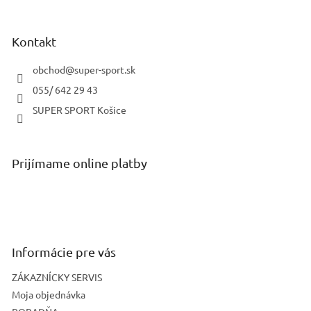
á
p
ä
Kontakt
t
i
obchod
@
super-sport.sk
e
055/ 642 29 43
SUPER SPORT Košice
Prijímame online platby
Informácie pre vás
ZÁKAZNÍCKY SERVIS
Moja objednávka