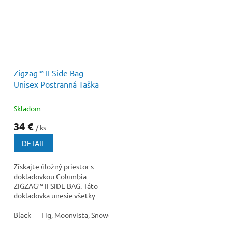
40 €
–15 %
Zigzag™ II Side Bag
Unisex Postranná Taška
Skladom
34 €
/ ks
DETAIL
Získajte úložný priestor s
dokladovkou Columbia
ZIGZAG™ II SIDE BAG. Táto
dokladovka unesie všetky
vaše veci s nastaviteľným
popruhom a vonkajším...
Black
Fig, Moonvista, Snowdrift