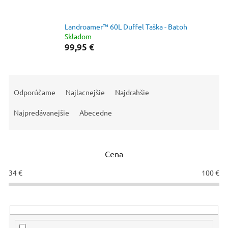
Landroamer™ 60L Duffel Taška - Batoh
Skladom
99,95 €
R
a
Odporúčame
Najlacnejšie
Najdrahšie
d
e
Najpredávanejšie
Abecedne
n
i
e
Cena
p
r
34
€
100
€
o
d
u
k
t