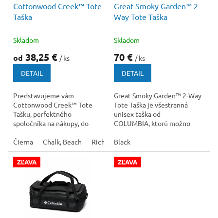
Cottonwood Creek™ Tote
Great Smoky Garden™ 2-
d
Taška
Way Tote Taška
u
k
t
Skladom
Skladom
o
38,25 €
70 €
od
/ ks
/ ks
v
DETAIL
DETAIL
Predstavujeme vám
Great Smoky Garden™ 2-Way
Cottonwood Creek™ Tote
Tote Taška je všestranná
Tašku, perfektného
unisex taška od
spoločníka na nákupy, do
COLUMBIA, ktorú možno
práce, alebo na víkendové
nosiť v ruke, cez rameno
výlety.
Čierna
Chalk, Beach
Rich Wine, Eraser Pink
alebo ako batoh. Je...
Black
ZĽAVA
ZĽAVA