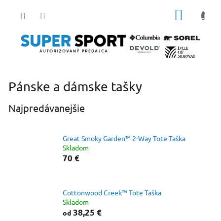
Prejsť
NÁKUP
na
obsah
KOŠÍK
Pánske a dámske tašky
Najpredávanejšie
Great Smoky Garden™ 2-Way Tote Taška
Skladom
70 €
Cottonwood Creek™ Tote Taška
Skladom
38,25 €
od