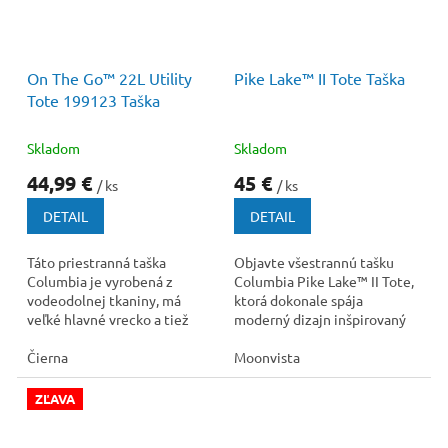
59,99 €
–25 %
On The Go™ 22L Utility
Pike Lake™ II Tote Taška
Tote 199123 Taška
Skladom
Skladom
44,99 €
45 €
/ ks
/ ks
DETAIL
DETAIL
Táto priestranná taška
Objavte všestrannú tašku
Columbia je vyrobená z
Columbia Pike Lake™ II Tote,
vodeodolnej tkaniny, má
ktorá dokonale spája
veľké hlavné vrecko a tiež
moderný dizajn inšpirovaný
vnútorné a vonkajšie vrecká
obľúbenými bundami Pike
na zips.
Čierna
Lake™ s praktickosťou...
Moonvista
ZĽAVA