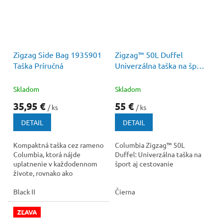
40 €
–10 %
Zigzag Side Bag 1935901
Zigzag™ 50L Duffel
Taška Príručná
Univerzálna taška na šport
aj cestovanie
Skladom
Skladom
35,95 €
55 €
/ ks
/ ks
DETAIL
DETAIL
Kompaktná taška cez rameno
Columbia Zigzag™ 50L
Columbia, ktorá nájde
Duffel: Univerzálna taška na
uplatnenie v každodennom
šport aj cestovanie
živote, rovnako ako
na dovolenke. Dizajn
s hlavným vnútorným
Black II
Čierna
priestorom a...
ZĽAVA