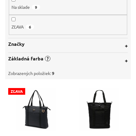
o
Na sklade
9
v
ZĽAVA
6
Značky
Základná farba
?
Zobrazených položiek:
9
V
ZĽAVA
ý
p
i
s
p
r
o
45 €
až
–15 %