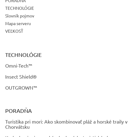
PORADŇA
TECHNOLÓGIE
Slovník pojmov
Mapa serveru
VEĽKOSŤ
TECHNOLÓGIE
Omni-Tech™
Insect Shield®
OUTGROWN™
PORADŇA
Turistika pri mori: Ako skombinovať pláž a horské traily v
Chorvátsku