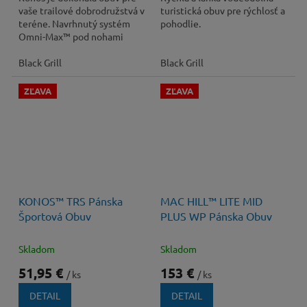
vaše trailové dobrodružstvá v
turistická obuv pre rýchlosť a
teréne. Navrhnutý systém
pohodlie.
Omni-Max™ pod nohami
poskytuje vynikajúci komfort
a trakciu na...
Black Grill
Black Grill
ZĽAVA
ZĽAVA
100 €
–48 %
170 €
–10 %
KONOS™ TRS Pánska
MAC HILL™ LITE MID
Športová Obuv
PLUS WP Pánska Obuv
Skladom
Skladom
51,95 €
153 €
/ ks
/ ks
DETAIL
DETAIL