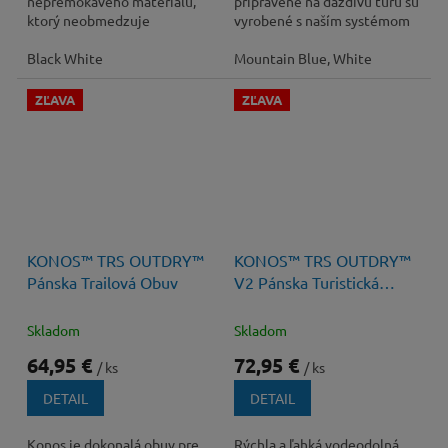
nepremokavého materiálu,
pripravené na daždivú túru sú
ktorý neobmedzuje
vyrobené s naším systémom
priedušnosť, sú odpružené s
starajúcim sa o dokonalé
vynikajúcou podrážkou.
Black White
pohodlie Vašich...
Mountain Blue, White
ZĽAVA
ZĽAVA
120 €
–45 %
120 €
–39 %
KONOS™ TRS OUTDRY™
KONOS™ TRS OUTDRY™
Pánska Trailová Obuv
V2 Pánska Turistická
Športová Obuv
Skladom
Skladom
64,95 €
72,95 €
/ ks
/ ks
DETAIL
DETAIL
Konos je dokonalá obuv pre
Rýchla a ľahká vodeodolná