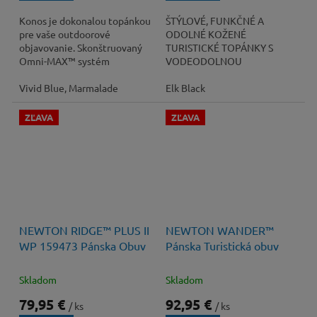
Konos je dokonalou topánkou
ŠTÝLOVÉ, FUNKČNÉ A
pre vaše outdoorové
ODOLNÉ KOŽENÉ
objavovanie. Skonštruovaný
TURISTICKÉ TOPÁNKY S
Omni-MAX™ systém
VODEODOLNOU
podrážky a medzipodrážky
KONŠTRUKCIOU,
poskytuje vynikajúce
Vivid Blue, Marmalade
MEDZIPORÁŽKOU
Elk Black
pohodlie...
LIVELYFOAM™ A LISOVANOU
TVAROVANOU
ZĽAVA
ZĽAVA
PODRÁŽKOU...
120 €
–33 %
120 €
–22 %
NEWTON RIDGE™ PLUS II
NEWTON WANDER™
WP 159473 Pánska Obuv
Pánska Turistická obuv
Skladom
Skladom
79,95 €
92,95 €
/ ks
/ ks