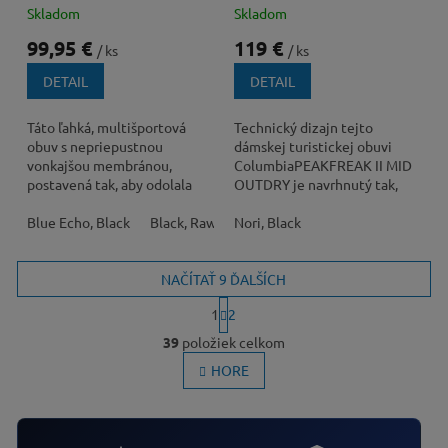
Membránou
membránou
Skladom
Skladom
99,95 €
119 €
/ ks
/ ks
DETAIL
DETAIL
Táto ľahká, multišportová
Technický dizajn tejto
obuv s nepriepustnou
dámskej turistickej obuvi
vonkajšou membránou,
ColumbiaPEAKFREAK II MID
postavená tak, aby odolala
OUTDRY je navrhnutý tak,
lejakom a náročnému terénu,
aby vám obuv zaistila
udrží vaše nohy v suchu...
Blue Echo, Black
Black, Raw Honey
pohodlie a podporu po celý...
Nori, Black
Super Sonic, Teal Chloride
NAČÍTAŤ 9 ĎALŠÍCH
S
1
2
t
O
r
39
položiek celkom
v
á
l
HORE
n
k
á
o
d
v
a
a
c