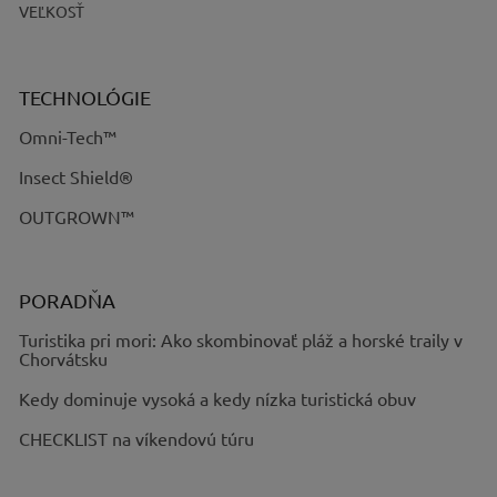
VEĽKOSŤ
TECHNOLÓGIE
Omni-Tech™
Insect Shield®
OUTGROWN™
PORADŇA
Turistika pri mori: Ako skombinovať pláž a horské traily v
Chorvátsku
Kedy dominuje vysoká a kedy nízka turistická obuv
CHECKLIST na víkendovú túru