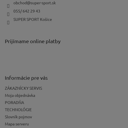
i
obchod
@
super-sport.sk
e
055/ 642 29 43
SUPER SPORT Košice
Prijímame online platby
Informácie pre vás
ZÁKAZNÍCKY SERVIS
Moja objednávka
PORADŇA
TECHNOLÓGIE
Slovník pojmov
Mapa serveru