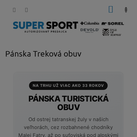
Prejsť
NÁKUP
na
obsah
KOŠÍK
Pánska Treková obuv
NA TRHU UŽ VIAC AKO 33 ROKOV
PÁNSKA TURISTICKÁ
OBUV
Od ostrej tatranskej žuly v našich
veľhorách, cez rozbahnené chodníky
Malej Fatry, až po suťoviská pod alpskými