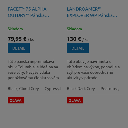
170 €
–52 %
FACET™ 75 ALPHA
LANDROAMER™
OUTDRY™ Pánska
EXPLORER WP Pánska
Turistická Obuv
Obuv s membránou
Skladom
Skladom
79,95 €
130 €
/ ks
/ ks
DETAIL
DETAIL
Táto pánska nepremokavá
Táto obuv je navrhnutá s
obuv Columbia je ideálna na
ohľadom na výkon, pohodlie a
vaše túry. Navyše vďaka
štýl pre vaše dobrodružné
ponožkovému členku sa vám
aktivity v prírode.
do topánky nedostane žiadna
špina z...
Black, Cloud Grey
Cypress, Black
Black Dark Grey
Peatmoss, Bri
ZĽAVA
ZĽAVA