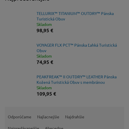
TELLURIX™ TITANIUM™ OUTDRY™ Pánska
Turistická Obuv
Skladom
98,95 €
VOYAGER FLX PCT™ Pánska Ľahká Turistická
Obuv
Skladom
74,95 €
PEAKFREAK™ II OUTDRY™ LEATHER Pánska
Kožená Turistická Obuv s membránou
Skladom
109,95 €
R
a
Odporúčame
Najlacnejšie
Najdrahšie
d
e
Najpredávanejšie
Abecedne