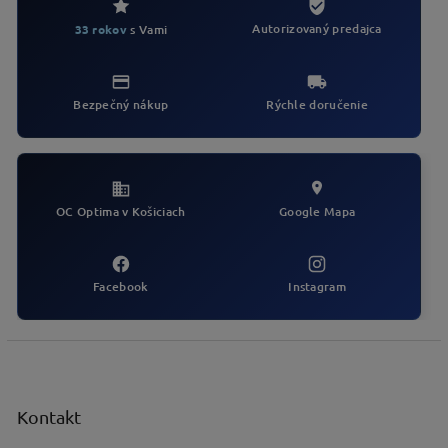
n
i
i
Autorizovaný predajca
33 rokov
s Vami
e
e
p
r
v
Bezpečný nákup
Rýchle doručenie
k
y
v
ý
p
i
OC Optima v Košiciach
Google Mapa
s
u
Facebook
Instagram
Z
á
p
ä
Kontakt
t