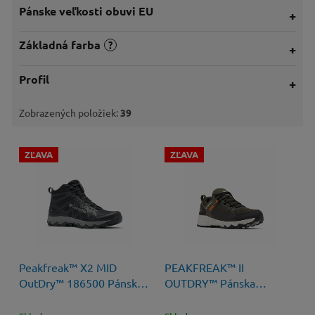
Pánske veľkosti obuvi EU
Základná farba
?
Profil
Zobrazených položiek:
39
V
ZĽAVA
ZĽAVA
ý
p
i
s
p
r
o
139,99 €
–39 %
130 €
až
–38 %
Peakfreak™ X2 MID
PEAKFREAK™ II
d
OutDry™ 186500 Pánska
OUTDRY™ Pánska
u
Obuv
Turistická Obuv s
k
membránou