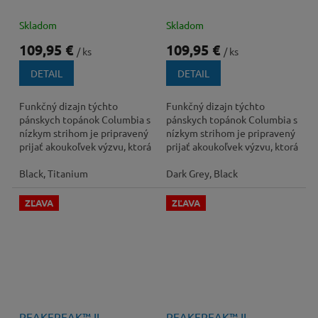
Skladom
Skladom
109,95 €
109,95 €
/ ks
/ ks
DETAIL
DETAIL
Funkčný dizajn týchto
Funkčný dizajn týchto
pánskych topánok Columbia s
pánskych topánok Columbia s
nízkym strihom je pripravený
nízkym strihom je pripravený
prijať akoukoľvek výzvu, ktorá
prijať akoukoľvek výzvu, ktorá
sa vám postaví do cesty.
sa vám postaví do cesty.
Black, Titanium
Dark Grey, Black
ZĽAVA
ZĽAVA
130 €
–26 %
PEAKFREAK™ II
PEAKFREAK™ II