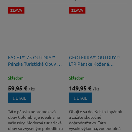
ZĽAVA
ZĽAVA
130 €
–53 %
180 €
–16 %
FACET™ 75 OUTDRY™
GEOTERRA™ OUTDRY™
Pánska Turistická Obuv s
LTR Pánska Kožená
Membránou
Turistická Obuv s
membránou
Skladom
Skladom
59,95 €
149,95 €
/ ks
/ ks
DETAIL
DETAIL
Táto pánska nepremokavá
Obujte sa do týchto topánok
obuv Columbia je ideálna na
a zažite skutočné
vaše túry. Moderná turistická
dobrodružstvo. Táto
obuv so zvýšeným pohodlím a
vysokovýkonná, vodeodolná