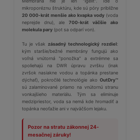
Membrána nie je len "igelit". Ide o
mikroporéznu štruktúru, kde sú póry približne
20 000-krát menšie ako kvapka vody
(voda
neprejde dnu), ale
700-krát väčšie ako
molekula pary
(pot sa odparí von).
Tu je však
zásadný technologický rozdiel
:
kým staršie/bežné membrány fungujú ako
voľná vnútorná "ponožka" a extrémne sa
spoliehajú na DWR úpravu zvršku (inak
zvršok nasiakne vodou a topánka prestane
dýchať), pokročilé technológie ako
OutDry™
sú zalaminované priamo na vnútornú stranu
vonkajšieho materiálu. Tým sa eliminuje
medzipriestor, voda sa nemá kde hromadiť a
topánka neoťažie ani v najväčšom lejaku.
Pozor na stratu zákonnej 24-
mesačnej záruky!