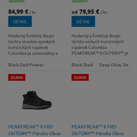
t
Skladom
Skladom
o
84,99 €
79,95 €
od
/ ks
/ ks
v
DETAIL
DETAIL
Moderný funkčný dizajn
Moderný a funkčný dizajn
týchto stredne vysokých
týchto nízkych turistických
turistických topánok
topánok Columbia
Columbia je univerzálny a
PEAKFREAK™ II OUTDRY™ je
pripravený na každú výzvu,
všestranný a pripravený na
ktorá vás na ceste...
Black Dark Pewter
všetky výzvy, ktoré vás...
Black Shark
Deep Olive, Desert
ZĽAVA
ZĽAVA
140 €
–21 %
140 €
–21 %
PEAKFREAK™ II MID
PEAKFREAK™ II MID
OUTDRY™ Pánska Obuv
OUTDRY™ Pánska Obuv