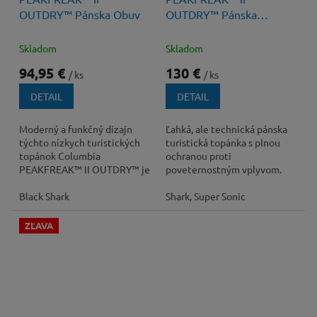
OUTDRY™ Pánska Obuv
OUTDRY™ Pánska
Turistická Obuv s
Membránou
Skladom
Skladom
94,95 €
130 €
/ ks
/ ks
DETAIL
DETAIL
Moderný a funkčný dizajn
Ľahká, ale technická pánska
týchto nízkych turistických
turistická topánka s plnou
topánok Columbia
ochranou proti
PEAKFREAK™ II OUTDRY™ je
poveternostným vplyvom.
všestranný a pripravený na
všetky výzvy, ktoré vás...
Black Shark
Shark, Super Sonic
ZĽAVA