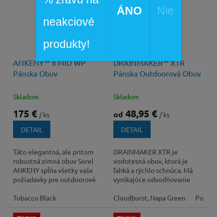
ÁNO
Nie
neakciové
produkty!
90 €
až
–45 %
ANKENY™ II MID WP
DRAINMAKER™ XTR
Pánska Obuv
Pánska Outdoorová Obuv
Skladom
Skladom
175 €
48,95 €
od
/ ks
/ ks
DETAIL
DETAIL
Táto elegantná, ale pritom
DRAINMAKER XTR je
robustná zimná obuv Sorel
vodotesná obuv, ktorá je
ANKENY spĺňa všetky vaše
ľahká a rýchlo schnúca. Má
požiadavky pre outdoorové
vynikajúce odvodňovanie
aktivity, ale aj vďaka svojmu
vody a gumové výstupky s
dizajnu...
Tobacco Black
mikrodrážkami pre istú...
Cloudburst, Napa Green
Pond, 