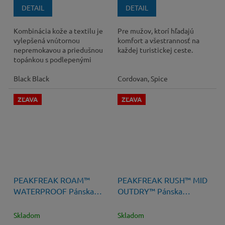
DETAIL
DETAIL
Kombinácia kože a textilu je
Pre mužov, ktorí hľadajú
vylepšená vnútornou
komfort a všestrannosť na
nepremokavou a priedušnou
každej turistickej ceste.
topánkou s podlepenými
švami.
Black Black
Cordovan, Spice
ZĽAVA
ZĽAVA
90 €
–33 %
140 €
–28 %
PEAKFREAK ROAM™
PEAKFREAK RUSH™ MID
WATERPROOF Pánska
OUTDRY™ Pánska
Turistická Obuv
Turistická Obuv
Skladom
Skladom