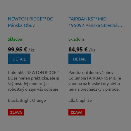
110 €
–9 %
120 €
–29 %
NEWTON RIDGE™ BC
FAIRBANKS™ MID
Pánska Obuv
195092 Pánska Stredná
Obuv s membránou
Skladom
Skladom
99,95 €
84,95 €
/ ks
/ ks
DETAIL
DETAIL
Columbia NEWTON RIDGE™
Pánska outdoorová obuv
BC je nielen praktická, ale aj
Columbia FAIRBANKS MID je
štýlová. Jej moderný a
vhodná na horské túry alebo
robustný dizajn vás odlišuje
len na prechádzky v prírode,
od davu a dodáva vám
kde vám dopraje pohodlie a
sebavedomie pri...
Black, Bright Orange
ochranu....
Elk, Graphite
ZĽAVA
ZĽAVA