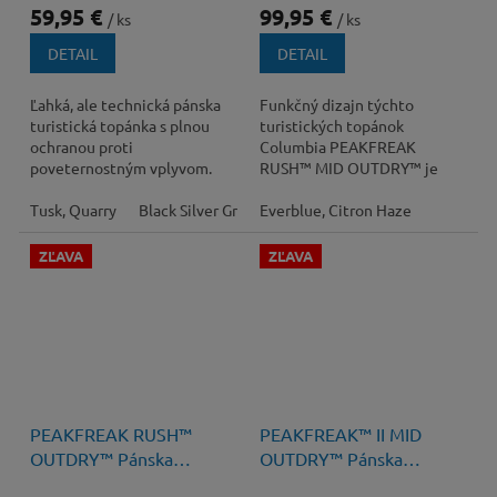
59,95 €
99,95 €
/ ks
/ ks
DETAIL
DETAIL
Ľahká, ale technická pánska
Funkčný dizajn týchto
turistická topánka s plnou
turistických topánok
ochranou proti
Columbia PEAKFREAK
poveternostným vplyvom.
RUSH™ MID OUTDRY™ je
pripravený prijať akúkoľvek
Tusk, Quarry
Black Silver Grey
výzvu, ktorá sa vám postaví
Everblue, Citron Haze
do...
ZĽAVA
ZĽAVA
130 €
–23 %
140 €
–15 %
PEAKFREAK RUSH™
PEAKFREAK™ II MID
OUTDRY™ Pánska
OUTDRY™ Pánska
Turistická Obuv s
Turistická Obuv s