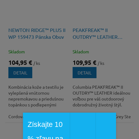
120 €
–12 %
140 €
–21 %
NEWTON RIDGE™ PLUS II
PEAKFREAK™ II
WP 159473 Pánska Obuv
OUTDRY™ LEATHER
Pánska Kožená Turistická
Obuv s membránou
Skladom
Skladom
104,95 €
109,95 €
/ ks
/ ks
DETAIL
DETAIL
Kombinácia kože a textilu je
Columbia PEAKFREAK™ II
vylepšená vnútornou
OUTDRY™ LEATHER ideálnou
nepremokavou a priedušnou
voľbou pre váš outdoorový
topánkou s podlepenými
dobrodružný životný štýl.
švami.
Poskytuje spojenie odolnosti,
Cordovan Squash
Black Black
pohodlia a...
Cordovan, Black
Ti Grey Steel, 
Získajte 10
ZĽAVA
% zľavu na