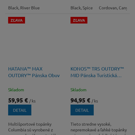
ochranou.
a priedušná kožená turistická
Black, River Blue
obuv...
Black, Spice
Cordovan, Canyon 
ZĽAVA
ZĽAVA
120 €
–50 %
130 €
–26 %
HATANA™ MAX
KONOS™ TRS OUTDRY™
OUTDRY™ Pánska Obuv
MID Pánska Turistická
Obuv
Skladom
Skladom
59,95 €
94,95 €
/ ks
/ ks
DETAIL
DETAIL
Multišportové topánky
Tieto stredne vysoké,
Columbia sú vyrobené z
nepremokavé a ľahké topánky