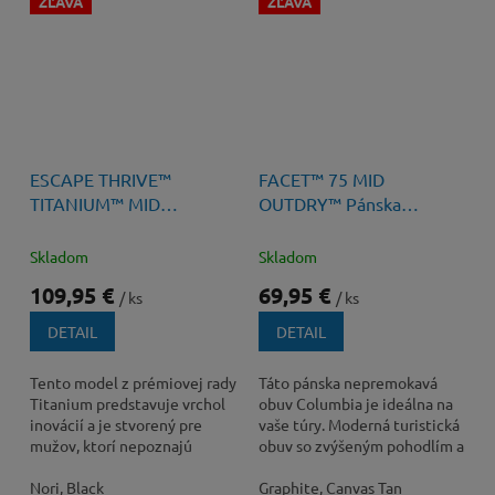
ZĽAVA
ZĽAVA
150 €
–26 %
150 €
–53 %
ESCAPE THRIVE™
FACET™ 75 MID
TITANIUM™ MID
OUTDRY™ Pánska
OUTDRY™ Pánska
Turistická Obuv
Turistická Obuv
Skladom
Skladom
109,95 €
69,95 €
/ ks
/ ks
DETAIL
DETAIL
Tento model z prémiovej rady
Táto pánska nepremokavá
Titanium predstavuje vrchol
obuv Columbia je ideálna na
inovácií a je stvorený pre
vaše túry. Moderná turistická
mužov, ktorí nepoznajú
obuv so zvýšeným pohodlím a
kompromisy.
ochranou. ...
Nori, Black
Graphite, Canvas Tan