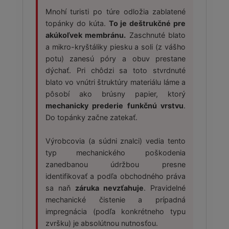
Mnohí turisti po túre odložia zablatené
topánky do kúta.
To je deštrukčné pre
akúkoľvek membránu.
Zaschnuté blato
a mikro-kryštáliky piesku a soli (z vášho
potu) zanesú póry a obuv prestane
dýchať. Pri chôdzi sa toto stvrdnuté
blato vo vnútri štruktúry materiálu láme a
pôsobí ako brúsny papier, ktorý
mechanicky prederie funkčnú vrstvu
.
Do topánky začne zatekať.
Výrobcovia (a súdni znalci) vedia tento
typ mechanického poškodenia
zanedbanou údržbou presne
identifikovať a podľa obchodného práva
sa naň
záruka nevzťahuje
. Pravidelné
mechanické čistenie a prípadná
impregnácia (podľa konkrétneho typu
zvršku) je absolútnou nutnosťou.