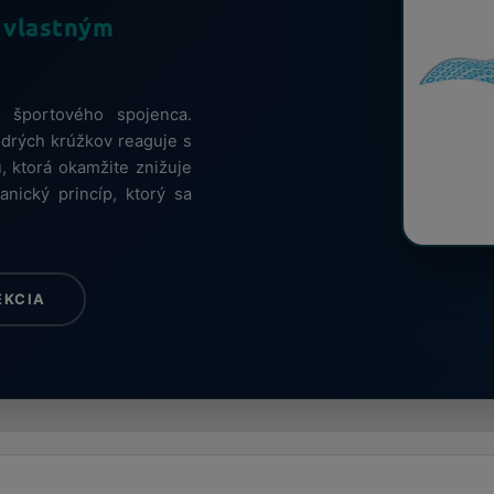
m vlastným
 športového spojenca.
odrých krúžkov reaguje s
, ktorá okamžite znižuje
nický princíp, ktorý sa
EKCIA