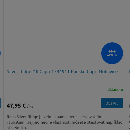
60 €
–20 %
Silver Ridge™ II Capri 1794911 Pánske Capri Nohavice
m
Skladom
DETAIL
47,95 €
/ ks
Rada Silver Ridge je veľmi známa medzi cestovateľmi
i turistami. Jej jedinečné vlastnosti môžete otestovať napríklad
aj s týmito...