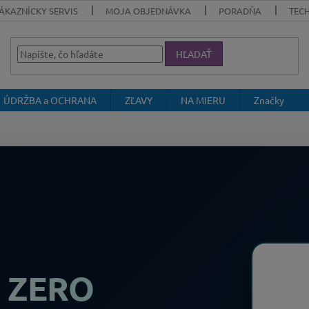
ÁKAZNÍCKY SERVIS
MOJA OBJEDNÁVKA
PORADŇA
TEC
HĽADAŤ
ÚDRŽBA a OCHRANA
ZĽAVY
NA MIERU
Značky
 ZERO