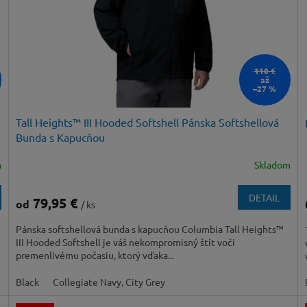
110 €
až
–27 %
Tall Heights™ III Hooded Softshell Pánska Softshellová
Bunda s Kapucňou
m
Skladom
DETAIL
79,95 €
od
/ ks
Pánska softshellová bunda s kapucňou Columbia Tall Heights™
III Hooded Softshell je váš nekompromisný štít voči
premenlivému počasiu, ktorý vďaka...
Black
Collegiate Navy, City Grey