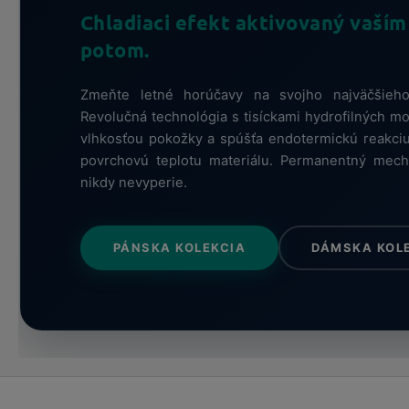
Chladiaci efekt aktivovaný vaší
potom.
Zmeňte letné horúčavy na svojho najväčšieho
Revolučná technológia s tisíckami hydrofilných m
vlhkosťou pokožky a spúšťa endotermickú reakciu
povrchovú teplotu materiálu. Permanentný mecha
nikdy nevyperie.
PÁNSKA KOLEKCIA
DÁMSKA KOL