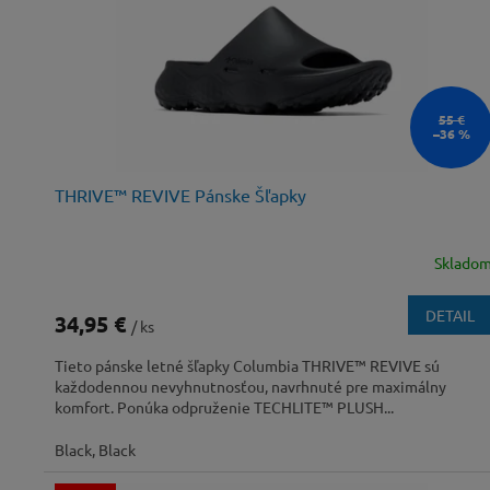
55 €
–36 %
THRIVE™ REVIVE Pánske Šľapky
Sklado
DETAIL
34,95 €
/ ks
Tieto pánske letné šľapky Columbia THRIVE™ REVIVE sú
každodennou nevyhnutnosťou, navrhnuté pre maximálny
komfort. Ponúka odpruženie TECHLITE™ PLUSH...
Black, Black