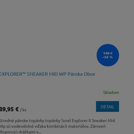
140 €
–35 %
EXPLORER™ SNEAKER MID WP Pánska Obuv
Skladom
DETAIL
89,95 €
/ ks
Stredné pánske topánky topánky Sorel Explorer II Sneaker Mid
Wp sú vodeodolné vďaka kombinácii materiálov. Zároveň
disponujú drážkami v...