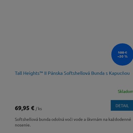
100 €
–30 %
Tall Heights™ II Pánska Softshellová Bunda s Kapucňou
Sklado
DETAIL
69,95 €
/ ks
Softshellová bunda odolná voči vode a škvrnám na každodenné
nosenie.