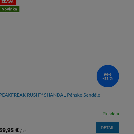
ZĽAVA
Novinka
90 €
–22 %
PEAKFREAK RUSH™ SHANDAL Pánske Sandále
Skladom
DETAIL
69,95 €
/ ks