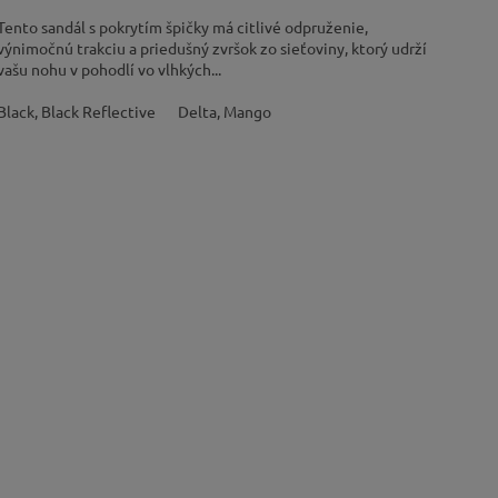
Tento sandál s pokrytím špičky má citlivé odpruženie,
výnimočnú trakciu a priedušný zvršok zo sieťoviny, ktorý udrží
vašu nohu v pohodlí vo vlhkých...
Black, Black Reflective
Delta, Mango