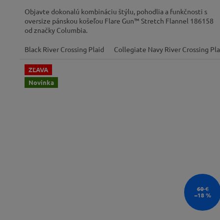
Objavte dokonalú kombináciu štýlu, pohodlia a funkčnosti s
oversize pánskou košeľou Flare Gun™ Stretch Flannel 186158
od značky Columbia.
Black River Crossing Plaid
Collegiate Navy River Crossing Pla
ZĽAVA
Novinka
60 €
–18 %