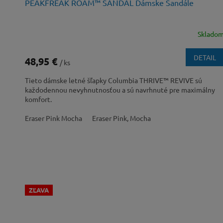
PEAKFREAK ROAM™ SANDAL Dámske Sandále
Sklado
DETAIL
48,95 €
/ ks
Tieto dámske letné šľapky Columbia THRIVE™ REVIVE sú
každodennou nevyhnutnosťou a sú navrhnuté pre maximálny
komfort.
Eraser Pink Mocha
Eraser Pink, Mocha
ZĽAVA