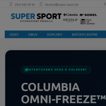
Prejsť
Z
055/ 642 29 43
obchod@super-sport.sk
na
obsah
ODEV
OBUV
DOPLNKY
BATOHY | KUFRE
PATENTOVANÁ VEDA O CHLADENÍ
COLUMBIA
OMNI-FREEZE™