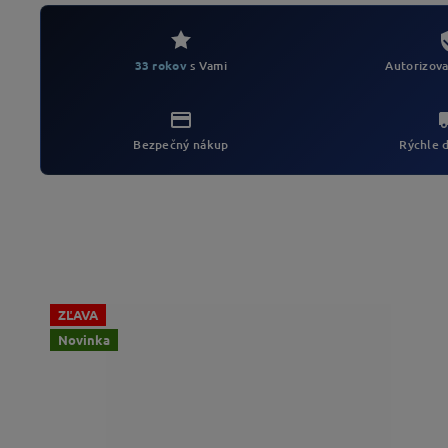
Autorizova
33 rokov
s Vami
Bezpečný nákup
Rýchle 
ZĽAVA
Novinka