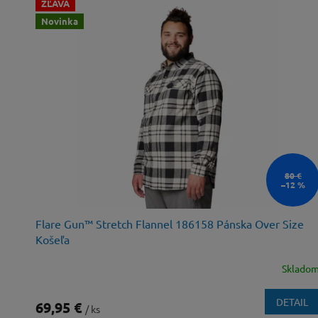
ZĽAVA
Novinka
80 €
–12 %
Flare Gun™ Stretch Flannel 186158 Pánska Over Size
Košeľa
Sklado
DETAIL
69,95 €
/ ks