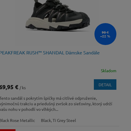
90 €
–22 %
PEAKFREAK RUSH™ SHANDAL Dámske Sandále
Skladom
DETAIL
69,95 €
/ ks
Tento sandál s pokrytím špičky má citlivé odpruženie,
výnimočnú trakciu a priedušný zvršok zo sieťoviny, ktorý udrží
vašu nohu v pohodlí vo vlhkých...
Black Rose Metallic
Black, Ti Grey Steel