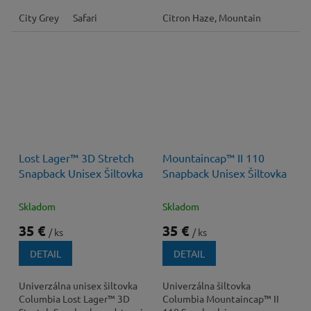
outdoorové aktivity v
v horúcom letnom počasí.
najvyšších...
City Grey
Safari
Kombinuje...
Citron Haze, Mountain
Lost Lager™ 3D Stretch
Mountaincap™ II 110
Snapback Unisex Šiltovka
Snapback Unisex Šiltovka
Skladom
Skladom
35 €
35 €
/ ks
/ ks
DETAIL
DETAIL
Univerzálna unisex šiltovka
Univerzálna šiltovka
Columbia Lost Lager™ 3D
Columbia Mountaincap™ II