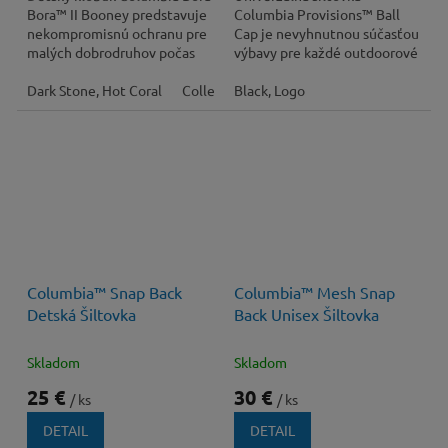
Bora™ II Booney predstavuje
Columbia Provisions™ Ball
nekompromisnú ochranu pre
Cap je nevyhnutnou súčasťou
malých dobrodruhov počas
výbavy pre každé outdoorové
letných výprav. Vďaka
dobrodružstvo od jari do
špičkovým...
Dark Stone, Hot Coral
Collegiate Navy, Mountain Red
jesene. Ponúka...
Black, Logo
Columbia™ Snap Back
Columbia™ Mesh Snap
Detská Šiltovka
Back Unisex Šiltovka
Skladom
Skladom
25 €
30 €
/ ks
/ ks
DETAIL
DETAIL