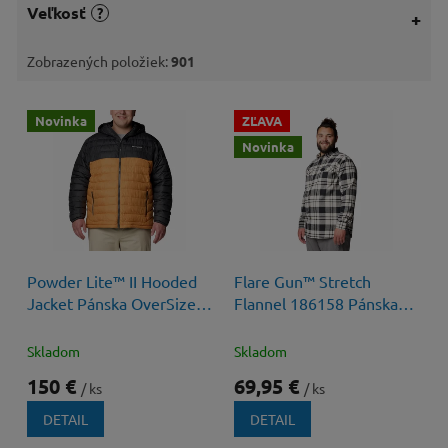
Veľkosť
?
Zobrazených položiek:
901
V
Novinka
ZĽAVA
ý
Novinka
p
i
s
p
r
o
80 €
–12 %
Powder Lite™ II Hooded
Flare Gun™ Stretch
d
Jacket Pánska OverSize
Flannel 186158 Pánska
u
Bunda s Kapucňou
Over Size Košeľa
k
t
Skladom
Skladom
o
150 €
69,95 €
/ ks
/ ks
v
DETAIL
DETAIL