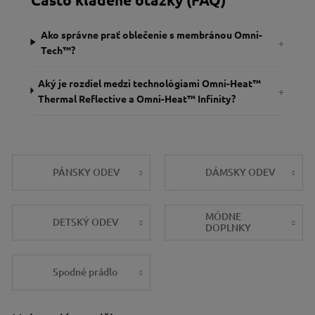
Ako správne prať oblečenie s membránou Omni-
+
Tech™?
Aký je rozdiel medzi technológiami Omni-Heat™
+
Thermal Reflective a Omni-Heat™ Infinity?
PÁNSKY ODEV
DÁMSKY ODEV
MÓDNE
DETSKÝ ODEV
DOPLNKY
Spodné prádlo