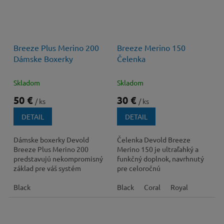
Breeze Plus Merino 200
Breeze Merino 150
Dámske Boxerky
Čelenka
Skladom
Skladom
50 €
30 €
/ ks
/ ks
DETAIL
DETAIL
Dámske boxerky Devold
Čelenka Devold Breeze
Breeze Plus Merino 200
Merino 150 je ultraľahký a
predstavujú nekompromisný
funkčný doplnok, navrhnutý
základ pre váš systém
pre celoročnú
vrstvenia, ktorý zaručuje
termoreguláciu a maximálny
výnimočný komfort a...
Black
komfort počas akejkoľvek...
Black
Coral
Royal