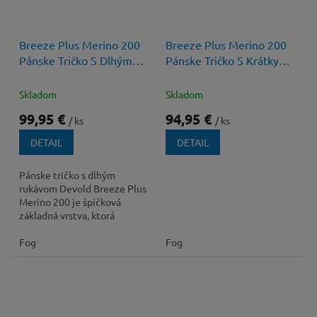
Breeze Plus Merino 200
Breeze Plus Merino 200
Pánske Tričko S Dlhým
Pánske Tričko S Krátkym
Rukávom
Rukávom
Skladom
Skladom
99,95 €
94,95 €
/ ks
/ ks
DETAIL
DETAIL
Pánske tričko s dlhým
rukávom Devold Breeze Plus
Merino 200 je špičková
základná vrstva, ktorá
definuje komfort počas
náročných zimných aktivít....
Fog
Fog