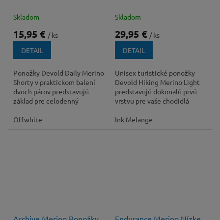
Skladom
Skladom
15,95 €
29,95 €
/ ks
/ ks
DETAIL
DETAIL
Ponožky Devold Daily Merino
Unisex turistické ponožky
Shorty v praktickom balení
Devold Hiking Merino Light
dvoch párov predstavujú
predstavujú dokonalú prvú
základ pre celodenný
vrstvu pre vaše chodidlá
komfort, či už mierite do
počas jarných až jesenných
mesta alebo na ľahkú...
Offwhite
túr. Ich...
Ink Melange
Archive Merino Ponožky
Endurance Merino Nízke