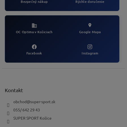
Bezpečný nákup
Rýchle doručenie
k
y
v
ý
p
i
OC Optima v Košiciach
Google Mapa
s
u
Facebook
Instagram
Z
á
p
ä
Kontakt
t
i
obchod
@
super-sport.sk
e
055/ 642 29 43
SUPER SPORT Košice