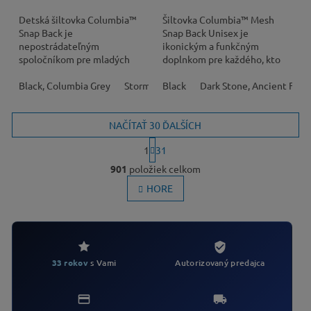
Detská šiltovka Columbia™
Šiltovka Columbia™ Mesh
Snap Back je
Snap Back Unisex je
nepostrádateľným
ikonickým a funkčným
spoločníkom pre mladých
doplnkom pre každého, kto
dobrodruhov počas letných
hľadá spoľahlivú ochranu pred
aktivít, od turistiky až po hry
Black, Columbia Grey
Stormwatch, Lavender
slnkom bez kompromisov v...
Black
Dark Stone, Ancient Fossi
Hot Coral, Satin
v...
NAČÍTAŤ 30 ĎALŠÍCH
S
1
31
t
O
r
901
položiek celkom
v
á
l
HORE
n
k
á
o
d
v
a
a
c
n
i
i
Autorizovaný predajca
33 rokov
s Vami
e
e
p
r
v