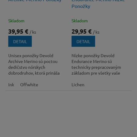
Ponožky
Skladom
Skladom
39,95 €
29,95 €
/ ks
/ ks
DETAIL
DETAIL
Unisex ponožky Devold
Nízke ponožky Devold
Archive Merino sú poctou
Endurance Merino sú
dedičstvu nórskych
technicky prepracovaným
dobrodruhov, ktorá prináša
základom pre všetky vaše
nekompromisný komfort a
outdoorové aktivity, kde je
termoreguláciu pre vaše
Ink
Offwhite
kladený dôraz na maximálnu...
Lichen
nohy....