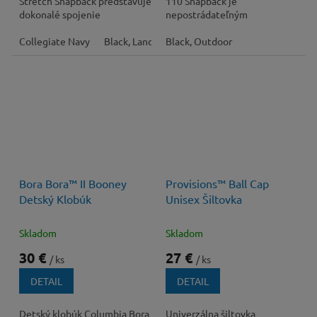
Stretch Snapback predstavuje
110 Snapback je
dokonalé spojenie
nepostrádateľným
nadčasového štýlu a
spoločníkom pre letné
funkčného komfortu pre
Collegiate Navy
Black, Landscape
dobrodružstvá, ktorý spája
Black, Outdoor
Black, Scenic Sunset
Flin
vaše...
klasický trucker...
Bora Bora™ II Booney
Provisions™ Ball Cap
Detský Klobúk
Unisex Šiltovka
Skladom
Skladom
30 €
27 €
/ ks
/ ks
DETAIL
DETAIL
Detský klobúk Columbia Bora
Univerzálna šiltovka