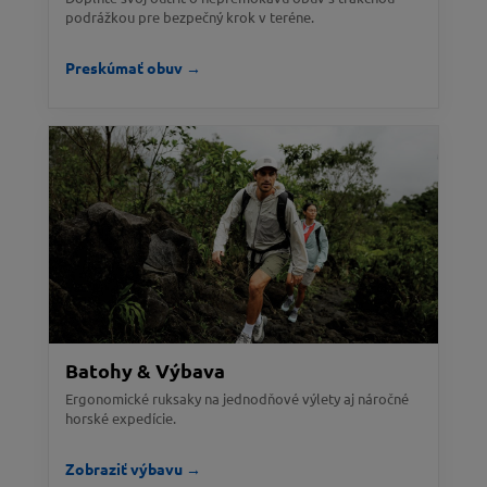
podrážkou pre bezpečný krok v teréne.
Preskúmať obuv →
Batohy & Výbava
Ergonomické ruksaky na jednodňové výlety aj náročné
horské expedície.
Zobraziť výbavu →