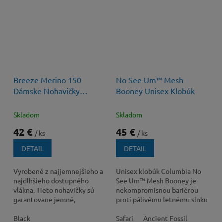
Breeze Merino 150
No See Um™ Mesh
Dámske Nohavičky
Booney Unisex Klobúk
(Hipster)
Skladom
Skladom
42 €
45 €
/ ks
/ ks
DETAIL
DETAIL
Vyrobené z najjemnejšieho a
Unisex klobúk Columbia No
najdlhšieho dostupného
See Um™ Mesh Booney je
vlákna. Tieto nohavičky sú
nekompromisnou bariérou
garantovane jemné,
proti pálivému letnému slnku
neškriabu a sú mimoriadne
a dotieravému hmyzu,
šetrné k tej...
Black
navrhnutý pre maximálny...
Safari
Ancient Fossil