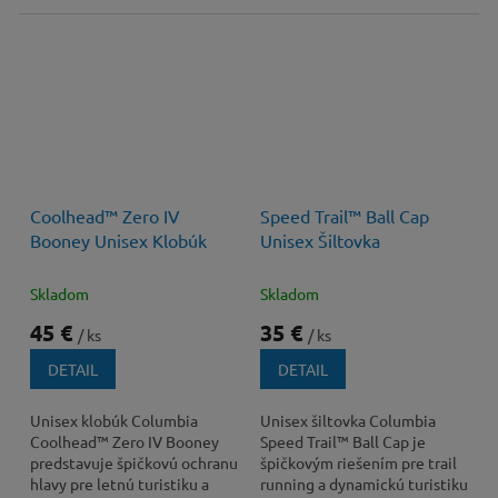
Coolhead™ Zero IV
Speed Trail™ Ball Cap
Booney Unisex Klobúk
Unisex Šiltovka
Skladom
Skladom
45 €
35 €
/ ks
/ ks
DETAIL
DETAIL
Unisex klobúk Columbia
Unisex šiltovka Columbia
Coolhead™ Zero IV Booney
Speed Trail™ Ball Cap je
predstavuje špičkovú ochranu
špičkovým riešením pre trail
hlavy pre letnú turistiku a
running a dynamickú turistiku