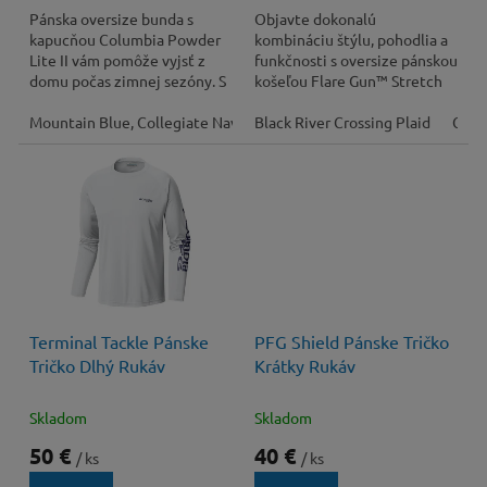
Pánska oversize bunda s
Objavte dokonalú
kapucňou Columbia Powder
kombináciu štýlu, pohodlia a
Lite II vám pomôže vyjsť z
funkčnosti s oversize pánskou
domu počas zimnej sezóny. S
košeľou Flare Gun™ Stretch
radosťou si ju vezmete do
Flannel 186158 od značky
mesta, ale aj na...
Mountain Blue, Collegiate Navy
Columbia.
Black River Crossing Plaid
Everblue, Shark
Colle
Terminal Tackle Pánske
PFG Shield Pánske Tričko
Tričko Dlhý Rukáv
Krátky Rukáv
Skladom
Skladom
50 €
40 €
/ ks
/ ks