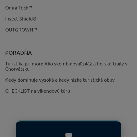
Omni-Tech™
Insect Shield®
OUTGROWN™
PORADŇA
Turistika pri mori: Ako skombinovať pláž a horské traily v
Chorvátsku
Kedy dominuje vysoká a kedy nízka turistická obuv
CHECKLIST na víkendovú túru
🛡️