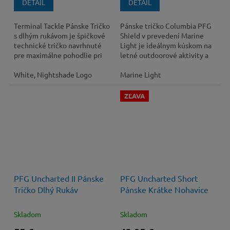
DETAIL
DETAIL
Terminal Tackle Pánske Tričko
Pánske tričko Columbia PFG
s dlhým rukávom je špičkové
Shield v prevedení Marine
technické tričko navrhnuté
Light je ideálnym kúskom na
pre maximálne pohodlie pri
letné outdoorové aktivity a
pobyte na vode a počas
voľný čas. Toto oblečenie z
letných...
White, Nightshade Logo
kategórie...
Marine Light
ZĽAVA
55 €
–20 %
PFG Uncharted II Pánske
PFG Uncharted Short
Tričko Dlhý Rukáv
Pánske Krátke Nohavice
Skladom
Skladom