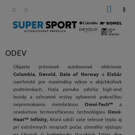
Prejsť
NÁKUP
na
obsah
KOŠÍK
ODEV
Objavte prémiové outdoorové oblečenie
Columbia
,
Devold
,
Dale of Norway
a
Eisbär
navrhnuté pre maximálny výkon v akýchkoľvek
podmienkach. Naša ponuka zahŕňa high-end
bundy a ochranné vrstvy vybavené pokročilou
nepremokavou membránou
Omni-Tech™
a
revolučnou termoreflexnou technológiou
Omni-
Heat™ Infinity
, ktorá udrží vaše telesné teplo aj
pri extrémnych mrazoch počas zimného výstupu
na Chopok či hrebeňovky Vysokých Tatier. Pre