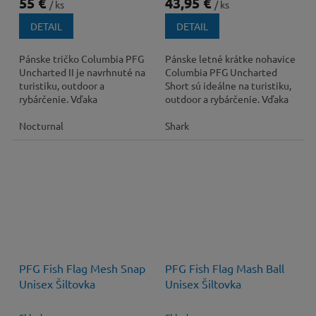
55 €
43,95 €
/ ks
/ ks
DETAIL
DETAIL
Pánske tričko Columbia PFG
Pánske letné krátke nohavice
Uncharted II je navrhnuté na
Columbia PFG Uncharted
turistiku, outdoor a
Short sú ideálne na turistiku,
rybárčenie. Vďaka
outdoor a rybárčenie. Vďaka
technológiám Omni-Wick™ a
technológiám Omni-Wick™
Omni-Shade™ UPF 30
Nocturnal
a...
Shark
ponúka...
PFG Fish Flag Mesh Snap
PFG Fish Flag Mash Ball
Unisex Šiltovka
Unisex Šiltovka