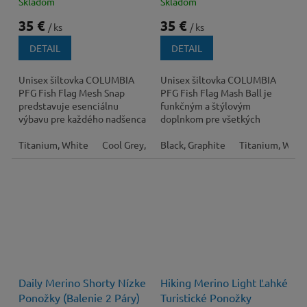
Skladom
Skladom
35 €
35 €
/ ks
/ ks
DETAIL
DETAIL
Unisex šiltovka COLUMBIA
Unisex šiltovka COLUMBIA
PFG Fish Flag Mesh Snap
PFG Fish Flag Mash Ball je
predstavuje esenciálnu
funkčným a štýlovým
výbavu pre každého nadšenca
doplnkom pre všetkých
rybolovu, turistiky a života v
nadšencov rybolovu a
prírode. Jej...
Titanium, White
Cool Grey, White
outdoorových aktivít. Vďaka...
Black, Graphite
Black, Black, Cool Grey
Titanium, Whit
Daily Merino Shorty Nízke
Hiking Merino Light Ľahké
Ponožky (Balenie 2 Páry)
Turistické Ponožky