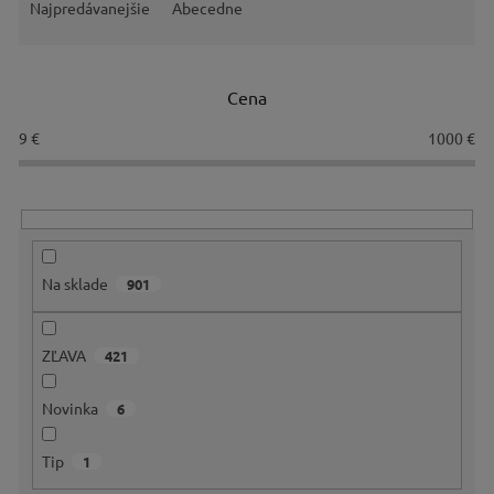
e
Najpredávanejšie
Abecedne
n
i
e
Cena
p
r
9
€
1000
€
o
d
u
k
t
o
Na sklade
901
v
ZĽAVA
421
Novinka
6
Tip
1