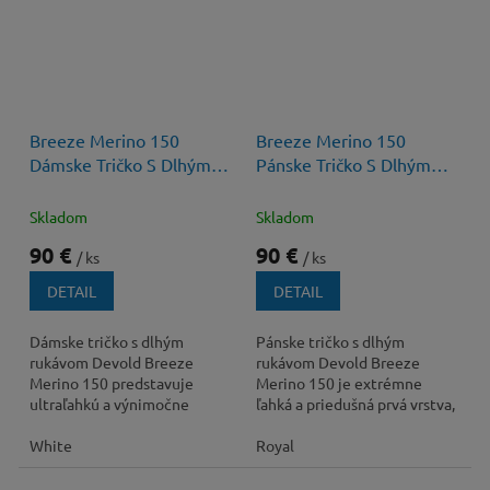
Breeze Merino 150
Breeze Merino 150
Dámske Tričko S Dlhým
Pánske Tričko S Dlhým
Rukávom
Rukávom
Skladom
Skladom
90 €
90 €
/ ks
/ ks
DETAIL
DETAIL
Dámske tričko s dlhým
Pánske tričko s dlhým
rukávom Devold Breeze
rukávom Devold Breeze
Merino 150 predstavuje
Merino 150 je extrémne
ultraľahkú a výnimočne
ľahká a priedušná prvá vrstva,
priedušnú prvú vrstvu,
navrhnutá pre celoročný
navrhnutú pre celoročný
White
komfort pri akejkoľvek...
Royal
komfort...