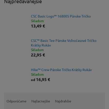
Najpredávanejšie
CSC Basic Logo™ 168005 Pánske Tričko
Skladom
13,49 €
CSC™ Basic Tee Pánske Voľnočasové Tričko
Krátky Rukáv
Skladom
22,95 €
Hike™ Crew Pánske Tričko Krátky Rukáv
Skladom
16,95 €
od
R
a
Odporúčame
Najlacnejšie
Najdrahšie
d