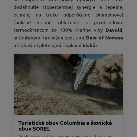
dosiahnutie stopercentnej synergie a tepelnej
ochrany na treku odporúčame skombinovať
funkčné vrchné oblečenie s prvotriednym
termoobrancom zo 100% Merino vlny
Devold
,
autentickými hrejivými svetrami
Dale of Norway
a štýlovými pletenými čiapkami
Eisbär
.
Turistická obuv Columbia a ikonická
obuv SOREL
Doplňte svoj outfit o nepremokavú obuv s trakčnou