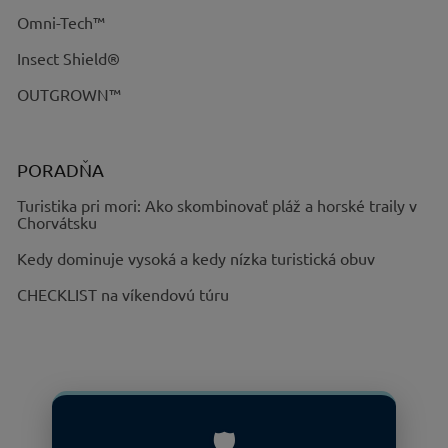
Omni-Tech™
Insect Shield®
OUTGROWN™
PORADŇA
Turistika pri mori: Ako skombinovať pláž a horské traily v
Chorvátsku
Kedy dominuje vysoká a kedy nízka turistická obuv
CHECKLIST na víkendovú túru
🛡️