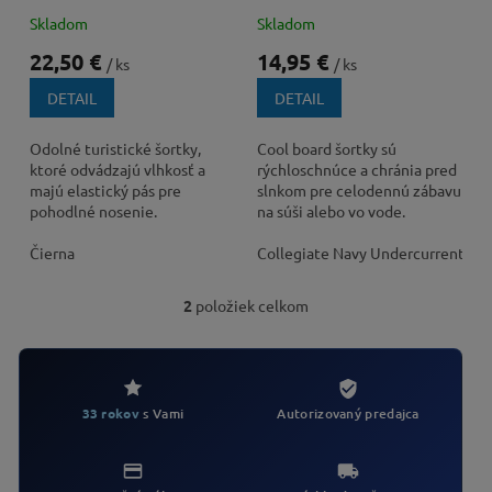
k
Nohavice
t
Skladom
Skladom
o
22,50 €
14,95 €
/ ks
/ ks
v
DETAIL
DETAIL
Odolné turistické šortky,
Cool board šortky sú
ktoré odvádzajú vlhkosť a
rýchloschnúce a chránia pred
majú elastický pás pre
slnkom pre celodennú zábavu
pohodlné nosenie.
na súši alebo vo vode.
Čierna
Collegiate Navy Undercurrent
2
položiek celkom
O
v
l
á
d
Autorizovaný predajca
33 rokov
s Vami
a
c
i
e