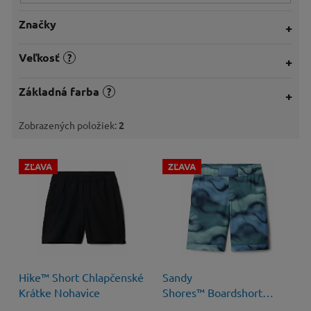
Značky
Veľkosť
?
Základná farba
?
Zobrazených položiek:
2
V
ZĽAVA
ZĽAVA
ý
p
i
s
p
r
o
30 €
–25 %
30 €
–50 %
Hike™ Short Chlapčenské
Sandy
d
Krátke Nohavice
Shores™ Boardshort
u
Chlapčenské Krátke