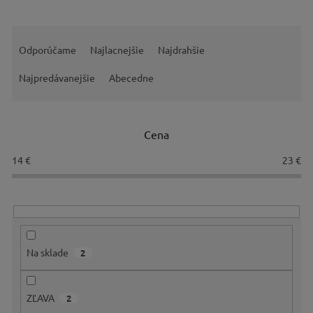
R
a
Odporúčame
Najlacnejšie
Najdrahšie
d
e
Najpredávanejšie
Abecedne
n
i
e
Cena
p
r
14
€
23
€
o
d
u
k
t
o
Na sklade
2
v
ZĽAVA
2