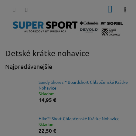
Prejsť
NÁKUP
na
obsah
KOŠÍK
Detské krátke nohavice
Najpredávanejšie
Sandy Shores™ Boardshort Chlapčenské Krátke
Nohavice
Skladom
14,95 €
Hike™ Short Chlapčenské Krátke Nohavice
Skladom
22,50 €