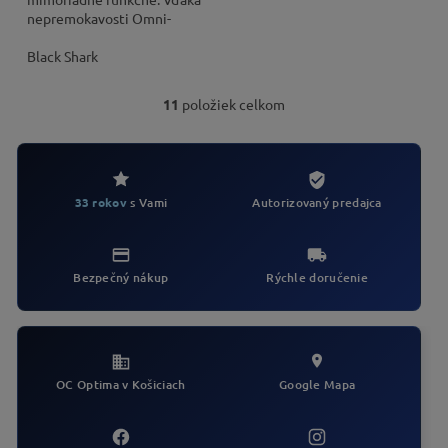
nepremokavosti Omni-
Shield™ sú odolné voči špine
a nepremoknú.
Black Shark
11
položiek celkom
O
v
l
á
d
Autorizovaný predajca
33 rokov
s Vami
a
c
i
e
Bezpečný nákup
Rýchle doručenie
p
r
v
k
y
v
OC Optima v Košiciach
Google Mapa
ý
p
i