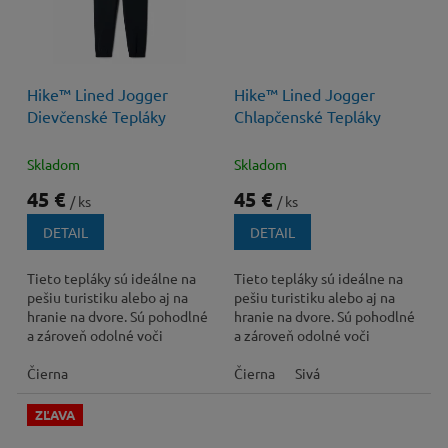
Hike™ Lined Jogger
Hike™ Lined Jogger
Dievčenské Tepláky
Chlapčenské Tepláky
Skladom
Skladom
45 €
45 €
/ ks
/ ks
DETAIL
DETAIL
Tieto tepláky sú ideálne na
Tieto tepláky sú ideálne na
pešiu turistiku alebo aj na
pešiu turistiku alebo aj na
hranie na dvore. Sú pohodlné
hranie na dvore. Sú pohodlné
a zároveň odolné voči
a zároveň odolné voči
vonkajším vplyvom.
vonkajším vplyvom.
Čierna
Čierna
Sivá
ZĽAVA