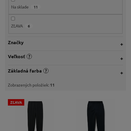
o
Na sklade
11
v
ZĽAVA
6
Značky
Veľkosť
?
Základná farba
?
Zobrazených položiek:
11
V
ZĽAVA
ý
p
i
s