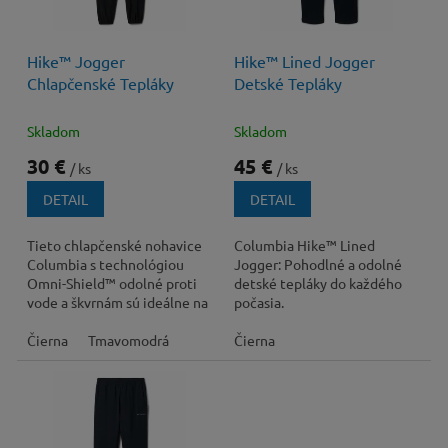
p
r
o
40 €
–25 %
Hike™ Jogger
Hike™ Lined Jogger
d
Chlapčenské Tepláky
Detské Tepláky
u
k
t
Skladom
Skladom
o
30 €
45 €
/ ks
/ ks
v
DETAIL
DETAIL
Tieto chlapčenské nohavice
Columbia Hike™ Lined
Columbia s technológiou
Jogger: Pohodlné a odolné
Omni-Shield™ odolné proti
detské tepláky do každého
vode a škvrnám sú ideálne na
počasia.
pešiu turistiku alebo aj na
hranie na dvore.
Čierna
Tmavomodrá
Čierna