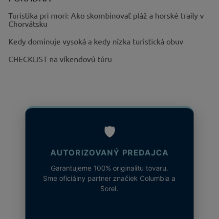
Turistika pri mori: Ako skombinovať pláž a horské traily v
Chorvátsku
Kedy dominuje vysoká a kedy nízka turistická obuv
CHECKLIST na víkendovú túru
🛡️
AUTORIZOVANÝ PREDAJCA
Garantujeme 100% originalitu tovaru.
Sme oficiálny partner značiek Columbia a
Sorel.