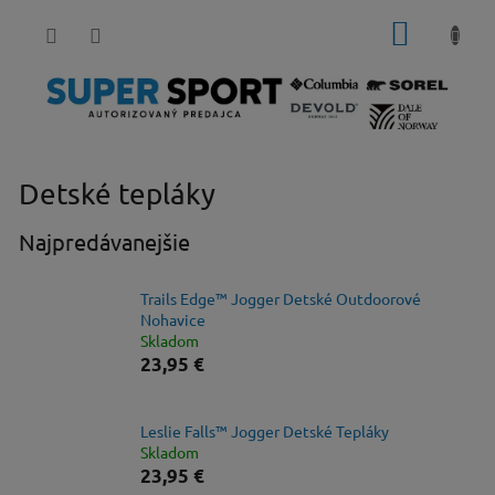
Prejsť
NÁKUP
na
obsah
KOŠÍK
Detské tepláky
Najpredávanejšie
Trails Edge™ Jogger Detské Outdoorové
Nohavice
Skladom
23,95 €
Leslie Falls™ Jogger Detské Tepláky
Skladom
23,95 €