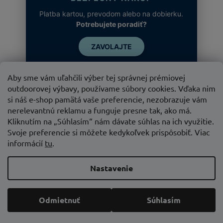
Platba kartou, prevodom alebo na dobierku.
Potrebujete poradiť?
ZAVOLAJTE
Aby sme vám uľahčili výber tej správnej prémiovej
outdoorovej výbavy, používame súbory cookies. Vďaka nim
si náš e-shop pamätá vaše preferencie, nezobrazuje vám
nerelevantnú reklamu a funguje presne tak, ako má.
Kliknutím na „Súhlasím“ nám dávate súhlas na ich využitie.
Svoje preferencie si môžete kedykoľvek prispôsobiť. Viac
informácií
tu
.
Vytvoril Shoptet
Nastavenie
Copyright 2026
SUPER SPORT
. Všetky práva vyhradené.
Odmietnuť
Súhlasím
Upraviť nastavenie cookies