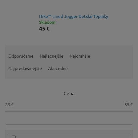
Hike™ Lined Jogger Detské Tepláky
Skladom
45 €
R
a
Odporúčame
Najlacnejšie
Najdrahšie
d
e
Najpredávanejšie
Abecedne
n
i
e
Cena
p
r
23
€
55
€
o
d
u
k
t