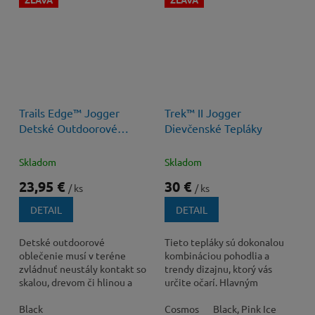
40 €
–40 %
40 €
–25 %
Trails Edge™ Jogger
Trek™ II Jogger
Detské Outdoorové
Dievčenské Tepláky
Nohavice
Skladom
Skladom
23,95 €
30 €
/ ks
/ ks
DETAIL
DETAIL
Detské outdoorové
Tieto tepláky sú dokonalou
oblečenie musí v teréne
kombináciou pohodlia a
zvládnuť neustály kontakt so
trendy dizajnu, ktorý vás
skalou, drevom či hlinou a
určite očarí. Hlavným
zároveň nesmie obmedzovať
lákadlom týchto teplákov sú
v pohybe. Model...
Black
ich vlastnosti a...
Cosmos
Black, Pink Ice