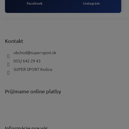
s
Facebook
Instagram
u
Z
á
p
ä
Kontakt
t
i
obchod
@
super-sport.sk
e
055/ 642 29 43
SUPER SPORT Košice
Prijímame online platby
Informácie pre vás