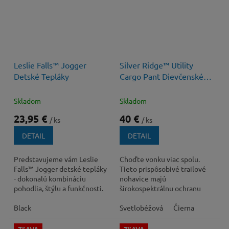
40 €
–40 %
Leslie Falls™ Jogger
Silver Ridge™ Utility
Detské Tepláky
Cargo Pant Dievčenské
Tepláky
Skladom
Skladom
23,95 €
40 €
/ ks
/ ks
DETAIL
DETAIL
Predstavujeme vám Leslie
Choďte vonku viac spolu.
Falls™ Jogger detské tepláky
Tieto prispôsobivé trailové
- dokonalú kombináciu
nohavice majú
pohodlia, štýlu a funkčnosti.
širokospektrálnu ochranu
pred slnkom, tkaninu
Black
odvádzajúcu pot a elastický
Svetlobéžová
Čierna
pás...
ZĽAVA
ZĽAVA