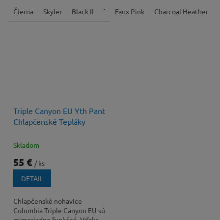
nosenie a zabraňuje
vonku, sa hodia na všetky
podfukovaniu.
Čierna
Skyler
Black II
Tmavomodrá
ročné obdobia.
Faux Pink
Charcoal Heather
Triple Canyon EU Yth Pant
Chlapčenské Tepláky
Skladom
55 €
/ ks
DETAIL
Chlapčenské nohavice
Columbia Triple Canyon EU sú
mimoriadne funkčné. Vďaka