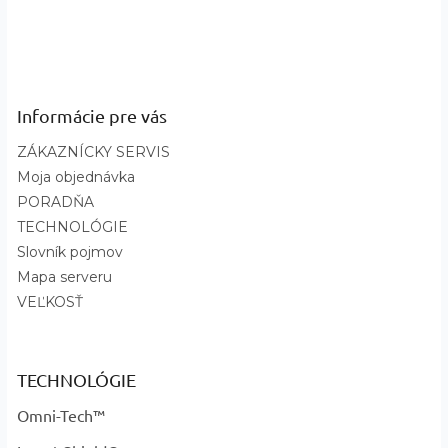
Na zips, S kapucňou, Izolácia z
Požadované
peria, Zapínanie suchý zips,
vlastnosti
:
Manžeta na nohavici, Manžeta na
rukáve
Informácie pre vás
?
Základná
Ružová
farba
:
ZÁKAZNÍCKY SERVIS
Pink Ice Highland, Satin Pink - kód
Názov farby
Moja objednávka
695, Pink Ice Uniflauge, Satin Pink -
a kód
:
PORADŇA
696
TECHNOLÓGIE
Slovník pojmov
Mapa serveru
VEĽKOSŤ
TECHNOLÓGIE
Omni-Tech™