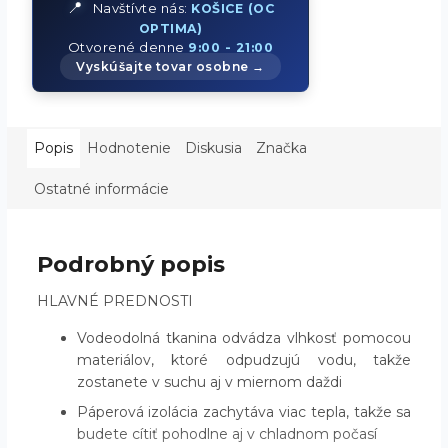
📍
Navštívte nás:
KOŠICE (OC
OPTIMA)
Otvorené denne
9:00 - 21:00
Vyskúšajte tovar osobne →
Popis
Hodnotenie
Diskusia
Značka
Ostatné informácie
Podrobný popis
HLAVNÉ PREDNOSTI
Vodeodolná tkanina odvádza vlhkosť pomocou
materiálov, ktoré odpudzujú vodu, takže
zostanete v suchu aj v miernom daždi
Páperová izolácia zachytáva viac tepla, takže sa
budete cítiť pohodlne aj v chladnom počasí