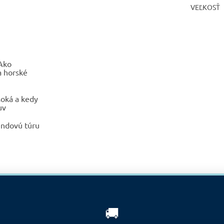
VEĽKOSŤ
Získajte 10
% zľavu na
 Ako
a horské
ÁNO
Nie
neakciové
oká a kedy
produkty!
uv
endovú túru
🚚