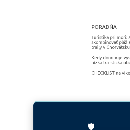
PORADŇA
Turistika pri mori:
skombinovať pláž 
traily v Chorvátsku
Kedy dominuje vys
nízka turistická ob
CHECKLIST na vík
🛡️