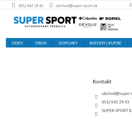
Prejsť
Z
055/ 642 29 43
obchod@super-sport.sk
na
obsah
ODEV
OBUV
DOPLNKY
BATOHY | KUFRE
Z
á
p
ä
t
Kontakt
i
e
obchod
@
super-
055/ 642 29 43
SUPER SPORT K