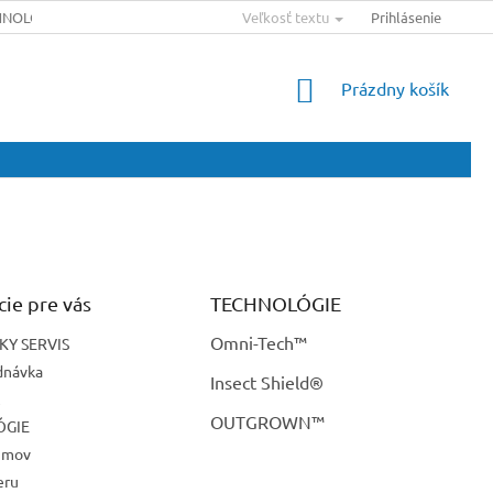
HNOLÓGIE
SLOVNÍK POJMOV
Veľkosť textu
MAPA SERVERU
Prihlásenie
VEĽKOSŤ
NÁKUPNÝ
Prázdny košík
KOŠÍK
cie pre vás
TECHNOLÓGIE
Omni-Tech™
KY SERVIS
dnávka
Insect Shield®
A
OUTGROWN™
ÓGIE
ojmov
eru