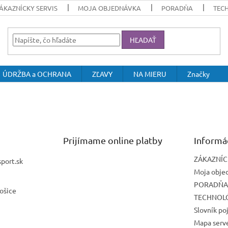
ÁKAZNÍCKY SERVIS
MOJA OBJEDNÁVKA
PORADŇA
TEC
HĽADAŤ
ÚDRŽBA a OCHRANA
ZĽAVY
NA MIERU
Značky
Prijímame online platby
Informá
ZÁKAZNÍC
sport.sk
Moja obje
PORADŇ
ošice
TECHNOL
Slovník p
Mapa serv