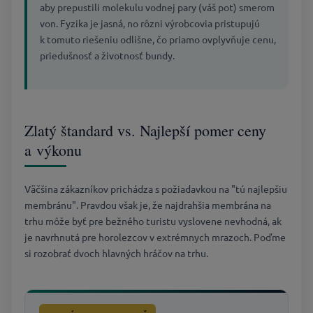
aby prepustili molekulu vodnej pary (váš pot) smerom
von. Fyzika je jasná, no rôzni výrobcovia pristupujú
k tomuto riešeniu odlišne, čo priamo ovplyvňuje cenu,
priedušnosť a životnosť bundy.
Zlatý štandard vs. Najlepší pomer ceny
a výkonu
Väčšina zákazníkov prichádza s požiadavkou na "tú najlepšiu
membránu". Pravdou však je, že najdrahšia membrána na
trhu môže byť pre bežného turistu vyslovene nevhodná, ak
je navrhnutá pre horolezcov v extrémnych mrazoch. Poďme
si rozobrať dvoch hlavných hráčov na trhu.