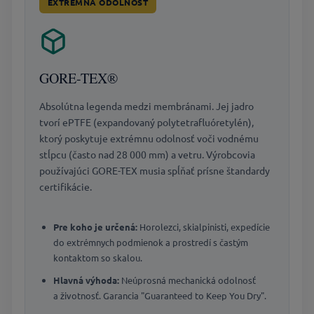
EXTRÉMNA ODOLNOSŤ
GORE-TEX®
Absolútna legenda medzi membránami. Jej jadro
tvorí ePTFE (expandovaný polytetrafluóretylén),
ktorý poskytuje extrémnu odolnosť voči vodnému
stĺpcu (často nad 28 000 mm) a vetru. Výrobcovia
používajúci GORE-TEX musia spĺňať prísne štandardy
certifikácie.
Pre koho je určená:
Horolezci, skialpinisti, expedície
do extrémnych podmienok a prostredí s častým
kontaktom so skalou.
Hlavná výhoda:
Neúprosná mechanická odolnosť
a životnosť. Garancia "Guaranteed to Keep You Dry".