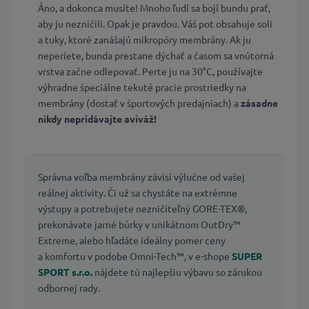
Áno, a dokonca musíte! Mnoho ľudí sa bojí bundu prať,
aby ju nezničili. Opak je pravdou. Váš pot obsahuje soli
a tuky, ktoré zanášajú mikropóry membrány. Ak ju
neperiete, bunda prestane dýchať a časom sa vnútorná
vrstva začne odlepovať. Perte ju na 30°C, používajte
výhradne špeciálne tekuté pracie prostriedky na
membrány (dostať v športových predajniach) a
zásadne
nikdy nepridávajte aviváž!
Správna voľba membrány závisí výlučne od vašej
reálnej aktivity. Či už sa chystáte na extrémne
výstupy a potrebujete nezničiteľný GORE-TEX®,
prekonávate jarné búrky v unikátnom OutDry™
Extreme, alebo hľadáte ideálny pomer ceny
a komfortu v podobe Omni-Tech™, v e-shope
SUPER
SPORT s.r.o.
nájdete tú najlepšiu výbavu so zárukou
odbornej rady.