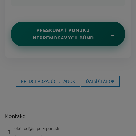
PRESKÚMAŤ PONUKU
NEPREMOKAVÝCH BÚND
PREDCHÁDZAJÚCI ČLÁNOK
ĎALŠÍ ČLÁNOK
Z
á
p
ä
Kontakt
t
i
obchod
@
super-sport.sk
e