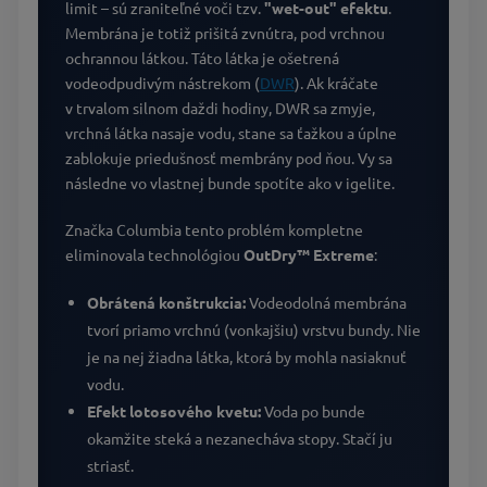
limit – sú zraniteľné voči tzv.
"wet-out" efektu
.
Membrána je totiž prišitá zvnútra, pod vrchnou
ochrannou látkou. Táto látka je ošetrená
vodeodpudivým nástrekom (
DWR
). Ak kráčate
v trvalom silnom daždi hodiny, DWR sa zmyje,
vrchná látka nasaje vodu, stane sa ťažkou a úplne
zablokuje priedušnosť membrány pod ňou. Vy sa
následne vo vlastnej bunde spotíte ako v igelite.
Značka Columbia tento problém kompletne
eliminovala technológiou
OutDry™ Extreme
:
Obrátená konštrukcia:
Vodeodolná membrána
tvorí priamo vrchnú (vonkajšiu) vrstvu bundy. Nie
je na nej žiadna látka, ktorá by mohla nasiaknuť
vodu.
Efekt lotosového kvetu:
Voda po bunde
okamžite steká a nezanecháva stopy. Stačí ju
striasť.