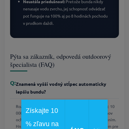
Neustála priedušnosť:
Pretože bunda nikdy
nenasaje vodu zvrchu, jej schopnosť odvádzať
pot funguje na 100% aj po 8 hodinách pochodu
v prudkom daždi.
Pýta sa zákazník, odpovedá outdoorový
špecialista (FAQ)
Znamená vyšší vodný stĺpec automaticky
lepšiu bundu?
Rozhodne nie. Je to najčastejší mýtus. Vodný stĺpec 10
Získajte 10
000 mm (typický pre Omni-Tech™) vás bez problémov
ochráni pred bežným celodenným dažďom či snežením.
% zľavu na
Hnať sa za membránou s 28 000 mm vodným stĺpcom pre