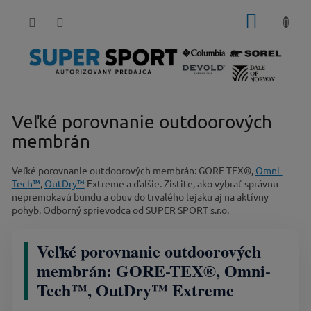
Prejsť
NÁKUP
na
obsah
KOŠÍK
Veľké porovnanie outdoorových
membrán
Veľké porovnanie outdoorových membrán: GORE-TEX®,
Omni-
Tech™
,
OutDry™
Extreme a ďalšie. Zistite, ako vybrať správnu
nepremokavú bundu a obuv do trvalého lejaku aj na aktívny
pohyb. Odborný sprievodca od SUPER SPORT s.r.o.
Veľké porovnanie outdoorových
membrán: GORE-TEX®, Omni-
Tech™, OutDry™ Extreme