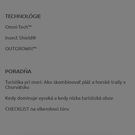
TECHNOLÓGIE
Omni-Tech™
Insect Shield®
OUTGROWN™
PORADŇA
Turistika pri mori: Ako skombinovať pláž a horské traily v
Chorvátsku
Kedy dominuje vysoká a kedy nízka turistická obuv
CHECKLIST na víkendovú túru