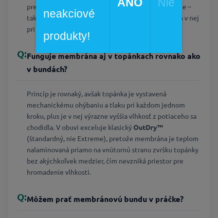
ÁNO
Nie
prechádzky po lese je zbytočné a kontraproduktívne –
neakciové
takáto bunda bude výrazne menej priedušná a vy sa v nej
pri stúpaní do kopca extrémne spotíte.
produkty!
Funguje membrána aj v topánkach rovnako ako
v bundách?
Princíp je rovnaký, avšak topánka je vystavená
mechanickému ohýbaniu a tlaku pri každom jednom
kroku, plus je v nej výrazne vyššia vlhkosť z potiaceho sa
chodidla. V obuvi exceluje klasický
OutDry™
(štandardný, nie Extreme), pretože membrána je teplom
nalaminovaná priamo na vnútornú stranu zvršku topánky
bez akýchkoľvek medzier, čím nevzniká priestor pre
hromadenie vlhkosti.
Môžem prať membránovú bundu v práčke?