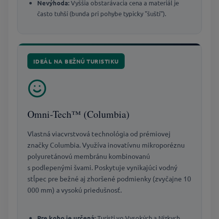
Nevýhoda:
Vyššia obstarávacia cena a materiál je
často tuhší (bunda pri pohybe typicky "šuští").
IDEÁL NA BEŽNÚ TURISTIKU
Omni-Tech™ (Columbia)
Vlastná viacvrstvová technológia od prémiovej
značky Columbia. Využíva inovatívnu mikroporéznu
polyuretánovú membránu kombinovanú
s podlepenými švami. Poskytuje vynikajúci vodný
stĺpec pre bežné aj zhoršené podmienky (zvyčajne 10
000 mm) a vysokú priedušnosť.
Pre koho je určená:
Turisti vo Vysokých a Nízkych