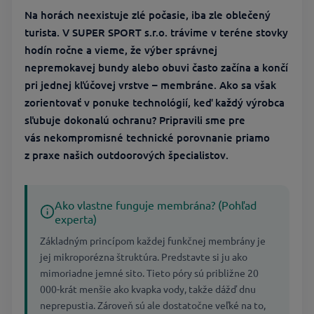
Na horách neexistuje zlé počasie, iba zle oblečený
turista. V SUPER SPORT s.r.o. trávime v teréne stovky
hodín ročne a vieme, že výber správnej
nepremokavej bundy alebo obuvi často začína a končí
pri jednej kľúčovej vrstve – membráne. Ako sa však
zorientovať v ponuke technológií, keď každý výrobca
sľubuje dokonalú ochranu? Pripravili sme pre
vás nekompromisné technické porovnanie priamo
z praxe našich outdoorových špecialistov.
Ako vlastne funguje membrána? (Pohľad
experta)
Základným princípom každej funkčnej membrány je
jej mikroporézna štruktúra. Predstavte si ju ako
mimoriadne jemné sito. Tieto póry sú približne 20
000-krát menšie ako kvapka vody, takže dážď dnu
neprepustia. Zároveň sú ale dostatočne veľké na to,