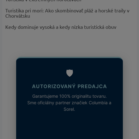
Požadované
Membrána, Vodoodolné
vlastnosti
:
Turistika pri mori: Ako skombinovať pláž a horské traily v
Chorvátsku
Technológia
:
Omni-Tech™
?
Základná
Kedy dominuje vysoká a kedy nízka turistická obuv
Čierna
farba
:
Produktová
Titanium
rada
:
Kapucňa
:
Nastaviteľná, Kompatibilná s prilbou
Názov farby
Black - kód 010, Peach Blossom,
🛡️
a kód
:
Dark Coral, Nocturnal - kód 890
AUTORIZOVANÝ PREDAJCA
Garantujeme 100% originalitu tovaru.
Sme oficiálny partner značiek Columbia a
Sorel.