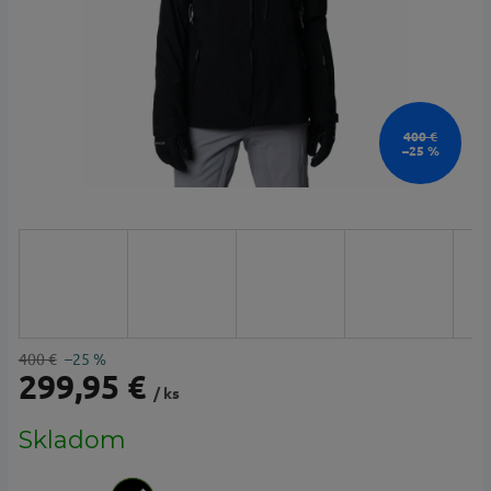
400 €
–25 %
400 €
–25 %
299,95 €
/ ks
Jednotková
Skladom
cena: