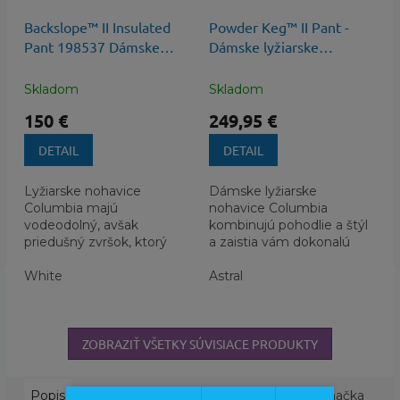
Backslope™ II Insulated
Powder Keg™ II Pant -
Pant 198537 Dámske
Dámske lyžiarske
Nohavice s membránou
nohavice WK0183
Skladom
Skladom
150 €
249,95 €
DETAIL
DETAIL
Lyžiarske nohavice
Dámske lyžiarske
Columbia majú
nohavice Columbia
vodeodolný, avšak
kombinujú pohodlie a štýl
priedušný zvršok, ktorý
a zaistia vám dokonalú
skrýva termálnu vložku a
ochranu pred drsným
strečovú izoláciu. Tá vás
White
počasím.
Astral
udrží v pohodlí a...
ZOBRAZIŤ VŠETKY SÚVISIACE PRODUKTY
Popis
Podobné (4)
Hodnotenie
Diskusia
Značka