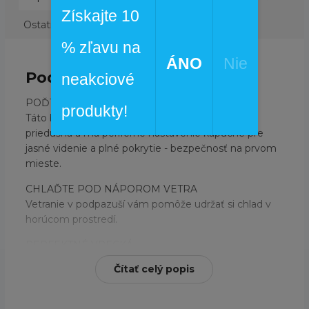
Získajte 10
Ostatné informácie
% zľavu na
ÁNO
Nie
Podrobný popis
neakciové
POĎTE NA TO
produkty!
Táto bunda pripravená na hory je vodeodolná a
priedušná a má periférne nastavenie kapucne pre
jasné videnie a plné pokrytie - bezpečnosť na prvom
mieste.
CHLAĎTE POD NÁPOROM VETRA
Vetranie v podpazuší vám pomôže udržať si chlad v
horúcom prostredí.
PERFEKTNÉ VRECKÁ
Obsahuje tiež rýchlo prístupný skipas a vrecká na
Čítať celý popis
okuliare.
Omni-Tech™
vodotesná/priedušná membrána,