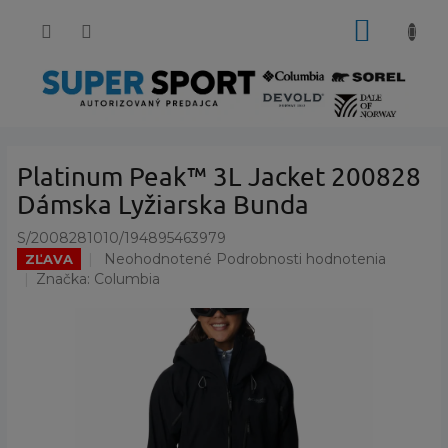
Prejsť
NÁKUP
na
obsah
KOŠÍK
Platinum Peak™ 3L Jacket 200828
Dámska Lyžiarska Bunda
S/2008281010/194895463979
Priemerné
Neohodnotené
Podrobnosti hodnotenia
ZĽAVA
hodnotenie
Značka:
Columbia
produktu
je
0,0
z
5
hviezdičiek.