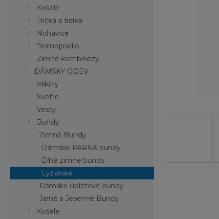
Košele
Tričká a tielka
Nohavice
Termoprádlo
Zimné kombinézy
DÁMSKY ODEV
Mikiny
Svetre
Vesty
Bundy
Zimné Bundy
Dámske PARKA bundy
Dlhé zimné bundy
Lyžiarske
Dámske úpletové bundy
Jarné a Jesenné Bundy
Košele