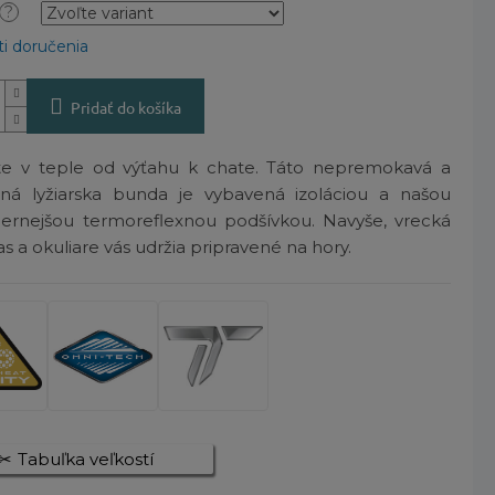
?
i doručenia
Pridať do košíka
te v teple od výťahu k chate. Táto nepremokavá a
šná lyžiarska bunda je vybavená izoláciou a našou
ernejšou termoreflexnou podšívkou. Navyše, vrecká
as a okuliare vás udržia pripravené na hory.
Tabuľka veľkostí