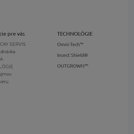
cie pre vás
TECHNOLÓGIE
Omni-Tech™
CKY SERVIS
ednávka
Insect Shield®
A
OUTGROWN™
LÓGIE
pojmov
veru