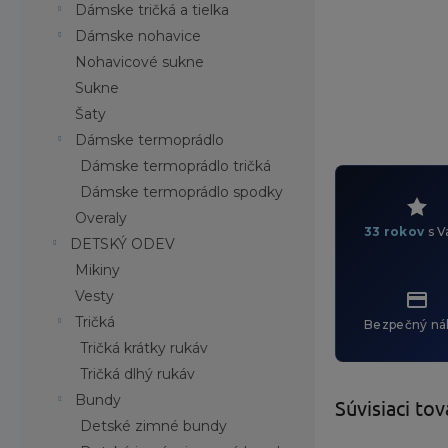
Dámske tričká a tielka
Dámske nohavice
Nohavicové sukne
Sukne
Šaty
Dámske termoprádlo
Dámske termoprádlo tričká
Dámske termoprádlo spodky
Overaly
33 rokov
s V
DETSKÝ ODEV
Mikiny
Vesty
Tričká
Bezpečný ná
Tričká krátky rukáv
Tričká dlhý rukáv
Bundy
Súvisiaci tov
Detské zimné bundy