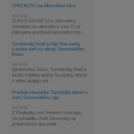
ktoré 
CHECKLIST na víkendovú túru
Pripoj
31.3.2026
umožňu
SUPER SPORT s.r.o. Ultimátny
checklist na víkendovú túru Či už
Chráni
plánujete prechod čarovného hre...
Vetran
Turniansky hrad a Háj: Dva svety
2-cest
v jeden deň na okraji Slovenského
krasu
Zips n
9.8.2025
Pripoj
Sprievodca Túrou: Turniansky hrad a
Kúzlo Hájskej doliny Sú výlety, ktoré
Nastav
v sebe spájajú via...
Vrecká
Prielom Hornádu: Turistický okruh v
bezpeč
srdci Slovenského raja
Sťahova
13.7.2025
Pohodl
Z Podlesku cez Prielom Hornádu
na vyhliadku Ihrík Slovenský raj
Stredov
je klenotom slovensk...
Použiti