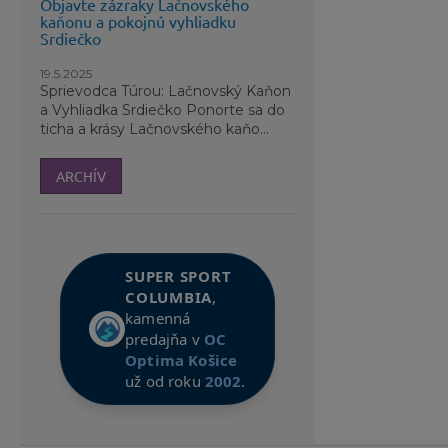
Objavte zázraky Lačnovského
kaňonu a pokojnú vyhliadku
Srdiečko
19.5.2025
Sprievodca Túrou: Lačnovský Kaňon
a Vyhliadka Srdiečko Ponorte sa do
ticha a krásy Lačnovského kaňo...
ARCHÍV
SUPER SPORT
COLUMBIA
,
kamenná
predajňa v
OC
Optima Košice
už od roku
2002
.