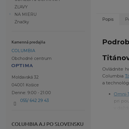
ZĽAVY
NA MIERU
Popis
P
Značky
Podrob
Kamenná predajňa
COLUMBIA
Titáno
Obchodné centrum
Ovládnite ho
Columbia
T
Moldavská 32
a technológ
04001 Košice
Denne: 9:00 - 21:00
Omni-
055/ 642 29 43
pri po
v daždi
Podší
COLUMBIA AJ PO SLOVENSKU
priedu