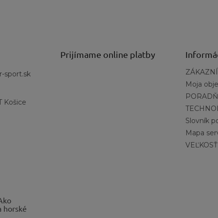
Prijímame online platby
Informá
ZÁKAZNÍ
r-sport.sk
Moja obj
PORADŇ
 Košice
TECHNO
Slovník 
Mapa ser
VEĽKOSŤ
 Ako
a horské