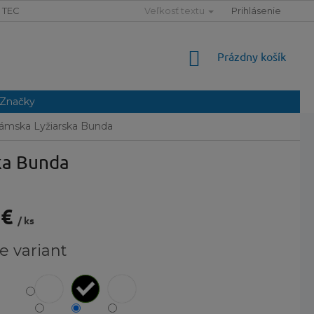
TECHNOLÓGIE
SLOVNÍK POJMOV
Veľkosť textu
MAPA SERVERU
Prihlásenie
NÁKUPNÝ
Prázdny košík
KOŠÍK
Značky
Dámska Lyžiarska Bunda
ka Bunda
 €
/ ks
ová
e variant