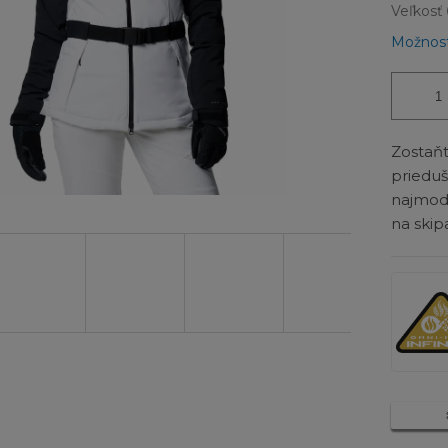
Veľkosť
Možnost
Zostaň
priedu
najmod
na skip