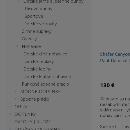
Detské jarné a jesenné bundy
Flisové bundy
Športové
Detské vetrovky
Zimné súpravy
Overaly
Nohavice
Shafer Canyon™
Detské dlhé nohavice
Pant Dámske L
Detské tepláky
Nohavice s M
Detské legíny
Detské krátke nohavice
130 €
Funkčné spodné prádlo
MÓDNE DOPLNKY
Pripravte sa n
Spodné prádlo
nezabudnuteľn
OBUV
s dámskymi ly
DOPLNKY
nohavicami Co
Canyon™ II In
BATOHY | KUFRE
Sea Salt
Lav
ÚDRŽBA a OCHRANA