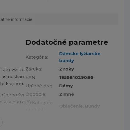
atné informácie
Dodatočné parametre
Dámske lyžiarske
Kategória
:
bundy
Záruka
:
2 roky
táto výstroj
vlastnostiam
EAN
:
195981029086
e krajinou.
Určené pre
:
Dámy
Obdobie
:
Zimné
 každého švu
e v suchu aj
?
Kategória
Oblečenie, Bundy
produktu
:
veň zostáva
Na aké
Na zimné športy,
ých bodiek,
aktivity
:
Lyžovanie