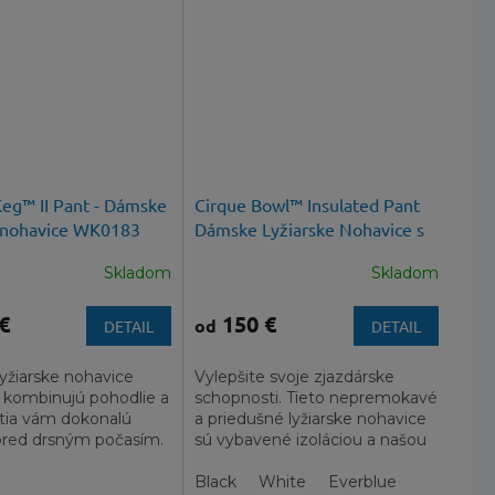
eg™ II Pant - Dámske
Cirque Bowl™ Insulated Pant
e nohavice WK0183
Dámske Lyžiarske Nohavice s
Membránou
Skladom
Skladom
€
150 €
od
DETAIL
DETAIL
yžiarske nohavice
Vylepšite svoje zjazdárske
 kombinujú pohodlie a
schopnosti. Tieto nepremokavé
istia vám dokonalú
a priedušné lyžiarske nohavice
pred drsným počasím.
sú vybavené izoláciou a našou
najmodernejšou
termoreflexnou...
Black
White
Everblue