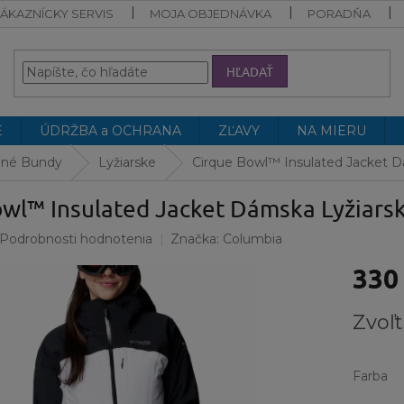
ÁKAZNÍCKY SERVIS
MOJA OBJEDNÁVKA
PORADŇA
HĽADAŤ
E
ÚDRŽBA a OCHRANA
ZĽAVY
NA MIERU
né Bundy
Lyžiarske
Cirque Bowl™ Insulated Jacket 
owl™ Insulated Jacket Dámska Lyžiars
Podrobnosti hodnotenia
Značka:
Columbia
330
Jednotk
Zvoľt
cena:
Farba