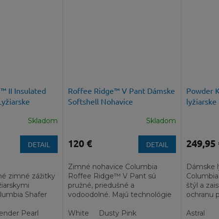
 II Insulated
Roffee Ridge™ V Pant Dámske
Powder K
yžiarske
Softshell Nohavice
lyžiarsk
embránou
Skladom
Skladom
120 €
249,95 
DETAIL
DETAIL
a
Zimné nohavice Columbia
Dámske l
é zimné zážitky
Roffee Ridge™ V Pant sú
Columbia
žiarskymi
pružné, priedušné a
štýl a za
lumbia Shafer
vodoodolné. Majú technológie
ochranu 
sulated Pant.
proti vetru, škvrnám a dažďu.
ender Pearl
Sú ideálne na...
White
Dusty Pink
Astral