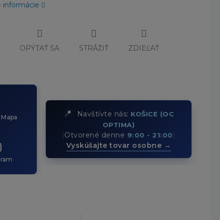
é informácie
Č
OPÝTAŤ SA
STRÁŽIŤ
ZDIEĽAŤ
📍
Navštívte nás:
KOŠICE (OC
 Mapa
OPTIMA)
|
Otvorené denne
|
9:00 - 21:00
Vyskúšajte tovar osobne →
gram