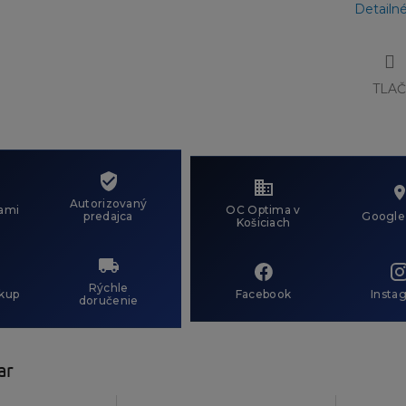
Detailn
TLA
Autorizovaný
ami
OC Optima v
predajca
Google
Košiciach
Rýchle
kup
Facebook
Insta
doručenie
ar