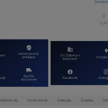
Detailn
TLA
Autorizovaný
ami
OC Optima v
predajca
Google
Košiciach
Rýchle
kup
Facebook
Insta
doručenie
odobné (4)
Hodnotenie
Diskusia
Značka
Ost