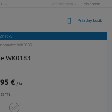
TECHNOLÓGIE
SLOVNÍK POJMOV
Veľkosť textu
MAPA SERVERU
Prihlásenie
NÁKUPNÝ
Prázdny košík
KOŠÍK
Značky
e nohavice WK0183
ice WK0183
,95 €
/ ks
ová
dom