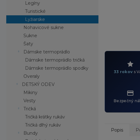
Legíny
Turistické
Lyžiarske
Nohavicové sukne
Sukne
Šaty
Dámske termoprádlo
Dámske termoprádlo tričká
Dámske termoprádlo spodky
33 rokov
s V
Overaly
DETSKÝ ODEV
Mikiny
Vesty
Bezpečný ná
Tričká
Tričká krátky rukáv
Tričká dlhý rukáv
Popis
P
Bundy