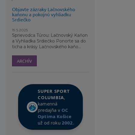
Objavte zázraky Lačnovského
kaňonu a pokojnú vyhliadku
Srdiečko
19.5.2025
Sprievodca Túrou: Lačnovský Kaňon
a Vyhliadka Srdiečko Ponorte sa do
ticha a krásy Lačnovského kaňo...
ARCHÍV
SUPER SPORT
COLUMBIA
,
kamenná
predajňa v
OC
Optima Košice
už od roku
2002
.