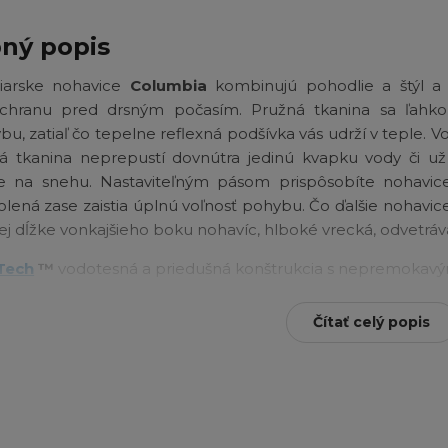
ný popis
iarske nohavice
Columbia
kombinujú pohodlie a štýl a 
chranu pred drsným počasím. Pružná tkanina sa ľahko
u, zatiaľ čo tepelne reflexná podšívka vás udrží v teple. 
á tkanina neprepustí dovnútra jedinú kvapku vody či už 
te na snehu. Nastaviteľným pásom prispôsobíte nohavic
olená zase zaistia úplnú voľnosť pohybu. Čo ďalšie nohavi
ej dĺžke vonkajšieho boku nohavíc, hlboké vrecká, odvetráv
Tech
™
vodotesná a priedušná konštrukcia s nepremokav
Heat
™
3D tepelne reflexná podšívka
Čítať celý popis
 tkanina 4-way stretch comfort
e nôh, celoplošný postranný zips, vrecká na zips