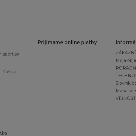
Prijímame online platby
Informá
ZÁKAZNÍ
r-sport.sk
Moja obj
PORADŇ
 Košice
TECHNO
Slovník 
Mapa ser
VEĽKOSŤ
 Ako