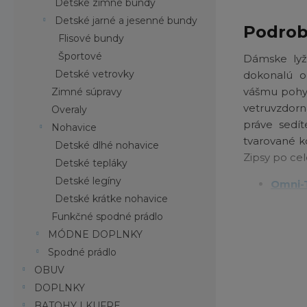
Detské zimné bundy
Detské jarné a jesenné bundy
Podrob
Flisové bundy
Športové
Dámske lyž
Detské vetrovky
dokonalú o
vášmu pohyb
Zimné súpravy
vetruvzdorn
Overaly
práve sedí
Nohavice
tvarované k
Detské dlhé nohavice
Zipsy po cel
Detské tepláky
Detské legíny
Omni-
Detské krátke nohavice
Omni-
Funkčné spodné prádlo
Pružná
MÓDNE DOPLNKY
Vetrani
Spodné prádlo
OBUV
DOPLNKY
BATOHY | KUFRE