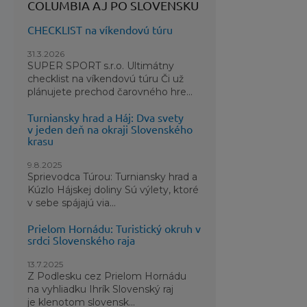
COLUMBIA AJ PO SLOVENSKU
CHECKLIST na víkendovú túru
31.3.2026
SUPER SPORT s.r.o. Ultimátny
checklist na víkendovú túru Či už
plánujete prechod čarovného hre...
Turniansky hrad a Háj: Dva svety
v jeden deň na okraji Slovenského
krasu
9.8.2025
Sprievodca Túrou: Turniansky hrad a
Kúzlo Hájskej doliny Sú výlety, ktoré
v sebe spájajú via...
Prielom Hornádu: Turistický okruh v
srdci Slovenského raja
13.7.2025
Z Podlesku cez Prielom Hornádu
na vyhliadku Ihrík Slovenský raj
je klenotom slovensk...