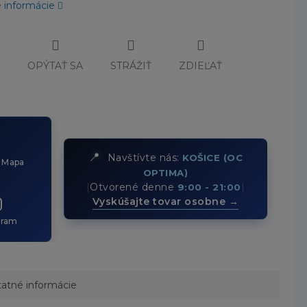
é informácie
Č
OPÝTAŤ SA
STRÁŽIŤ
ZDIEĽAŤ
📍
Navštívte nás:
KOŠICE (OC
 Mapa
OPTIMA)
|
Otvorené denne
|
9:00 - 21:00
Vyskúšajte tovar osobne →
gram
atné informácie