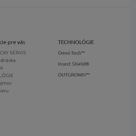
cie pre vás
TECHNOLÓGIE
Omni-Tech™
CKY SERVIS
ednávka
Insect Shield®
A
OUTGROWN™
LÓGIE
pojmov
veru