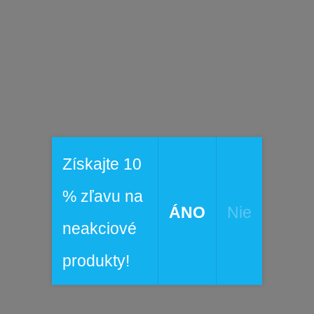
Získajte 10
% zľavu na
ÁNO
Nie
neakciové
produkty!