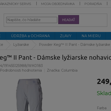
ÁKAZNÍCKY SERVIS
MOJA OBJEDNÁVKA
PORADŇA
HĽADAŤ
E
ÚDRŽBA a OCHRANA
ZĽAVY
NA MIERU
ce
Lyžiarske
Powder Keg™ II Pant - Dámske lyžiarsk
eg™ II Pant - Dámske lyžiarske nohav
44/191455125988/WK0183
Podrobnosti hodnotenia
Značka:
Columbia
249
Jednotk
Skla
cena:
Farba