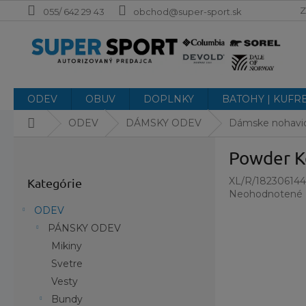
Prejsť
Z
055/ 642 29 43
obchod@super-sport.sk
na
obsah
ODEV
OBUV
DOPLNKY
BATOHY | KUFR
Domov
ODEV
DÁMSKY ODEV
Dámske nohavi
B
Powder K
o
Preskočiť
č
XL/R/18230614
Kategórie
kategórie
n
Priemerné
Neohodnotené
ý
hodnotenie
ODEV
p
produktu
PÁNSKY ODEV
a
je
0,0
Mikiny
n
z
e
Svetre
5
l
Vesty
hviezdičiek.
Bundy