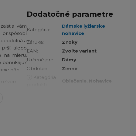
Dodatočné parametre
zaistia vám
Dámske lyžiarske
Kategória
:
 prispôsobí
nohavice
Vodeodolná a
Záruka
:
2 roky
prší, alebo
EAN
:
Zvoľte variant
e na mieru,
Určené pre
:
Dámy
ce ponúkajú?
Obdobie
:
Zimné
anie nôh.
?
Kategória
Oblečenie, Nohavice
ým švom
produktu
:
Na aké
Lyžovanie
aktivity
:
Omni-Heat™ Thermal
Technológia
:
reflective 3D
?
Základná
Modrá
farba
: