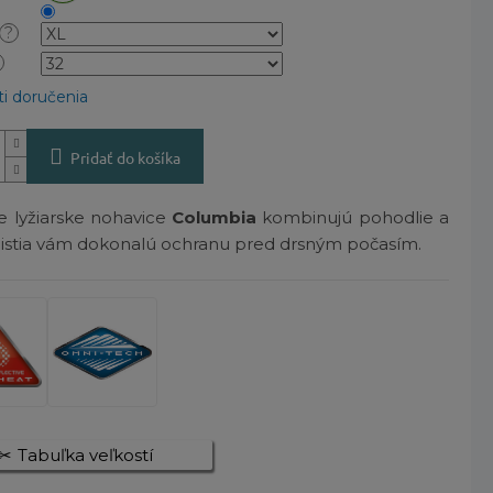
?
i doručenia
Pridať do košíka
 lyžiarske nohavice
Columbia
kombinujú pohodlie a
zaistia vám dokonalú ochranu pred drsným počasím.
Tabuľka veľkostí