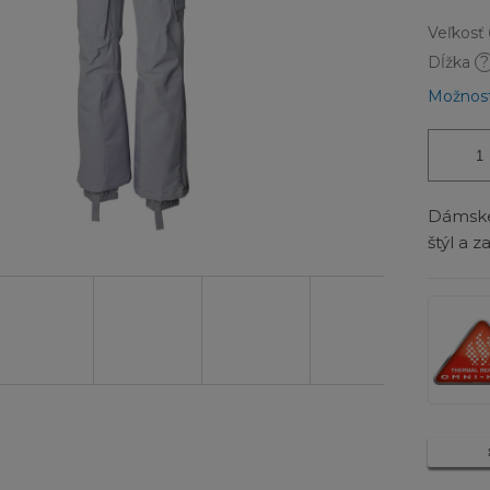
Veľkosť
Dĺžka
?
Možnost
Dámske
štýl a 