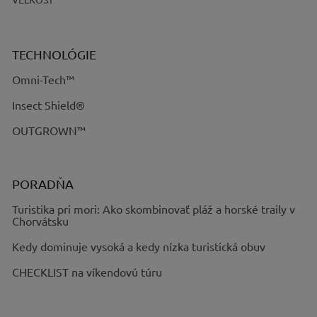
TECHNOLÓGIE
Omni-Tech™
Insect Shield®
OUTGROWN™
PORADŇA
Turistika pri mori: Ako skombinovať pláž a horské traily v
Chorvátsku
Kedy dominuje vysoká a kedy nízka turistická obuv
CHECKLIST na víkendovú túru