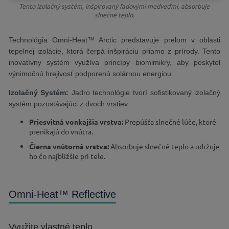
Tento izolačný systém, inšpirovaný ľadovými medveďmi, absorbuje
slnečné teplo.
Technológia Omni-Heat™ Arctic predstavuje prelom v oblasti
tepelnej izolácie, ktorá čerpá inšpiráciu priamo z prírody. Tento
inovatívny systém využíva princípy biomimikry, aby poskytol
výnimočnú hrejivosť podporenú solárnou energiou.
Izolačný Systém:
Jadro technológie tvorí sofistikovaný izolačný
systém pozostávajúci z dvoch vrstiev:
Priesvitná vonkajšia vrstva:
Prepúšťa slnečné lúče, ktoré
prenikajú do vnútra.
Čierna vnútorná vrstva:
Absorbuje slnečné teplo a udržuje
ho čo najbližšie pri tele.
Omni-Heat™ Reflective
Využite vlastné teplo