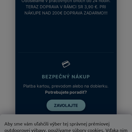
Odosielame v pracovných dňoch do 24 hodín.
TERAZ DOPRAVA V RÁMCI SR 3,90 €. PRI
NÁKUPE NAD 200€ DOPRAVA ZADARMO!!!
💳
BEZPEČNÝ NÁKUP
Platba kartou, prevodom alebo na dobierku.
Potrebujete poradiť?
ZAVOLAJTE
Aby sme vám uľahčili výber tej správnej prémiovej
outdoorovej výbavy, používame súbory cookies. Vďaka nim