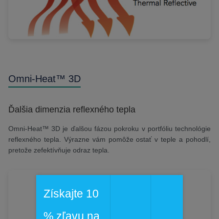
Omni-Heat™ 3D
Ďalšia dimenzia reflexného tepla
Omni-Heat™ 3D je ďalšou fázou pokroku v portfóliu technológie
reflexného tepla. Výrazne vám pomôže ostať v teple a pohodlí,
pretože zefektívňuje odraz tepla.
Získajte 10
% zľavu na