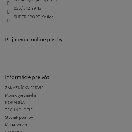
i
e
055/ 642 29 43
SUPER SPORT Košice
Prijímame online platby
Informácie pre vás
ZÁKAZNÍCKY SERVIS
Moja objednávka
PORADŇA
TECHNOLÓGIE
Slovník pojmov
Mapa serveru
VEĽKOSŤ