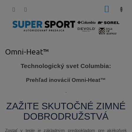
Prejsť
NÁKUP
na
obsah
KOŠÍK
Omni-Heat™
Technologický svet Columbia:
Prehľad inovácií Omni-Heat™
-
ZAŽITE SKUTOČNÉ ZIMNÉ
DOBRODRUŽSTVÁ
Zostať v teple je základným predpokladom pre akékoľvek