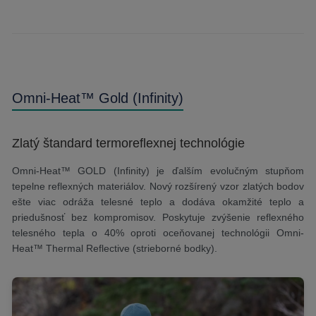
Omni-Heat™ Gold (Infinity)
Zlatý štandard termoreflexnej technológie
Omni-Heat™ GOLD (Infinity) je ďalším evolučným stupňom
tepelne reflexných materiálov. Nový rozšírený vzor zlatých bodov
ešte viac odráža telesné teplo a dodáva okamžité teplo a
priedušnosť bez kompromisov. Poskytuje zvýšenie reflexného
telesného tepla o 40% oproti oceňovanej technológii Omni-
Heat™ Thermal Reflective (strieborné bodky).