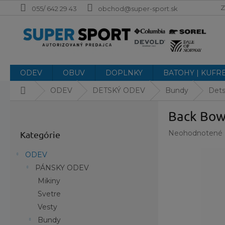
Prejsť
Z
055/ 642 29 43
obchod@super-sport.sk
na
obsah
ODEV
OBUV
DOPLNKY
BATOHY | KUFR
Domov
ODEV
DETSKÝ ODEV
Bundy
Dets
B
Back Bow
o
Preskočiť
č
Priemerné
Neohodnotené
Kategórie
kategórie
n
hodnotenie
ý
produktu
ODEV
p
je
PÁNSKY ODEV
a
0,0
z
Mikiny
n
5
e
Svetre
hviezdičiek.
l
Vesty
Bundy