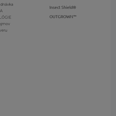
ednávka
Insect Shield®
A
OUTGROWN™
LÓGIE
pojmov
veru