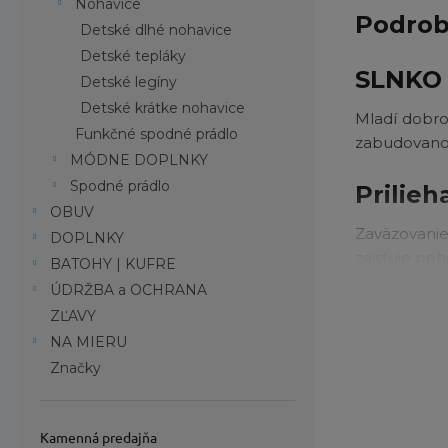
Nohavice
Podrob
Detské dlhé nohavice
Detské tepláky
SLNKO
Detské legíny
Detské krátke nohavice
Mladí dobro
Funkčné spodné prádlo
zabudovanou
MÓDNE DOPLNKY
Spodné prádlo
Prilieh
OBUV
Zaväzovani
DOPLNKY
zaisťuje poh
BATOHY | KUFRE
ÚDRŽBA a OCHRANA
Omni-
ZĽAVY
tkanin
NA MIERU
chráne
Značky
Vodeod
vodu, 
Elasti
Kamenná predajňa