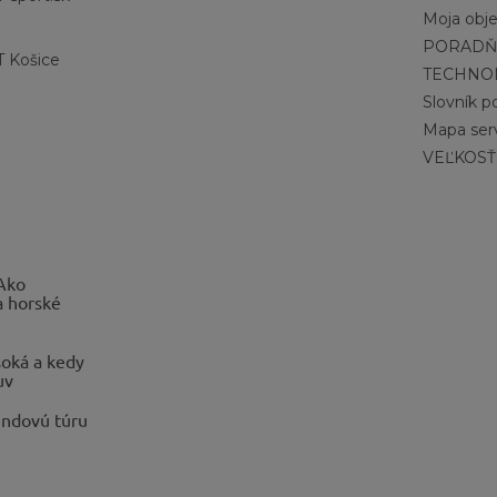
Moja obj
PORADŇ
 Košice
TECHNO
Slovník 
Mapa ser
VEĽKOSŤ
 Ako
a horské
oká a kedy
uv
endovú túru