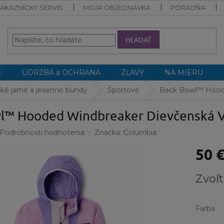
ÁKAZNÍCKY SERVIS
MOJA OBJEDNÁVKA
PORADŇA
HĽADAŤ
E
ÚDRŽBA a OCHRANA
ZĽAVY
NA MIERU
ké jarné a jesenné bundy
Športové
Back Bowl™ Hoode
l™ Hooded Windbreaker Dievčenská 
Podrobnosti hodnotenia
Značka:
Columbia
50 
Jednotk
Zvoľt
cena:
Farba