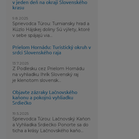
v jeden deň na okraji Slovenského
krasu
9.8.2025
Sprievodca Túrou: Turniansky hrad a
Kúzlo Hájskej doliny Sú výlety, ktoré
v sebe spájajú via...
Prielom Hornádu: Turistický okruh v
srdci Slovenského raja
13.7.2025
Z Podlesku cez Prielom Hornádu
na vyhliadku Ihrík Slovenský raj
je klenotom slovensk...
Objavte zázraky Lačnovského
kaňonu a pokojnú vyhliadku
Srdiečko
19.5.2025
Sprievodca Túrou: Lačnovský Kaňon
a Vyhliadka Srdiečko Ponorte sa do
ticha a krásy Lačnovského kaňo...