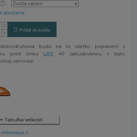
?
i doručenia
Pridať do košíka
dobrodruhovia budú na to všetko pripravení s
nou proti slnku
UPF
40 zabudovanou v tejto
lnej vetrovke.
Tabuľka veľkostí
é informácie