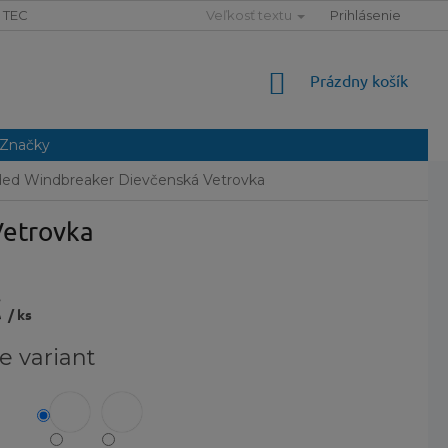
TECHNOLÓGIE
SLOVNÍK POJMOV
Veľkosť textu
MAPA SERVERU
Prihlásenie
NÁKUPNÝ
Prázdny košík
KOŠÍK
Značky
d Windbreaker Dievčenská Vetrovka
Vetrovka
€
/ ks
ová
e variant