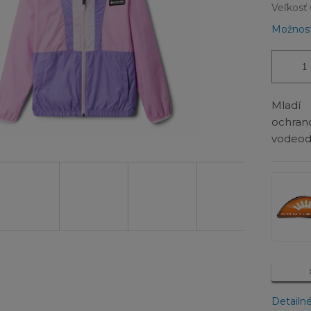
Veľkosť
Možnost
Mladí 
ochra
vodeodo
Detailn