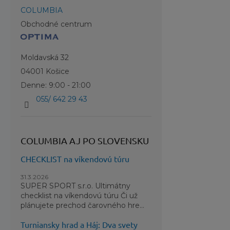
Chráni
COLUMBIA
Obchodné centrum
Vrecká
Elasti
Stredo
Moldavská 32
04001 Košice
Materiá
Denne: 9:00 - 21:00
055/ 642 29 43
COLUMBIA AJ PO SLOVENSKU
CHECKLIST na víkendovú túru
31.3.2026
SUPER SPORT s.r.o. Ultimátny
checklist na víkendovú túru Či už
plánujete prechod čarovného hre...
Turniansky hrad a Háj: Dva svety