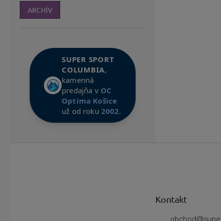
ARCHÍV
SUPER SPORT
COLUMBIA
,
kamenná
predajňa v
OC
Optima Košice
už od roku
2002
.
Z
á
p
ä
t
Kontakt
i
e
obchod
@
supe