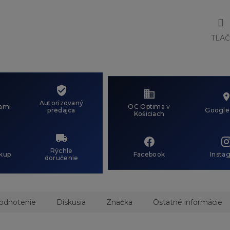
TLA
Autorizovaný
ami
OC Optima v
predajca
Google
Košiciach
Rýchle
kup
Facebook
Insta
doručenie
odnotenie
Diskusia
Značka
Ostatné informácie