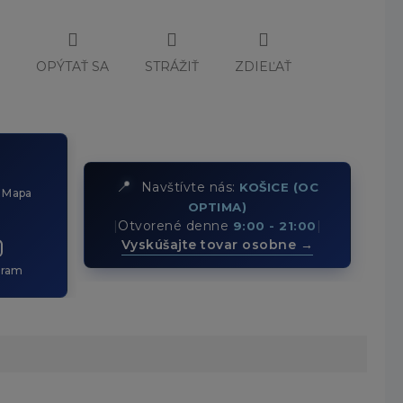
Č
OPÝTAŤ SA
STRÁŽIŤ
ZDIEĽAŤ
📍
Navštívte nás:
KOŠICE (OC
 Mapa
OPTIMA)
|
Otvorené denne
|
9:00 - 21:00
Vyskúšajte tovar osobne →
gram