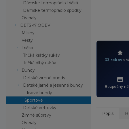
Dámske termoprádlo tričká
Dámske termoprádlo spodky
Overaly
DETSKÝ ODEV
Mikiny
Vesty
Tričká
Tričká krátky rukáv
33 rokov
s V
Tričká dlhý rukáv
Bundy
Detské zimné bundy
Detské jarné a jesenné bundy
Bezpečný ná
Flisové bundy
Športové
Detské vetrovky
Popis
H
Zimné súpravy
Overaly