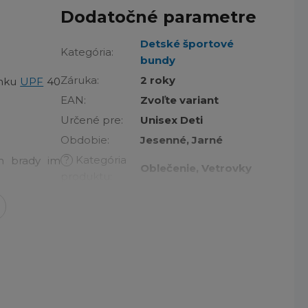
Dodatočné parametre
Detské športové
Kategória
:
bundy
Záruka
:
2 roky
lnku
UPF
40
EAN
:
Zvoľte variant
Určené pre
:
Unisex Deti
Obdobie
:
Jesenné, Jarné
?
Kategória
m brady im
Oblečenie, Vetrovky
produktu
:
S kapucňou, Ochrana
cou pevnej
brady, Elastické
že zostanete
Požadované
manžety, Elastický
vlastnosti
:
spodný lem,
é odpudzujú
Vodoodpudivé
Technológia
:
Omni-Shade™
?
Základná
Oranžová, Ružová,