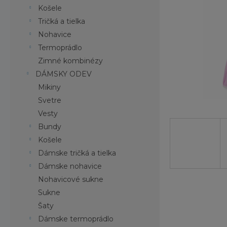
Košele
Tričká a tielka
Nohavice
Termoprádlo
Zimné kombinézy
DÁMSKY ODEV
Mikiny
Svetre
Vesty
Bundy
Košele
Dámske tričká a tielka
Dámske nohavice
Nohavicové sukne
Sukne
Šaty
Dámske termoprádlo