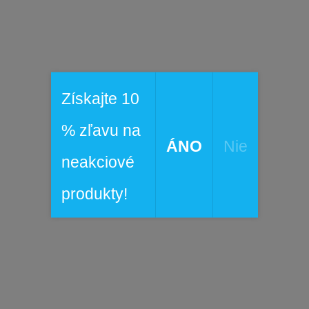
č brady
 na ruky
cký spodný lem
vá dĺžka chrbta: 20,0 palca / 50,8 cm
Získajte 10
l: Plášť: 100% Polyester
% zľavu na
ÁNO
Nie
neakciové
produkty!