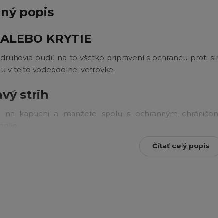
ný popis
 ALEBO KRYTIE
druhovia budú na to všetko pripravení s ochranou proti s
 v tejto vodeodolnej vetrovke.
avý strih
e na kapucni a manžete spolu s ochranným chráničo
odlie.
Shade™ UPF 40
chráni pred poškodením pokožky pomo
Čítať celý popis
y a modifikovaných vlákien blokujúcich UVA/UVB lúče, tak
ní na slnku
olná tkanina odvádza vlhkosť pomocou materiálov, ktor
takže zostanete v suchu aj v miernom daždi
cký lem na kapucni a manžete