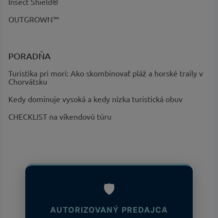
Insect Shield®
OUTGROWN™
PORADŇA
Turistika pri mori: Ako skombinovať pláž a horské traily v
Chorvátsku
Kedy dominuje vysoká a kedy nízka turistická obuv
CHECKLIST na víkendovú túru
🛡️
AUTORIZOVANÝ PREDAJCA