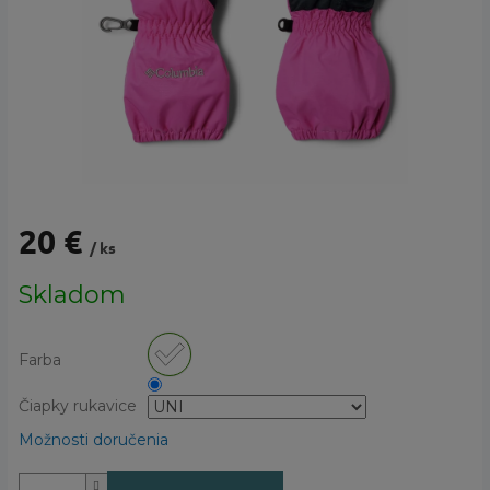
20 €
/ ks
Jednotková
Skladom
cena:
Farba
Čiapky rukavice
Možnosti doručenia