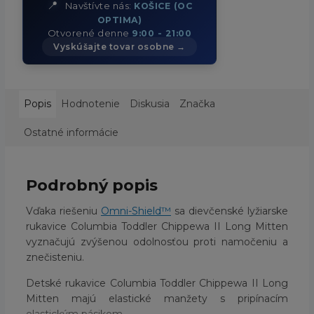
📍
Navštívte nás:
KOŠICE (OC
OPTIMA)
Otvorené denne
9:00 - 21:00
Vyskúšajte tovar osobne →
Popis
Hodnotenie
Diskusia
Značka
Ostatné informácie
Podrobný popis
Vďaka riešeniu
Omni-Shield™
sa dievčenské lyžiarske
rukavice Columbia Toddler Chippewa II Long Mitten
vyznačujú zvýšenou odolnosťou proti namočeniu a
znečisteniu.
Detské rukavice Columbia Toddler Chippewa II Long
Mitten majú elastické manžety s pripínacím