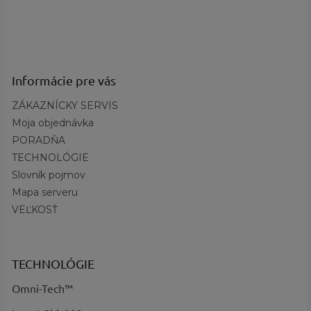
Určené pre
:
Dievčatá
Obdobie
:
Zimné
?
Kategória
Oblečenie, Palčiaky
produktu
:
Informácie pre vás
Na aké
Turistika, Na zimné športy,
ZÁKAZNÍCKY SERVIS
aktivity
:
Lyžovanie, Outdoor
Moja objednávka
Zateplené, Predĺžený strih,
Požadované
PORADŇA
Syntetická izolácia, Elastické
vlastnosti
:
manžety, Spojovacia spona
TECHNOLÓGIE
?
Základná
Slovník pojmov
Čierna, Ružová
farba
:
Mapa serveru
Názov farby
VEĽKOSŤ
Pink Ice, Black - kód 696
a kód
:
TECHNOLÓGIE
Omni-Tech™