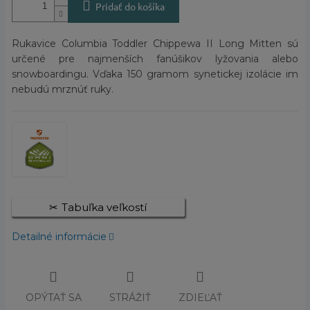
Pridať do košíka
Rukavice Columbia Toddler Chippewa II Long Mitten sú
určené pre najmenších fanúšikov lyžovania alebo
snowboardingu. Vďaka 150 gramom synetickej izolácie im
nebudú mrznúť ruky.
Tabuľka veľkostí
Detailné informácie
OPÝTAŤ SA
STRÁŽIŤ
ZDIEĽAŤ