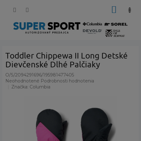
Prejsť
NÁKUP
na
obsah
KOŠÍK
Toddler Chippewa II Long Detské
Dievčenské Dlhé Palčiaky
O/S/2094291696/195981477405
Priemerné
Neohodnotené
Podrobnosti hodnotenia
hodnotenie
Značka:
Columbia
produktu
je
0,0
z
5
hviezdičiek.