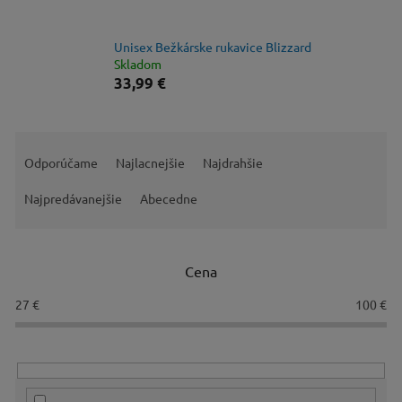
Unisex Bežkárske rukavice Blizzard
Skladom
33,99 €
R
a
Odporúčame
Najlacnejšie
Najdrahšie
d
e
Najpredávanejšie
Abecedne
n
i
e
Cena
p
r
27
€
100
€
o
d
u
k
t