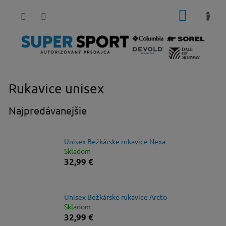
Prejsť
NÁKUP
na
obsah
KOŠÍK
Rukavice unisex
Najpredávanejšie
Unisex Bežkárske rukavice Nexa
Skladom
32,99 €
Unisex Bežkárske rukavice Arcto
Skladom
32,99 €