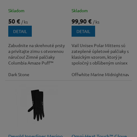
k
t
Skladom
Skladom
o
50 €
99,90 €
/ ks
/ ks
v
DETAIL
DETAIL
Zabudnite na skrehnuté prsty
Vail Unisex Polar Mittens sú
a privítajte zimu s otvorenou
zateplené úpletové palčiaky s
náručou! Zimné palčiaky
klasickým vzorom, ktorý je
Columbia Amaze Puff™
spoločný s obľúbeným unisex
Mitten sú navrhnuté tak, aby
svetrom Vail.
poskytli...
Dark Stone
Offwhite Marine Midnightnavy
Devold Innerliner Merino
Omni-Heat Touch™ Glove