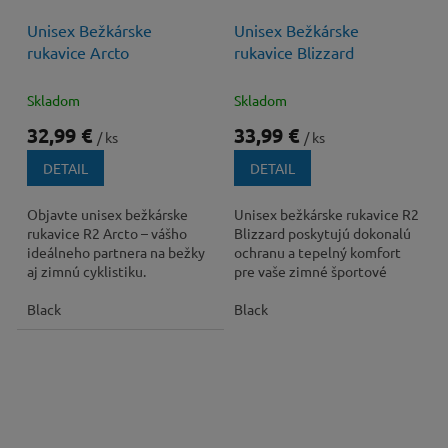
Unisex Bežkárske
Unisex Bežkárske
rukavice Arcto
rukavice Blizzard
Skladom
Skladom
32,99 €
33,99 €
/ ks
/ ks
DETAIL
DETAIL
Objavte unisex bežkárske
Unisex bežkárske rukavice R2
rukavice R2 Arcto – vášho
Blizzard poskytujú dokonalú
ideálneho partnera na bežky
ochranu a tepelný komfort
aj zimnú cyklistiku.
pre vaše zimné športové
Vetruodolný materiál, hrejivý
aktivity, od bežkovania po
flís a...
Black
cyklistiku.
Black