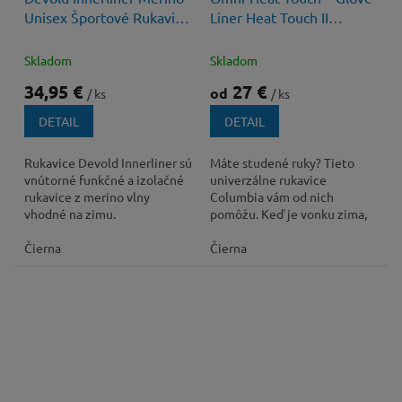
Unisex Športové Rukavice
Liner Heat Touch II
Základná Vrstva
1827791 Unisex Rukavice
Skladom
Skladom
34,95 €
27 €
od
/ ks
/ ks
DETAIL
DETAIL
Rukavice Devold Innerliner sú
Máte studené ruky? Tieto
vnútorné funkčné a izolačné
univerzálne rukavice
rukavice z merino vlny
Columbia vám od nich
vhodné na zimu.
pomôžu. Keď je vonku zima,
termo-reflexná technológia
Čierna
odrazí vami vyprodukované...
Čierna