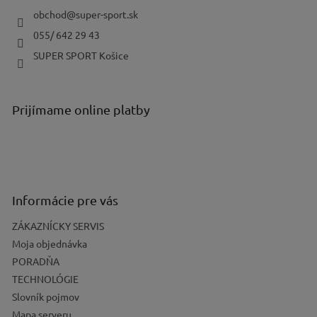
t
i
obchod
@
super-sport.sk
e
055/ 642 29 43
SUPER SPORT Košice
Prijímame online platby
Informácie pre vás
ZÁKAZNÍCKY SERVIS
Moja objednávka
PORADŇA
TECHNOLÓGIE
Slovník pojmov
Mapa serveru