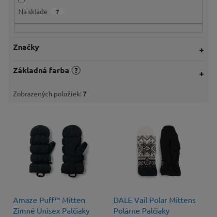
o
Na sklade
7
v
Značky
Základná farba
?
Zobrazených položiek:
7
V
ý
p
i
s
p
r
o
Amaze Puff™ Mitten
DALE Vail Polar Mittens
d
Zimné Unisex Palčiaky
Polárne Palčiaky
u