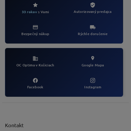
á
d
Autorizovaný predajca
33 rokov
s Vami
a
c
i
e
Bezpečný nákup
Rýchle doručenie
p
r
v
k
y
v
OC Optima v Košiciach
Google Mapa
ý
p
i
s
Facebook
Instagram
u
Z
á
p
ä
Kontakt