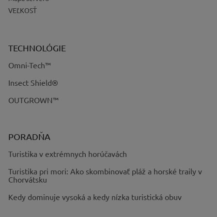
VEĽKOSŤ
TECHNOLÓGIE
Omni-Tech™
Insect Shield®
OUTGROWN™
PORADŇA
Turistika v extrémnych horúčavách
Turistika pri mori: Ako skombinovať pláž a horské traily v
Chorvátsku
Kedy dominuje vysoká a kedy nízka turistická obuv