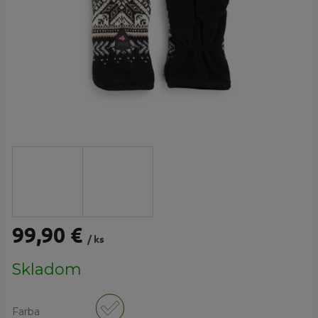
99,90 €
/ ks
Jednotková
Skladom
cena:
Farba