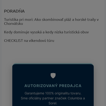
PORADŇA
Turistika pri mori: Ako skombinovať pláž a horské traily v
Chorvátsku
Kedy dominuje vysoká a kedy nízka turistická obuv
CHECKLIST na víkendovú túru
🛡️
AUTORIZOVANÝ PREDAJCA
Garantujeme 100% originalitu tovaru.
Sme oficiálny partner značiek Columbia a
Sorel.