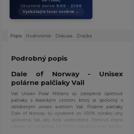
OPTIMA)
Otvorené denne
9:00 - 21:00
Vyskúšajte tovar osobne →
Popis
Hodnotenie
Diskusia
Značka
Podrobný popis
Dale of Norway - Unisex
polárne palčiaky Vail
Vail Unisex Polar Mittens sú zateplené úpletové
palčiaky s klasickým vzorom, ktorý je spoločný s
obľúbeným unisex svetrom Vail. Polárne palčiaky
Dale of Norway sú vyrobené zo 100% nórskej vlny
upravenej tak, aby bola vodeodolná. Dlaňová strana
rukavíc je vyrobená zo 100% polyesterovej tkaniny
pre odolnosť a podšívka je vyrobená zo 100%