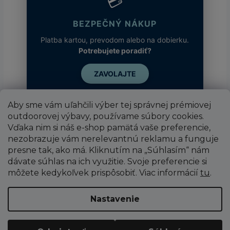
💳
BEZPEČNÝ NÁKUP
Platba kartou, prevodom alebo na dobierku.
Potrebujete poradiť?
ZAVOLAJTE
Aby sme vám uľahčili výber tej správnej prémiovej
outdoorovej výbavy, používame súbory cookies.
Vďaka nim si náš e-shop pamätá vaše preferencie,
nezobrazuje vám nerelevantnú reklamu a funguje
presne tak, ako má. Kliknutím na „Súhlasím“ nám
dávate súhlas na ich využitie. Svoje preferencie si
môžete kedykoľvek prispôsobiť. Viac informácií
tu
.
Vytvoril Shoptet
Nastavenie
Copyright 2026
SUPER SPORT
. Všetky práva