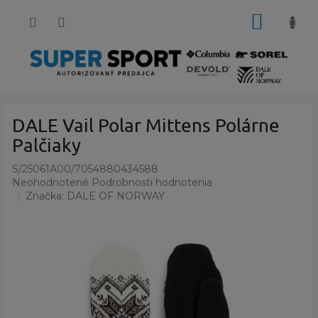
Prejsť
NÁKUP
na
obsah
KOŠÍK
DALE Vail Polar Mittens Polárne
Palčiaky
S/25061A00/7054880434588
Priemerné
Neohodnotené
Podrobnosti hodnotenia
hodnotenie
Značka:
DALE OF NORWAY
produktu
je
0,0
z
5
hviezdičiek.