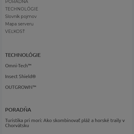
Názov farby a
PORADŇA
Charcoal Heather - kód 030
kód
:
TECHNOLÓGIE
Slovník pojmov
Mapa serveru
VEĽKOSŤ
TECHNOLÓGIE
Omni-Tech™
Insect Shield®
OUTGROWN™
PORADŇA
Turistika pri mori: Ako skombinovať pláž a horské traily v
Chorvátsku