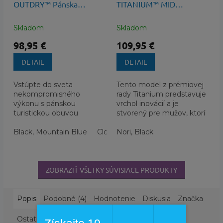
OUTDRY™ Pánska
TITANIUM™ MID
Turistická Obuv
OUTDRY™ Pánska
Turistická Obuv
Skladom
Skladom
98,95 €
109,95 €
DETAIL
DETAIL
Vstúpte do sveta
Tento model z prémiovej
nekompromisného
rady Titanium predstavuje
výkonu s pánskou
vrchol inovácií a je
turistickou obuvou
stvorený pre mužov, ktorí
TELLURIX™ TITANIUM™
nepoznajú kompromisy.
OUTDRY™ od značky
Black, Mountain Blue
Cloud Grey, Charcoal
Nori, Black
Teal Chloride
Columbia.
ZOBRAZIŤ VŠETKY SÚVISIACE PRODUKTY
Popis
Podobné (4)
Hodnotenie
Diskusia
Značka
Ostatné informácie