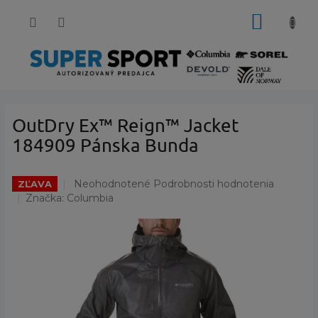
Prejsť
NÁKUP
na
obsah
KOŠÍK
OutDry Ex™ Reign™ Jacket
184909 Pánska Bunda
Priemerné
Neohodnotené
Podrobnosti hodnotenia
ZĽAVA
hodnotenie
Značka:
Columbia
produktu
je
0,0
z
5
hviezdičiek.