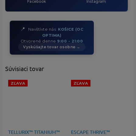
Facebook
Instagram
📍
Navštívte nás:
KOŠICE (OC
OPTIMA)
Otvorené denne
9:00 - 21:00
Vyskúšajte tovar osobne →
Súvisiaci tovar
ZĽAVA
ZĽAVA
140 €
–29 %
150 €
–26 %
TELLURIX™ TITANIUM™
ESCAPE THRIVE™