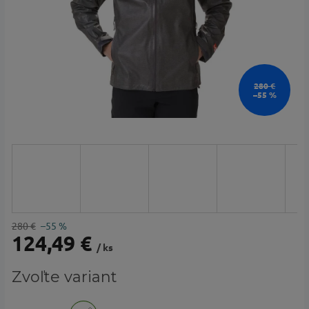
280 €
–55 %
280 €
–55 %
124,49 €
/ ks
Jednotková
Zvoľte variant
cena: