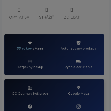
OPÝTAŤ SA
STRÁŽIŤ
ZDIEĽAŤ
33 rokov
s Vami
Autorizovaný predajca
Bezpečný nákup
Rýchle doručenie
OC Optima v Košiciach
Google Mapa