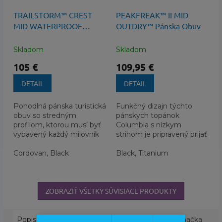
140 €
–25 %
140 €
–21 %
TRAILSTORM™ CREST
PEAKFREAK™ II MID
MID WATERPROOF
OUTDRY™ Pánska Obuv
Pánska Obuv
Skladom
Skladom
105 €
109,95 €
DETAIL
DETAIL
Pohodlná pánska turistická
Funkčný dizajn týchto
obuv so stredným
pánskych topánok
profilom, ktorou musí byť
Columbia s nízkym
vybavený každý milovník
strihom je pripravený prijať
potuliek prírodou. Je
akoukoľvek výzvu, ktorá sa
pripravená odvďačiť sa
Cordovan, Black
vám postaví do cesty.
Black, Titanium
vám...
ZOBRAZIŤ VŠETKY SÚVISIACE PRODUKTY
Popis
Podobné (4)
Hodnotenie
Diskusia
Značka