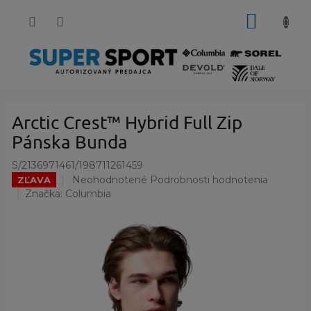
Prejsť
NÁKUP
na
obsah
KOŠÍK
Arctic Crest™ Hybrid Full Zip
Pánska Bunda
S/2136971461/198711261459
Priemerné
Neohodnotené
Podrobnosti hodnotenia
ZĽAVA
hodnotenie
Značka:
Columbia
produktu
je
0,0
z
5
hviezdičiek.