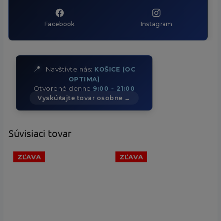
Facebook
Instagram
📍
Navštívte nás:
KOŠICE (OC
OPTIMA)
Otvorené denne
9:00 - 21:00
Vyskúšajte tovar osobne →
Súvisiaci tovar
ZĽAVA
ZĽAVA