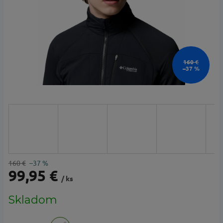
160 €
–37 %
160 €
–37 %
99,95 €
/ ks
Jednotková
Skladom
cena: