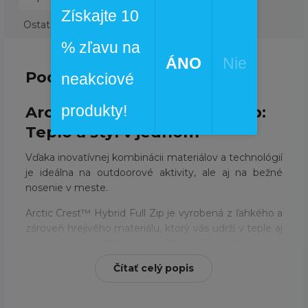
Získajte 10
Ostatné informácie
% zľavu na
ÁNO
Nie
Podrobný popis
neakciové
produkty!
Arctic Crest™ Hybrid Full Zip:
Teplo a štýl v jednom
Vďaka inovatívnej kombinácii materiálov a technológií
je ideálna na outdoorové aktivity, ale aj na bežné
nosenie v meste.
Arctic Crest™ Hybrid Full Zip je vyrobená z ľahkého a
zároveň hrejivého materiálu, ktorý vás udrží v teple aj
v mrazivých podmienkach. Strategicky umiestnené
panely z odolného materiálu poskytujú ochranu pred
Čítať celý popis
vetrom a oderom, zatiaľ čo elastické manžety a
spodný lem zabraňujú úniku tepla.