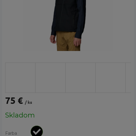
75 €
/ ks
Jednotková
Skladom
cena:
Farba