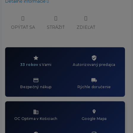
Detailné informácie
OPÝTAŤ SA
STRÁŽIŤ
ZDIEĽAŤ
33 rokov
s Vami
Autorizovaný predajca
Bezpečný nákup
Rýchle doručenie
OC Optima v Košiciach
Google Mapa