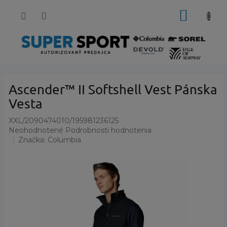
Prejsť
NÁKUP
na
obsah
KOŠÍK
Ascender™ II Softshell Vest Pánska
Vesta
XXL/2090474010/195981236125
Priemerné
Neohodnotené
Podrobnosti hodnotenia
hodnotenie
Značka:
Columbia
produktu
je
0,0
z
5
hviezdičiek.