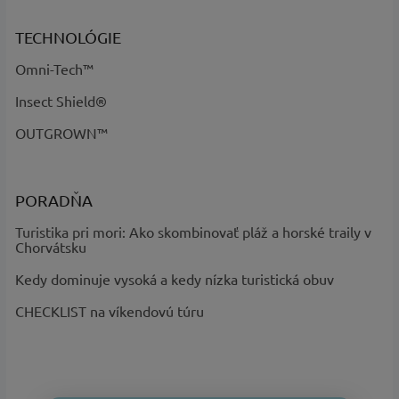
kód
:
kód 464
TECHNOLÓGIE
Omni-Tech™
Insect Shield®
OUTGROWN™
PORADŇA
Turistika pri mori: Ako skombinovať pláž a horské traily v
Chorvátsku
Kedy dominuje vysoká a kedy nízka turistická obuv
CHECKLIST na víkendovú túru