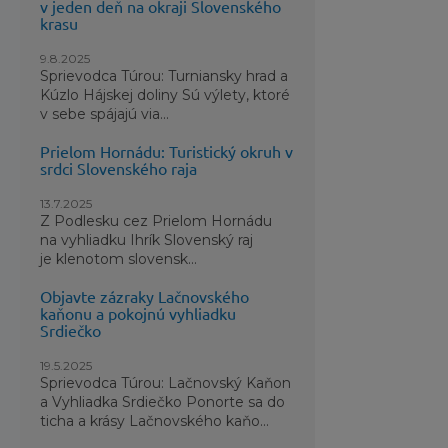
v jeden deň na okraji Slovenského
krasu
9.8.2025
Sprievodca Túrou: Turniansky hrad a
Kúzlo Hájskej doliny Sú výlety, ktoré
v sebe spájajú via...
Prielom Hornádu: Turistický okruh v
srdci Slovenského raja
13.7.2025
Z Podlesku cez Prielom Hornádu
na vyhliadku Ihrík Slovenský raj
je klenotom slovensk...
Objavte zázraky Lačnovského
kaňonu a pokojnú vyhliadku
Srdiečko
19.5.2025
Sprievodca Túrou: Lačnovský Kaňon
a Vyhliadka Srdiečko Ponorte sa do
ticha a krásy Lačnovského kaňo...