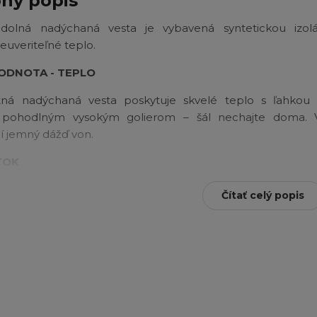
ný popis
dolná nadýchaná vesta je vybavená syntetickou izolá
euveriteľné teplo.
ODNOTA - TEPLO
tná nadýchaná vesta poskytuje skvelé teplo s ľahkou 
a pohodlným vysokým golierom – šál nechajte doma. 
ží jemný dážď von.
TOK
y zabraňuje podráždeniu zo zipsu, zatiaľ čo vrecká na zips
Čítať celý popis
ebo kľúče. Izolácia
Thermarator
™
vás udrží v teple
i vláknami, ktoré udržia teplo, aj keď sú mokré, takže sa 
očas chladných a vlhkých dní. Vodeodolná tkanina odvá
teriálov, ktoré odpudzujú vodu, takže zostanete v 
di.
č brady