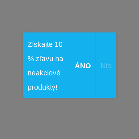
 na ruky na zips
vá dĺžka chrbta: 27" - 68,58 cm
e: Turistika
 100% polyester
ka: 100% nylon 210T taft
Získajte 10
a:
Thermarator™
100% polyester
% zľavu na
ÁNO
Nie
neakciové
produkty!