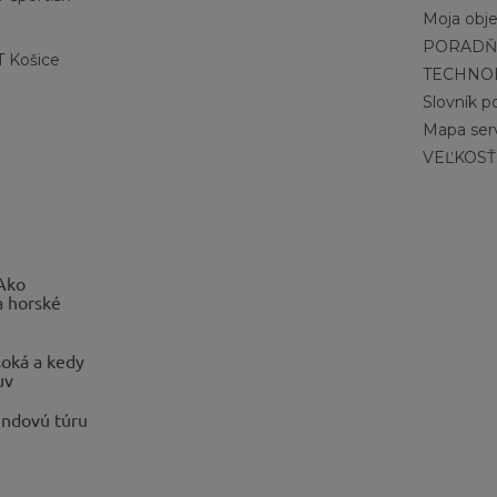
Moja obj
PORADŇ
 Košice
TECHNO
Slovník 
Mapa ser
VEĽKOSŤ
 Ako
a horské
oká a kedy
uv
endovú túru