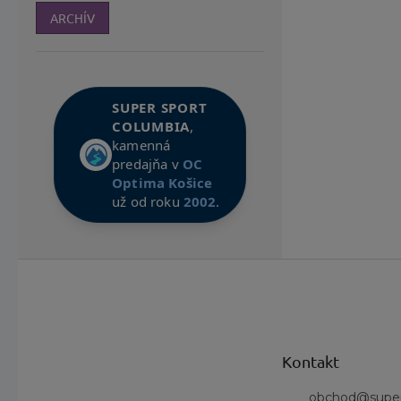
ARCHÍV
SUPER SPORT
COLUMBIA
,
kamenná
predajňa v
OC
Optima Košice
už od roku
2002
.
Z
á
p
ä
t
Kontakt
i
e
obchod
@
supe