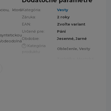
Dodatočné parametre
ciou, ktorá
Kategória
:
Vesty
Záruka
:
2 roky
EAN
:
Zvoľte variant
Určené pre
:
Páni
syntetickou
Obdobie
:
Jesenné, Jarné
Vodeodolná
?
Kategória
Oblečenie, Vesty
produktu
:
Turistika, Mestské
Na aké aktivity
:
aktivity
 zaistia váš
Technológia
:
Thermarator™
 s ľahkými
budete cítiť
?
Základná
Čierna
dza vlhkosť
farba
:
suchu aj v
Názov farby a
Black - kód 010
kód
: