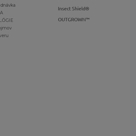
ednávka
Insect Shield®
A
OUTGROWN™
LÓGIE
pojmov
veru