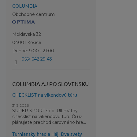
Vrecká
COLUMBIA
Stredo
Obchodné centrum
Použiti
Plášť:
Moldavská 32
Podšív
04001 Košice
Denne: 9:00 - 21:00
Izoláci
055/ 642 29 43
COLUMBIA AJ PO SLOVENSKU
CHECKLIST na víkendovú túru
31.3.2026
SUPER SPORT s.r.o. Ultimátny
checklist na víkendovú túru Či už
plánujete prechod čarovného hre...
Turniansky hrad a Háj: Dva svety