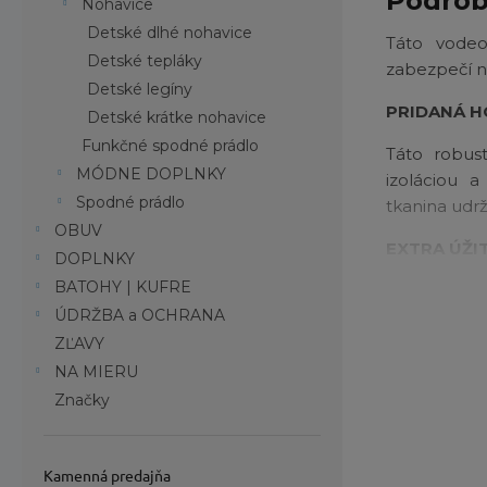
Podrob
Nohavice
Detské dlhé nohavice
Táto vodeo
Detské tepláky
zabezpečí n
Detské legíny
PRIDANÁ H
Detské krátke nohavice
Funkčné spodné prádlo
Táto robus
MÓDNE DOPLNKY
izoláciou 
Spodné prádlo
tkanina udr
OBUV
EXTRA ÚŽI
DOPLNKY
BATOHY | KUFRE
Chránič brad
ÚDRŽBA a OCHRANA
telefón al
syntetickým
ZĽAVY
pohodlne p
NA MIERU
pomocou ma
Značky
miernom daž
Chráni
Kamenná predajňa