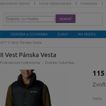
ÁKAZNÍCKY SERVIS
MOJA OBJEDNÁVKA
PORADŇA
HĽADAŤ
E
ÚDRŽBA a OCHRANA
ZĽAVY
NA MIERU
ct™ II Vest Pánska Vesta
II Vest Pánska Vesta
Podrobnosti hodnotenia
Značka:
Columbia
115
Jednotk
Zvoľt
cena:
Farba