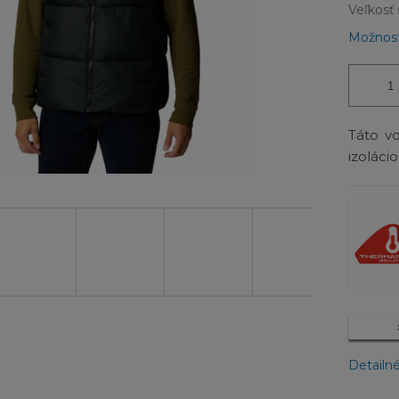
Veľkosť
Možnost
Táto v
izoláci
Detailn