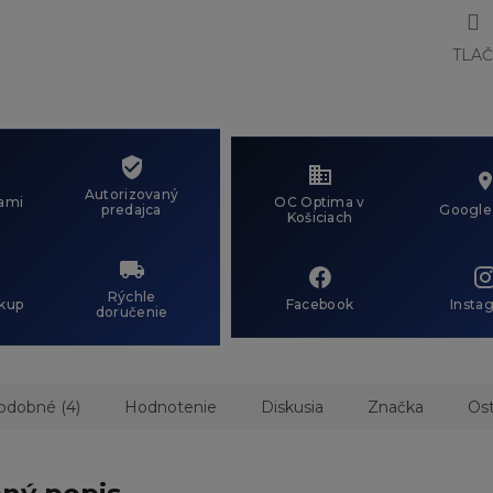
TLA
Autorizovaný
ami
OC Optima v
predajca
Google
Košiciach
Rýchle
kup
Facebook
Insta
doručenie
odobné (4)
Hodnotenie
Diskusia
Značka
Ost