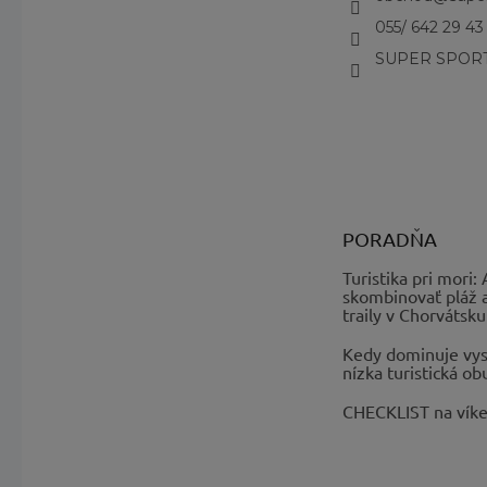
055/ 642 29 43
SUPER SPORT
PORADŇA
Turistika pri mori:
skombinovať pláž 
traily v Chorvátsku
Kedy dominuje vys
nízka turistická ob
CHECKLIST na vík