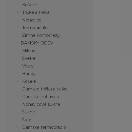
Košele
Tričká a tielka
Nohavice
Termoprádlo
Zimné kombinézy
DÁMSKY ODEV
Mikiny
Svetre
Vesty
Bundy
Košele
Dámske tričká a tielka
Dámske nohavice
Nohavicové sukne
Sukne
Šaty
Dámske termoprádlo