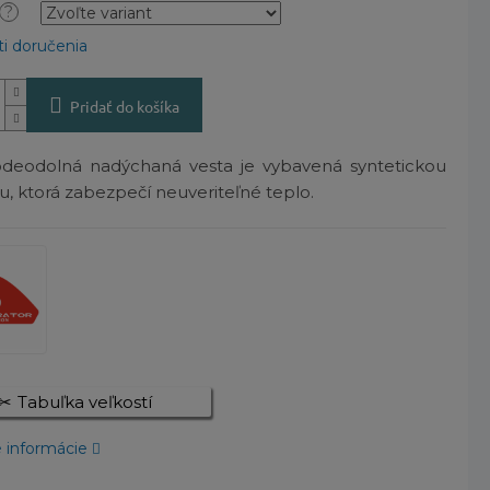
?
i doručenia
Pridať do košíka
odeodolná nadýchaná vesta je vybavená syntetickou
ou, ktorá zabezpečí neuveriteľné teplo.
Tabuľka veľkostí
é informácie