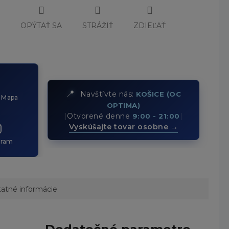
Č
OPÝTAŤ SA
STRÁŽIŤ
ZDIEĽAŤ
📍
Navštívte nás:
KOŠICE (OC
 Mapa
OPTIMA)
|
Otvorené denne
|
9:00 - 21:00
Vyskúšajte tovar osobne →
gram
atné informácie