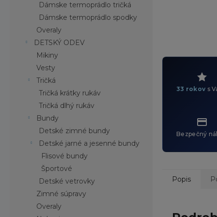
Dámske termoprádlo tričká
Dámske termoprádlo spodky
Overaly
DETSKÝ ODEV
Mikiny
Vesty
Tričká
33 rokov
s V
Tričká krátky rukáv
Tričká dlhý rukáv
Bundy
Detské zimné bundy
Bezpečný ná
Detské jarné a jesenné bundy
Flisové bundy
Športové
Popis
P
Detské vetrovky
Zimné súpravy
Overaly