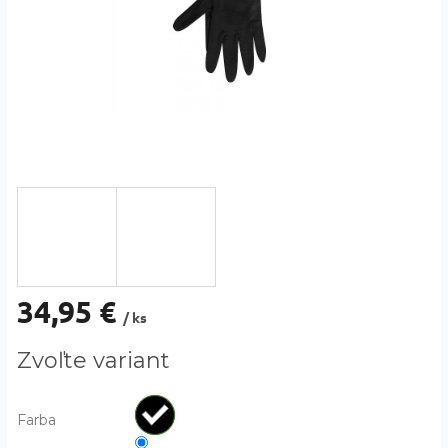
34,95 €
/ ks
Jednotková
Zvoľte variant
cena:
Farba