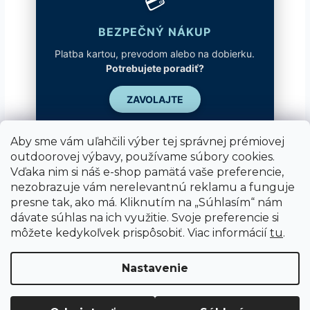
💳
BEZPEČNÝ NÁKUP
Platba kartou, prevodom alebo na dobierku.
Potrebujete poradiť?
ZAVOLAJTE
Aby sme vám uľahčili výber tej správnej prémiovej
outdoorovej výbavy, používame súbory cookies.
Vďaka nim si náš e-shop pamätá vaše preferencie,
nezobrazuje vám nerelevantnú reklamu a funguje
presne tak, ako má. Kliknutím na „Súhlasím“ nám
dávate súhlas na ich využitie. Svoje preferencie si
môžete kedykoľvek prispôsobiť. Viac informácií
tu
.
Vytvoril Shoptet
Nastavenie
Copyright 2026
SUPER SPORT
. Všetky práva