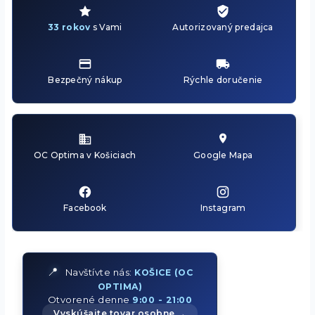
33 rokov
s Vami
Autorizovaný predajca
Bezpečný nákup
Rýchle doručenie
OC Optima v Košiciach
Google Mapa
Facebook
Instagram
📍
Navštívte nás:
KOŠICE (OC
OPTIMA)
Otvorené denne
9:00 - 21:00
Vyskúšajte tovar osobne →