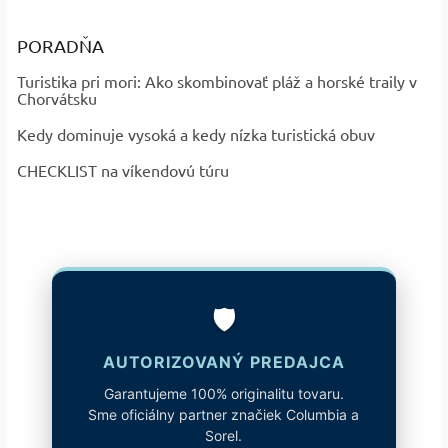
PORADŇA
Turistika pri mori: Ako skombinovať pláž a horské traily v
Chorvátsku
Kedy dominuje vysoká a kedy nízka turistická obuv
CHECKLIST na víkendovú túru
🛡️
AUTORIZOVANÝ PREDAJCA
Garantujeme 100% originalitu tovaru.
Sme oficiálny partner značiek Columbia a
Sorel.