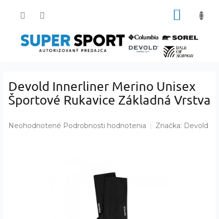
Prejsť
NÁKUP
na
obsah
KOŠÍK
Devold Innerliner Merino Unisex
Športové Rukavice Základná Vrstva
Priemerné
Neohodnotené
Podrobnosti hodnotenia
Značka:
Devold
hodnotenie
produktu
je
0,0
z
5
hviezdičiek.