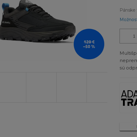
Pánske 
Možnost
120 €
–50 %
Multi
neprem
sú odp