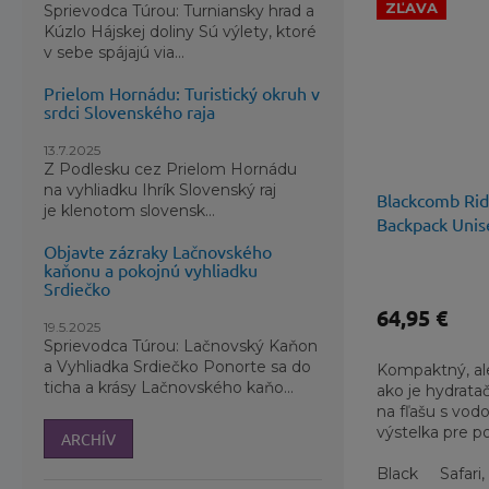
ZĽAVA
Sprievodca Túrou: Turniansky hrad a
Kúzlo Hájskej doliny Sú výlety, ktoré
v sebe spájajú via...
Prielom Hornádu: Turistický okruh v
srdci Slovenského raja
13.7.2025
Z Podlesku cez Prielom Hornádu
na vyhliadku Ihrík Slovenský raj
Blackcomb Ri
je klenotom slovensk...
Backpack Unis
Objavte zázraky Lačnovského
kaňonu a pokojnú vyhliadku
Srdiečko
64,95 €
19.5.2025
Sprievodca Túrou: Lačnovský Kaňon
a Vyhliadka Srdiečko Ponorte sa do
Kompaktný, ale
ticha a krásy Lačnovského kaňo...
ako je hydrata
na fľašu s vod
výstelka pre po
ARCHÍV
litrový batoh vá
Black
Safari