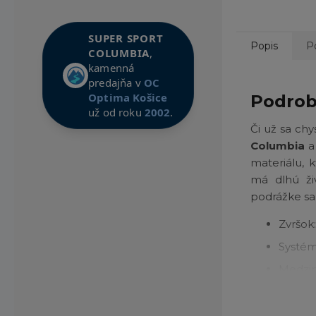
SUPER SPORT
Popis
P
COLUMBIA
,
kamenná
predajňa v
OC
Optima Košice
Podrob
už od roku
2002
.
Či už sa ch
Columbia
a
materiálu, 
má dlhú živ
podrážke sa 
Zvršo
Systé
Medzi
odozvo
Stielk