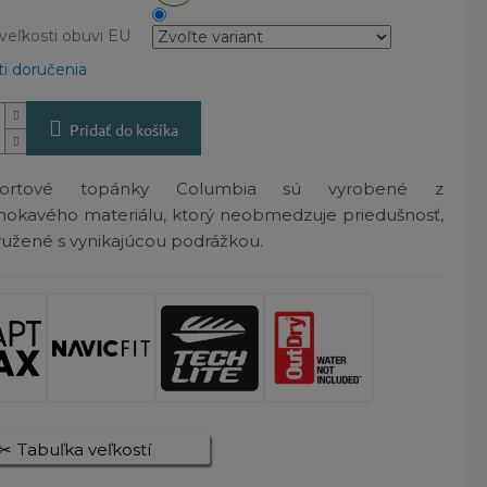
veľkosti obuvi EU
i doručenia
Pridať do košíka
športové topánky Columbia sú vyrobené z
okavého materiálu, ktorý neobmedzuje priedušnosť,
ružené s vynikajúcou podrážkou.
Tabuľka veľkostí