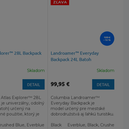
ZĽAVA
120 €
–16 %
plorer™ 28L Backpack
Landroamer™ Everyday
Backpack 24L Batoh
Skladom
Skladom
99,95 €
DETAIL
DETAIL
 Atlas Explorer™ 28L
Columbia Landroamer™
je univerzálny, odolný
Everyday Backpack je
atoh) určený na
model určený pre mestské
é použitie, ktorý je
dobrodružstvá aj ľahkú turistiku.
 dochádzanie do...
rushed Blue, Everblue, Marine Light
Black
Everblue, Black, Crushed Blue