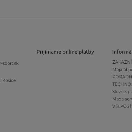
ka:
Adapt Trax™
, ktorá vás udrží na nohách aj za mokra.
Prijímame online platby
Informá
ZÁKAZNÍ
r-sport.sk
Moja obj
PORADŇ
 Košice
TECHNO
Slovník 
Mapa ser
VEĽKOSŤ