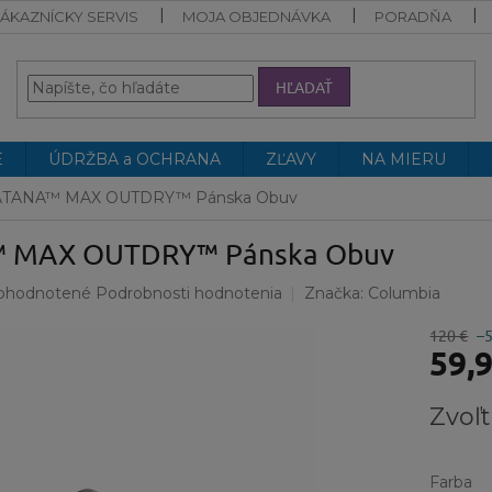
ÁKAZNÍCKY SERVIS
MOJA OBJEDNÁVKA
PORADŇA
HĽADAŤ
E
ÚDRŽBA a OCHRANA
ZĽAVY
NA MIERU
TANA™ MAX OUTDRY™ Pánska Obuv
 MAX OUTDRY™ Pánska Obuv
emerné
ohodnotené
Podrobnosti hodnotenia
Značka:
Columbia
notenie
duktu
120 €
–
59,
Jednotk
Zvoľt
cena:
ezdičiek.
Farba