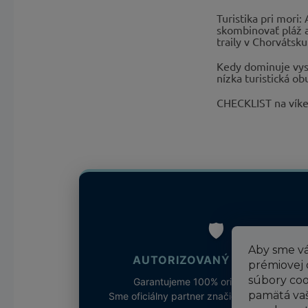
Turistika pri mori:
skombinovať pláž 
traily v Chorvátsku
Kedy dominuje vys
nízka turistická ob
CHECKLIST na vík
🛡️
Aby sme vá
AUTORIZOVANÝ PREDAJCA
prémiovej
súbory coo
Garantujeme 100% originalitu tovaru.
pamätá vaš
Sme oficiálny partner značiek Columbia a So