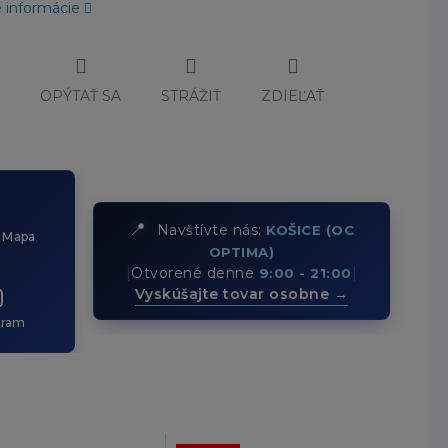
é informácie
Č
OPÝTAŤ SA
STRÁŽIŤ
ZDIEĽAŤ
📍
Navštívte nás:
KOŠICE (OC
 Mapa
OPTIMA)
|
Otvorené denne
|
9:00 - 21:00
Vyskúšajte tovar osobne →
gram