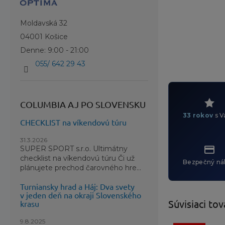
Moldavská 32
04001 Košice
Denne: 9:00 - 21:00
055/ 642 29 43
COLUMBIA AJ PO SLOVENSKU
33 rokov
s V
CHECKLIST na víkendovú túru
31.3.2026
SUPER SPORT s.r.o. Ultimátny
checklist na víkendovú túru Či už
Bezpečný ná
plánujete prechod čarovného hre...
Turniansky hrad a Háj: Dva svety
v jeden deň na okraji Slovenského
Súvisiaci tov
krasu
9.8.2025