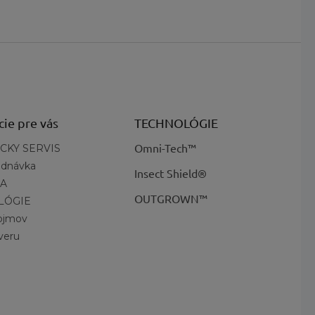
Fit System™,
Technológia
:
OutDry™,
Techlite+™
?
Základná
Čierna, Biela
farba
:
Techlite+™ pre
Medzipodrážka
:
zodpovedajúce
cie pre vás
TECHNOLÓGIE
tlmenie a stabilitu
Omni-Tech™
CKY SERVIS
OutDry™,
ednávka
Membrána
:
Nepremokavá,
Insect Shield®
A
Priedušná
OUTGROWN™
LÓGIE
AdaptTrax™ -
pojmov
priľnavá aj v
Podrážka
:
veru
mokrých
podmienkach
Stielka
:
OrthoLite™ Eco
Navic Fit System™,
Viazanie
:
Rýchlo upínací