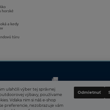
 Ako
a horské
oká a kedy
uv
endovú túru
🚚
m uľahčili výber tej správnej
RÝCHLE DORUČENIE
Odmietnuť
P
 outdoorovej výbavy, používame
Odosielame v pracovných dňoch do 24 hodín.
kies. Vďaka nim si náš e-shop
TERAZ DOPRAVA V RÁMCI SR 3,90 €. PRI NÁKUPE
e preferencie, nezobrazuje vám
rel.
NAD 200€ DOPRAVA ZADARMO!!!