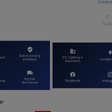
Detailn
TLA
Autorizovaný
ami
OC Optima v
predajca
Google
Košiciach
Rýchle
kup
Facebook
Insta
doručenie
ar