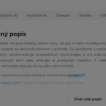
odobné (4)
Hodnotenie
Diskusia
Značka
Ost
ný popis
ystáte na prechádzku alebo túru, obujte si tieto multišpor
 vyrazte za dobrodružstvom v prírode. Sú vyrobené z ne
ktorý neobmedzuje priedušnosť. Vychutnajte si ich odpruž
otnosť, šetrí vašu energiu a poskytuje stabilitu. A vďak
nemusíte obávať, že by ste s nimi zmokli.
k: nepremokavá/priedušná membrána
Outdry™
m
Navic Fit™
, ktorý bezpečne ukotví vašu nohu
podrážka: ľahký materiál
Techlite
+™
s výnimočnou en
u pre pohodlie a stabilitu
Čítať celý popis
a: odolná a priedušná
OrthoLite™ Eco