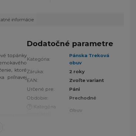
atné informácie
Dodatočné parametre
tové topánky
Pánska Treková
Kategória
:
premokavého
obuv
enie, ktoré
Záruka
:
2 roky
a priľnavej
EAN
:
Zvoľte variant
Určené pre
:
Páni
Obdobie
:
Prechodné
?
Kategória
Obuv
produktu
:
ergetickou
Na aké aktivity
:
Turistika
Adapt Trax™, Navic