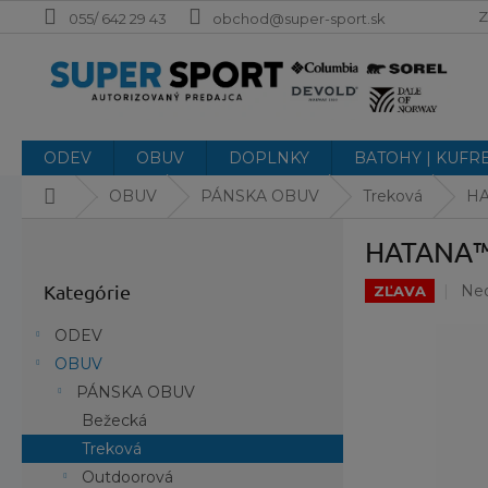
Prejsť
Z
055/ 642 29 43
obchod@super-sport.sk
na
obsah
ODEV
OBUV
DOPLNKY
BATOHY | KUFR
Domov
OBUV
PÁNSKA OBUV
Treková
HA
B
HATANA™
o
Preskočiť
č
Pri
Kategórie
Ne
kategórie
ZĽAVA
n
hod
ý
pro
ODEV
p
je
OBUV
a
0,0
PÁNSKA OBUV
z
n
5
e
Bežecká
hvi
l
Treková
Outdoorová