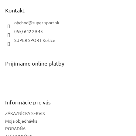
p
ä
Kontakt
t
i
obchod
@
super-sport.sk
e
055/ 642 29 43
SUPER SPORT Košice
Prijímame online platby
Informácie pre vás
ZÁKAZNÍCKY SERVIS
Moja objednávka
PORADŇA