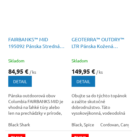
120 €
–29 %
180 €
–16 %
FAIRBANKS™ MID
GEOTERRA™ OUTDRY™
195092 Pánska Stredná
LTR Pánska Kožená
Obuv s membránou
Turistická Obuv s
membránou
Skladom
Skladom
84,95 €
149,95 €
/ ks
/ ks
DETAIL
DETAIL
Pánska outdoorová obuv
Obujte sa do týchto topánok
Columbia FAIRBANKS MID je
a zažite skutočné
vhodná na ľahké túry alebo
dobrodružstvo. Táto
len na prechádzky v prírode,
vysokovýkonná, vodeodolná
kde vám dopraje pohodlie a
a priedušná kožená turistická
ochranu....
Black Shark
obuv...
Black, Spice
Cordovan, Canyon 