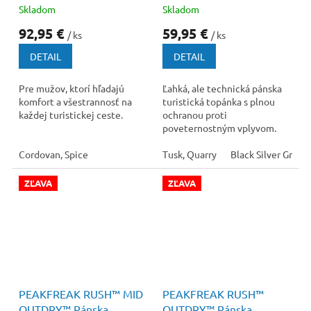
Skladom
Skladom
92,95 €
59,95 €
/ ks
/ ks
DETAIL
DETAIL
Pre mužov, ktorí hľadajú
Ľahká, ale technická pánska
komfort a všestrannosť na
turistická topánka s plnou
každej turistickej ceste.
ochranou proti
poveternostným vplyvom.
Cordovan, Spice
Tusk, Quarry
Black Silver Grey
ZĽAVA
ZĽAVA
140 €
–28 %
130 €
–23 %
PEAKFREAK RUSH™ MID
PEAKFREAK RUSH™
OUTDRY™ Pánska
OUTDRY™ Pánska