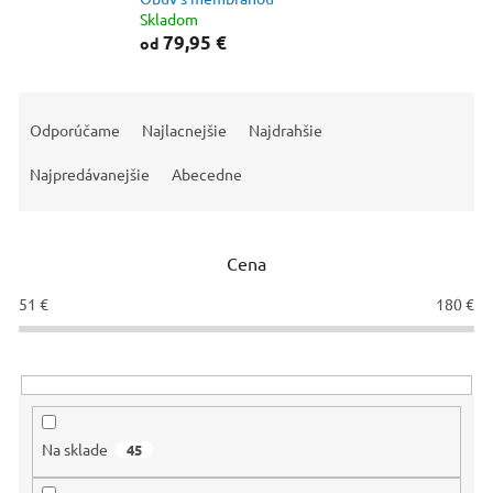
Skladom
79,95 €
od
R
a
Odporúčame
Najlacnejšie
Najdrahšie
d
e
Najpredávanejšie
Abecedne
n
i
e
Cena
p
r
51
€
180
€
o
d
u
k
t
o
Na sklade
45
v