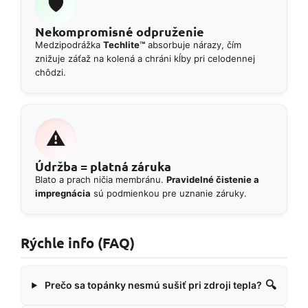
🛡️
Nekompromisné odpruženie
Medzipodrážka
Techlite™
absorbuje nárazy, čím
znižuje záťaž na kolená a chráni kĺby pri celodennej
chôdzi.
⚠️
Údržba = platná záruka
Blato a prach ničia membránu.
Pravidelné čistenie a
impregnácia
sú podmienkou pre uznanie záruky.
Rýchle info (FAQ)
🔍
Prečo sa topánky nesmú sušiť pri zdroji tepla?