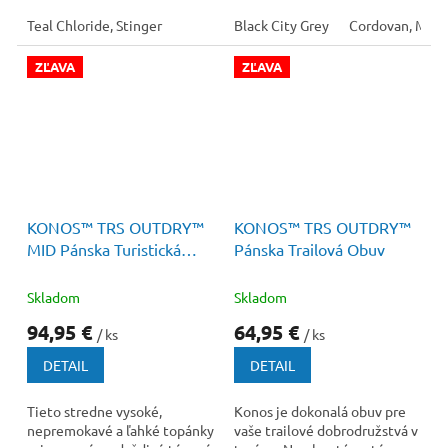
kompromisov, kde revolučný
pokročilé odpruženie,
systém Omni-Max™...
Teal Chloride, Stinger
stabilitu a trakciu na...
Black City Grey
Cordovan, Mud
ZĽAVA
ZĽAVA
130 €
–26 %
120 €
–45 %
KONOS™ TRS OUTDRY™
KONOS™ TRS OUTDRY™
MID Pánska Turistická
Pánska Trailová Obuv
Obuv
Skladom
Skladom
94,95 €
64,95 €
/ ks
/ ks
DETAIL
DETAIL
Tieto stredne vysoké,
Konos je dokonalá obuv pre
nepremokavé a ľahké topánky
vaše trailové dobrodružstvá v