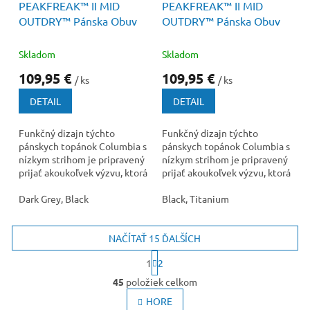
PEAKFREAK™ II MID
PEAKFREAK™ II MID
OUTDRY™ Pánska Obuv
OUTDRY™ Pánska Obuv
Skladom
Skladom
109,95 €
109,95 €
/ ks
/ ks
DETAIL
DETAIL
Funkčný dizajn týchto
Funkčný dizajn týchto
pánskych topánok Columbia s
pánskych topánok Columbia s
nízkym strihom je pripravený
nízkym strihom je pripravený
prijať akoukoľvek výzvu, ktorá
prijať akoukoľvek výzvu, ktorá
sa vám postaví do cesty.
sa vám postaví do cesty.
Dark Grey, Black
Black, Titanium
NAČÍTAŤ 15 ĎALŠÍCH
S
1
2
t
O
r
45
položiek celkom
v
á
l
HORE
n