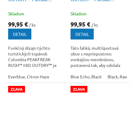
Turistická Obuv
Turistická Obuv s
Membránou
Skladom
Skladom
99,95 €
99,95 €
/ ks
/ ks
DETAIL
DETAIL
Funkčný dizajn týchto
Táto ľahká, multišportová
turistických topánok
obuv s nepriepustnou
Columbia PEAKFREAK
vonkajšou membránou,
RUSH™ MID OUTDRY™ je
postavená tak, aby odolala
pripravený prijať akúkoľvek
lejakom a náročnému terénu,
výzvu, ktorá sa vám postaví
Everblue, Citron Haze
udrží vaše nohy v suchu...
Blue Echo, Black
Black, Raw Ho
do...
ZĽAVA
ZĽAVA
140 €
–21 %
140 €
–21 %