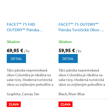
150 €
–53 %
130 €
–53 %
FACET™ 75 MID
FACET™ 75 OUTDRY™
OUTDRY™ Pánska
Pánska Turistická Obuv s
Turistická Obuv
Membránou
Skladom
Skladom
69,95 €
59,95 €
/ ks
/ ks
DETAIL
DETAIL
Táto pánska nepremokavá
Táto pánska nepremokavá
obuv Columbia je ideálna na
obuv Columbia je ideálna na
vaše túry. Moderná turistická
vaše túry. Moderná turistická
obuv so zvýšeným pohodlím a
obuv so zvýšeným pohodlím a
ochranou. ...
ochranou.
Graphite, Canvas Tan
Black, River Blue
ZĽAVA
ZĽAVA