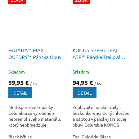
ZĽAVA
ZĽAVA
120 €
–50 %
150 €
–36 %
HATANA™ MAX
KONOS SPEED TRAIL
OUTDRY™ Pánska Obuv
ATR™ Pánska Trailová
Obuv
Skladom
Skladom
59,95 €
94,95 €
/ ks
/ ks
DETAIL
DETAIL
Multišportové topánky
Zdolávajte horské traily s
Columbia sú vyrobené z
bezkonkurenčnou rýchlosťou
nepremokavého materiálu,
a istotou v pánskej trailovej
ktorý neobmedzuje
obuvi Columbia KONOS
priedušnosť, sú odpružené s
SPEED TRAIL ATR™. Tento
vynikajúcou podrážkou.
Black White
dynamický dravec...
Teal Chloride, Blaze