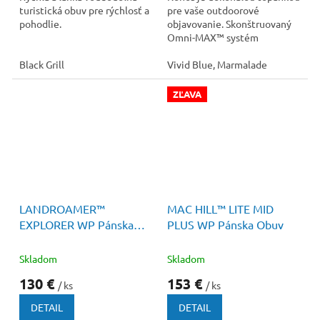
turistická obuv pre rýchlosť a
pre vaše outdoorové
pohodlie.
objavovanie. Skonštruovaný
Omni-MAX™ systém
podrážky a medzipodrážky
Black Grill
poskytuje vynikajúce
Vivid Blue, Marmalade
pohodlie...
ZĽAVA
170 €
–10 %
LANDROAMER™
MAC HILL™ LITE MID
EXPLORER WP Pánska
PLUS WP Pánska Obuv
Obuv s membránou
Skladom
Skladom
130 €
153 €
/ ks
/ ks
DETAIL
DETAIL