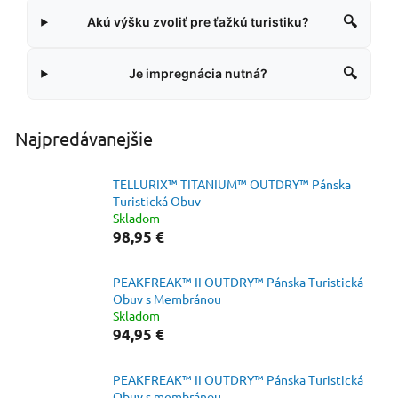
🔍
Akú výšku zvoliť pre ťažkú turistiku?
🔍
Je impregnácia nutná?
Najpredávanejšie
TELLURIX™ TITANIUM™ OUTDRY™ Pánska
Turistická Obuv
Skladom
98,95 €
PEAKFREAK™ II OUTDRY™ Pánska Turistická
Obuv s Membránou
Skladom
94,95 €
PEAKFREAK™ II OUTDRY™ Pánska Turistická
Obuv s membránou