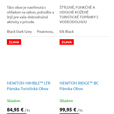
Táto obuv je navrhnutá s
ŠTÝLOVÉ, FUNKČNÉ A
ohľadom na výkon, pohodlie a
ODOLNÉ KOŽENÉ
štýl pre vaše dobrodružné
TURISTICKÉ TOPÁNKY S
aktivity v prírode.
VODEODOLNOU
KONŠTRUKCIOU,
Black Dark Grey
Peatmoss, Bright Orange
MEDZIPORÁŽKOU
Elk Black
LIVELYFOAM™ A LISOVANOU
TVAROVANOU
ZĽAVA
ZĽAVA
PODRÁŽKOU...
110 €
–22 %
110 €
–9 %
NEWTON NIMBLE™ LTR
NEWTON RIDGE™ BC
Pánska Turistická Obuv
Pánska Obuv
Skladom
Skladom
84,95 €
99,95 €
/ ks
/ ks