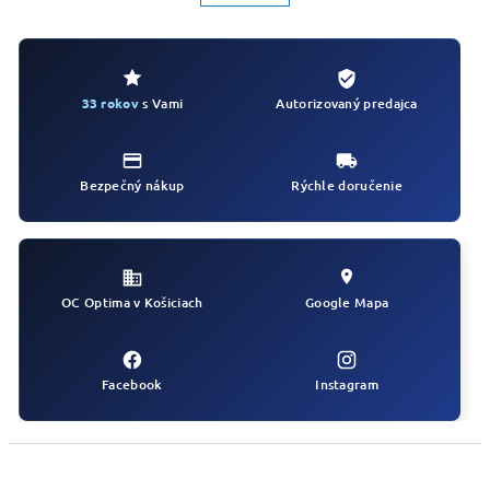
k
á
o
d
v
a
a
c
n
i
i
Autorizovaný predajca
33 rokov
s Vami
e
e
p
r
v
Bezpečný nákup
Rýchle doručenie
k
y
v
ý
p
i
OC Optima v Košiciach
Google Mapa
s
u
Facebook
Instagram
Z
á