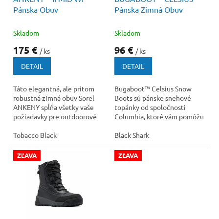
d
Pánska Obuv
Pánska Zimná Obuv
u
k
t
Skladom
Skladom
o
175 €
96 €
/ ks
/ ks
v
DETAIL
DETAIL
Táto elegantná, ale pritom
Bugaboot™ Celsius Snow
robustná zimná obuv Sorel
Boots sú pánske snehové
ANKENY spĺňa všetky vaše
topánky od spoločnosti
požiadavky pre outdoorové
Columbia, ktoré vám pomôžu
aktivity, ale aj vďaka svojmu
bojovať s nízkymi teplotami.
dizajnu...
Tobacco Black
Zvršok tohto modelu...
Black Shark
ZĽAVA
ZĽAVA