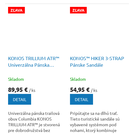
ZĽAVA
ZĽAVA
110 €
–18 %
75 €
–26 %
KONOS TRILLIUM ATR™
KONOS™ HIKER 3-STRAP
Univerzálna Pánska
Pánske Sandále
Trailová Obuv
Skladom
Skladom
89,95 €
54,95 €
/ ks
/ ks
DETAIL
DETAIL
Univerzálna pánska trailová
Pripútajte sa na dlhú trať.
obuv Columbia KONOS
Tieto turistické sandále sú
TRILLIUM ATR™ je stvorená
vybavené systémom pod
pre dobrodružstvá bez
nohami, ktorý kombinuje