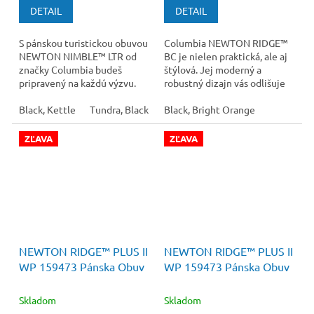
DETAIL
DETAIL
S pánskou turistickou obuvou
Columbia NEWTON RIDGE™
NEWTON NIMBLE™ LTR od
BC je nielen praktická, ale aj
značky Columbia budeš
štýlová. Jej moderný a
pripravený na každú výzvu.
robustný dizajn vás odlišuje
od davu a dodáva vám
Black, Kettle
Tundra, Black
sebavedomie pri...
Black, Bright Orange
ZĽAVA
ZĽAVA
120 €
–33 %
120 €
–12 %
NEWTON RIDGE™ PLUS II
NEWTON RIDGE™ PLUS II
WP 159473 Pánska Obuv
WP 159473 Pánska Obuv
Skladom
Skladom