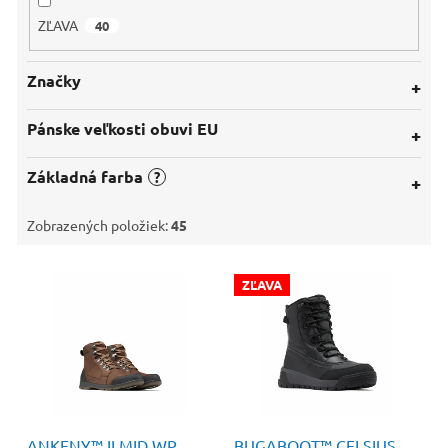
ZĽAVA
40
Značky
Pánske veľkosti obuvi EU
Základná farba
?
Zobrazených položiek:
45
V
ZĽAVA
ý
p
i
s
p
r
o
160 €
–40 %
ANKENY™ II MID WP
BUGABOOT™ CELSIUS