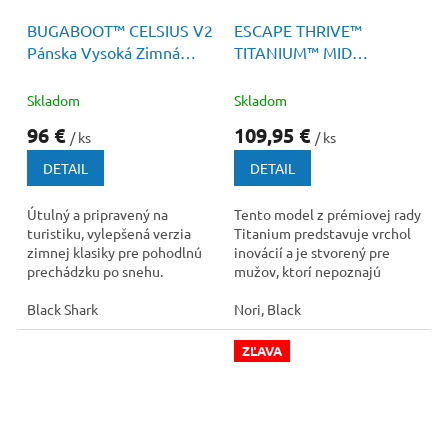
160 €
–40 %
150 €
–26 %
BUGABOOT™ CELSIUS V2
ESCAPE THRIVE™
Pánska Vysoká Zimná
TITANIUM™ MID
Obuv
OUTDRY™ Pánska
Turistická Obuv
Skladom
Skladom
96 €
109,95 €
/ ks
/ ks
DETAIL
DETAIL
Útulný a pripravený na
Tento model z prémiovej rady
turistiku, vylepšená verzia
Titanium predstavuje vrchol
zimnej klasiky pre pohodlnú
inovácií a je stvorený pre
prechádzku po snehu.
mužov, ktorí nepoznajú
kompromisy.
Black Shark
Nori, Black
ZĽAVA