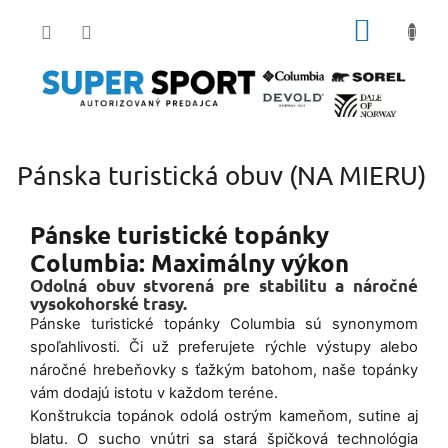
Prejsť
NÁKUP
na
obsah
KOŠÍK
Pánska turistická obuv (NA MIERU)
Pánske turistické topánky
Columbia: Maximálny výkon
Odolná obuv stvorená pre stabilitu a náročné
vysokohorské trasy.
Pánske turistické topánky Columbia sú synonymom
spoľahlivosti. Či už preferujete rýchle výstupy alebo
náročné hrebeňovky s ťažkým batohom, naše topánky
vám dodajú istotu v každom teréne.
Konštrukcia topánok odolá ostrým kameňom, sutine aj
blatu. O sucho vnútri sa stará špičková technológia