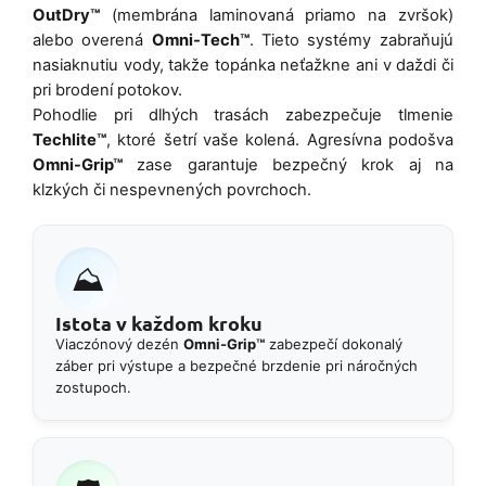
OutDry™
(membrána laminovaná priamo na zvršok)
alebo overená
Omni-Tech™
. Tieto systémy zabraňujú
nasiaknutiu vody, takže topánka neťažkne ani v daždi či
pri brodení potokov.
Pohodlie pri dlhých trasách zabezpečuje tlmenie
Techlite™
, ktoré šetrí vaše kolená. Agresívna podošva
Omni-Grip™
zase garantuje bezpečný krok aj na
klzkých či nespevnených povrchoch.
⛰️
Istota v každom kroku
Viaczónový dezén
Omni-Grip™
zabezpečí dokonalý
záber pri výstupe a bezpečné brzdenie pri náročných
zostupoch.