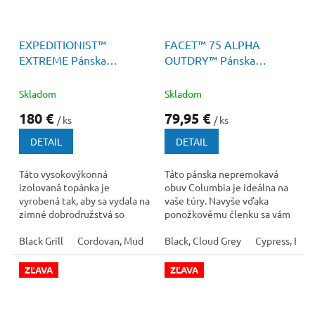
170 €
–52 %
EXPEDITIONIST™
FACET™ 75 ALPHA
EXTREME Pánska
OUTDRY™ Pánska
Turistická Zimná Obuv
Turistická Obuv
Skladom
Skladom
180 €
79,95 €
/ ks
/ ks
DETAIL
DETAIL
Táto vysokovýkonná
Táto pánska nepremokavá
izolovaná topánka je
obuv Columbia je ideálna na
vyrobená tak, aby sa vydala na
vaše túry. Navyše vďaka
zimné dobrodružstvá so
ponožkovému členku sa vám
špecializovaným trakčným
do topánky nedostane žiadna
vzorom pre sneh a ľad a...
Black Grill
Cordovan, Mud
špina z...
Black, Cloud Grey
Cypress, Blac
ZĽAVA
ZĽAVA