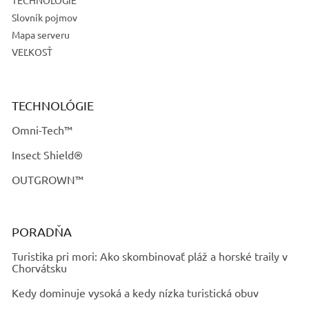
TECHNOLÓGIE
Slovník pojmov
Mapa serveru
VEĽKOSŤ
TECHNOLÓGIE
Omni-Tech™
Insect Shield®
OUTGROWN™
PORADŇA
Turistika pri mori: Ako skombinovať pláž a horské traily v
Chorvátsku
Kedy dominuje vysoká a kedy nízka turistická obuv