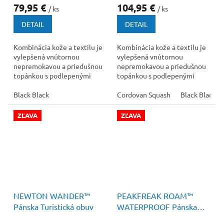
79,95 €
104,95 €
/ ks
/ ks
DETAIL
DETAIL
Kombinácia kože a textilu je
Kombinácia kože a textilu je
vylepšená vnútornou
vylepšená vnútornou
nepremokavou a priedušnou
nepremokavou a priedušnou
topánkou s podlepenými
topánkou s podlepenými
švami.
švami.
Black Black
Cordovan Squash
Black Black
ZĽAVA
ZĽAVA
120 €
–22 %
90 €
–33 %
NEWTON WANDER™
PEAKFREAK ROAM™
Pánska Turistická obuv
WATERPROOF Pánska
Turistická Obuv