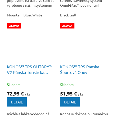
pripravené na daždivú túru sú
teréne. Navrhnutý systém
vyrobené s naším systémom
Omni-Max™ pod nohami
starajúcim sa o dokonalé
poskytuje vynikajúci komfort
pohodlie Vašich...
Mountain Blue, White
a trakciu na...
Black Grill
ZĽAVA
ZĽAVA
120 €
–39 %
100 €
–48 %
KONOS™ TRS OUTDRY™
KONOS™ TRS Pánska
V2 Pánska Turistická
Športová Obuv
Športová Obuv
Skladom
Skladom
72,95 €
51,95 €
/ ks
/ ks
DETAIL
DETAIL
Rýchla a ľahká vodeodolná
Konos je dokonalou topánkou