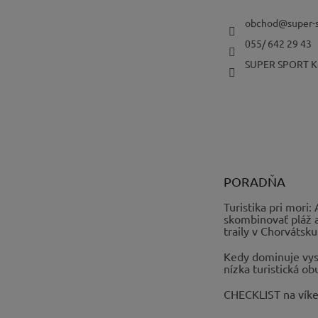
e
obchod
@
super-
055/ 642 29 43
SUPER SPORT K
PORADŇA
Turistika pri mori:
skombinovať pláž 
traily v Chorvátsku
Kedy dominuje vys
nízka turistická ob
CHECKLIST na vík