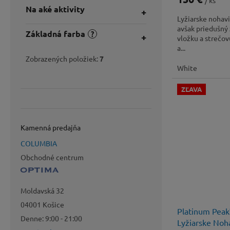
/ ks
Na aké aktivity
Lyžiarske nohav
avšak priedušný 
Základná farba
?
vložku a strečovú
a...
Zobrazených položiek:
7
White
ZĽAVA
Kamenná predajňa
COLUMBIA
Obchodné centrum
Moldavská 32
04001 Košice
Platinum Peak
Denne: 9:00 - 21:00
Lyžiarske Noh