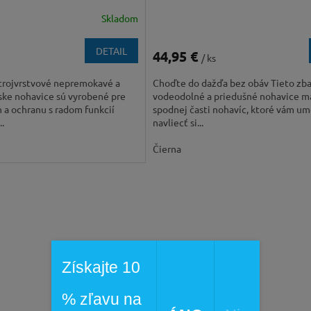
Skladom
DETAIL
44,95 €
/ ks
trojvrstvové nepremokavé a
Choďte do dažďa bez obáv Tieto zba
rske nohavice sú vyrobené pre
vodeodolné a priedušné nohavice ma
 a ochranu s radom funkcií
spodnej časti nohavíc, ktoré vám u
..
navliecť si...
Čierna
Získajte 10
% zľavu na