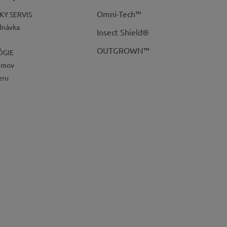
Omni-Tech™
KY SERVIS
dnávka
Insect Shield®
A
OUTGROWN™
ÓGIE
ojmov
eru