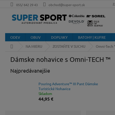
Prejsť
Z
055/ 642 29 43
obchod@super-sport.sk
na
obsah
ODEV
OBUV
DOPLNKY
BATOHY | KUFRE
Domov
NA MIERU
ZOSTAŇTE V SUCHU
Omni-Tech 
Dámske nohavice s Omni-TECH ™
Najpredávanejšie
Pouring Adventure™ III Pant Dámske
Turistické Nohavice
Skladom
44,95 €
B
R