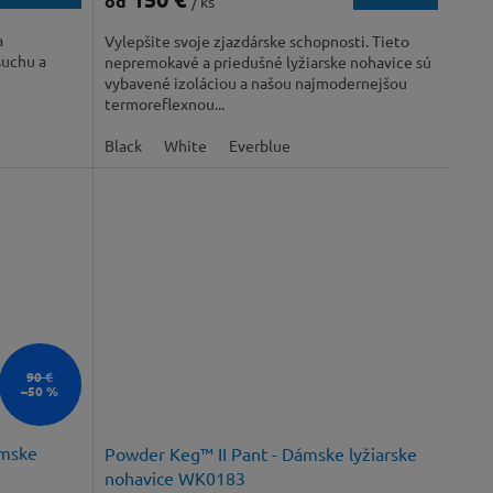
od
/ ks
a
Vylepšite svoje zjazdárske schopnosti. Tieto
uchu a
nepremokavé a priedušné lyžiarske nohavice sú
vybavené izoláciou a našou najmodernejšou
termoreflexnou...
Black
White
Everblue
90 €
–50 %
ámske
Powder Keg™ II Pant - Dámske lyžiarske
nohavice WK0183