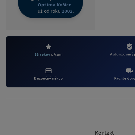
Optima Košice
už od roku
2002
.
Autorizovaný 
33 rokov
s Vami
Bezpečný nákup
Rýchle dor
Z
á
p
ä
t
Kontakt
i