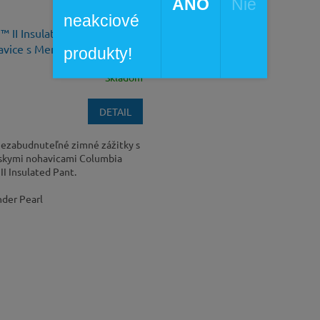
ÁNO
Nie
neakciové
™ II Insulated Pant Dámske
havice s Membránou
produkty!
Skladom
DETAIL
 nezabudnuteľné zimné zážitky s
skymi nohavicami Columbia
I Insulated Pant.
der Pearl
O
v
l
á
d
a
c