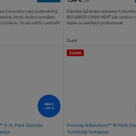
/ ks
ice Columbia majú vodeodolný,
Dámske lyžiarske nohavice Columbi
zvršok, ktorý skrýva termálnu
BUGABOO OMNI HEAT vás udržia v s
 izoláciu. Tá vás udrží v pohodlí
teple za všetkých podmienok.
Shark
ZĽAVA
300 €
–20 %
™ II 3L Pant Dámske
Pouring Adventure™ III Pant D
avice
Turistické Nohavice