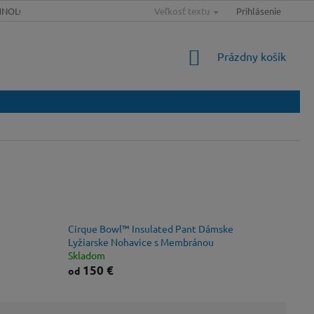
HNOLÓGIE
SLOVNÍK POJMOV
Veľkosť textu
MAPA SERVERU
Prihlásenie
VEĽKOSŤ
NÁKUPNÝ
Prázdny košík
KOŠÍK
Cirque Bowl™ Insulated Pant Dámske
Lyžiarske Nohavice s Membránou
Skladom
150 €
od