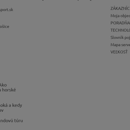
ZÁKAZNÍC
sport.sk
Moja obje
PORADŇ
ošice
TECHNOL
Slovník p
Mapa serv
VEĽKOSŤ
 Ako
a horské
oká a kedy
uv
endovú túru