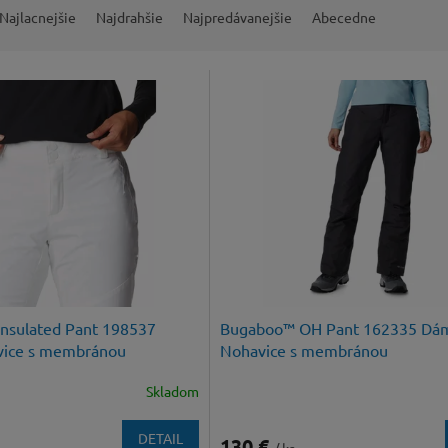
Najlacnejšie
Najdrahšie
Najpredávanejšie
Abecedne
 Insulated Pant 198537
Bugaboo™ OH Pant 162335 Dá
ice s membránou
Nohavice s membránou
Skladom
DETAIL
130 €