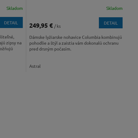
Skladom
Skladom
DETAIL
DETAIL
249,95 €
/ ks
liteľné,
Dámske lyžiarske nohavice Columbia kombinujú
jú zipsy na
pohodlie a štýl a zaistia vám dokonalú ochranu
možňujú
pred drsným počasím.
Astral