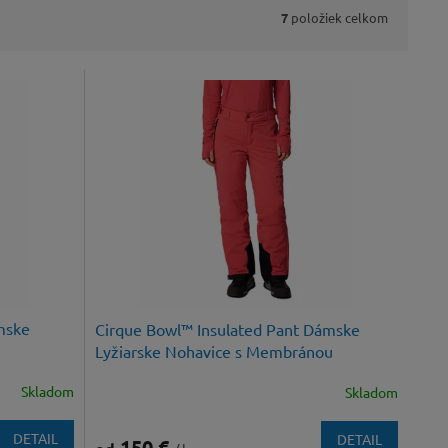
7
položiek celkom
mske
Cirque Bowl™ Insulated Pant Dámske
Lyžiarske Nohavice s Membránou
Skladom
Skladom
DETAIL
DETAIL
150 €