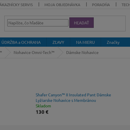
ÁKAZNÍCKY SERVIS
MOJA OBJEDNÁVKA
PORADŇA
TEC
HĽADAŤ
ÚDRŽBA a OCHRANA
ZĽAVY
NA MIERU
Značky
™
Nohavice Omni-Tech™
Dámske Nohavice
Shafer Canyon™ II Insulated Pant Dámske
Lyžiarske Nohavice s Membránou
Skladom
130 €