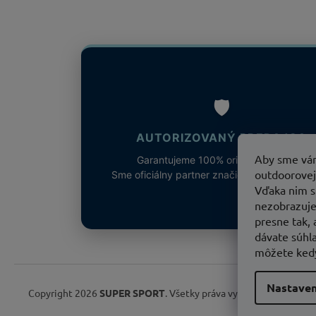
🛡️
AUTORIZOVANÝ PREDAJCA
Aby sme vám
Garantujeme 100% originalitu tovaru.
outdoorovej
Sme oficiálny partner značiek Columbia a So
Vďaka nim s
nezobrazuje
presne tak,
dávate súhla
môžete kedy
Nastaven
Copyright 2026
SUPER SPORT
. Všetky práva vyhradené.
Upraviť 