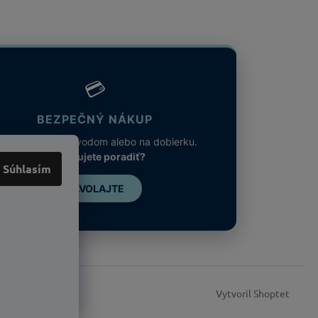
💳
BEZPEČNÝ NÁKUP
latba kartou, prevodom alebo na dobierku.
Potrebujete poradiť?
Súhlasím
ZAVOLAJTE
Vytvoril Shoptet