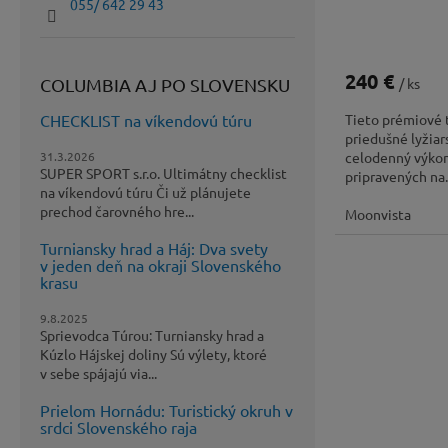
055/ 642 29 43
240 €
COLUMBIA AJ PO SLOVENSKU
/ ks
CHECKLIST na víkendovú túru
Tieto prémiové 
priedušné lyžia
31.3.2026
celodenný výkon
SUPER SPORT s.r.o. Ultimátny checklist
pripravených na.
na víkendovú túru Či už plánujete
prechod čarovného hre...
Moonvista
Turniansky hrad a Háj: Dva svety
v jeden deň na okraji Slovenského
krasu
9.8.2025
Sprievodca Túrou: Turniansky hrad a
Kúzlo Hájskej doliny Sú výlety, ktoré
v sebe spájajú via...
Prielom Hornádu: Turistický okruh v
srdci Slovenského raja