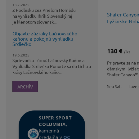
13.7.2025
Z Podlesku cez Prielom Hornádu
Shafer Canyon
na vyhliadku Ihrík Slovenský raj
Lyžiarske No
je klenotom slovensk...
Objavte zázraky Lačnovského
kaňonu a pokojnú vyhliadku
Srdiečko
130 €
/ ks
19.5.2025
Sprievodca Túrou: Lačnovský Kaňon a
Pripravte sa na
Vyhliadka Srdiečko Ponorte sa do ticha a
dámskymi lyžiar
krásy Lačnovského kaňo...
Shafer Canyon™ I
Sea Salt
Laven
ARCHÍV
SUPER SPORT
COLUMBIA
,
kamenná
predajňa v
OC