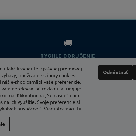
🚚
RÝCHLE DORUČENIE
P
Odosielame v pracovných dňoch do 24 hodín.
 uľahčili výber tej správnej prémiovej
Odmietnuť
TERAZ DOPRAVA V RÁMCI SR 3,90 €. PRI NÁKUPE
 výbavy, používame súbory cookies.
rel.
NAD 200€ DOPRAVA ZADARMO!!!
i náš e-shop pamätá vaše preferencie,
 vám nerelevantnú reklamu a funguje
 ako má. Kliknutím na „Súhlasím“ nám
s na ich využitie. Svoje preferencie si
koľvek prispôsobiť. Viac informácií
tu
.
ie
nastavenie cookies