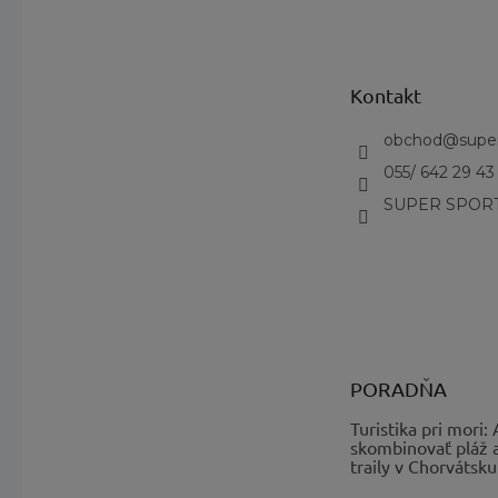
á
p
ä
t
Kontakt
i
e
obchod
@
supe
055/ 642 29 43
SUPER SPORT
PORADŇA
Turistika pri mori:
skombinovať pláž 
traily v Chorvátsku