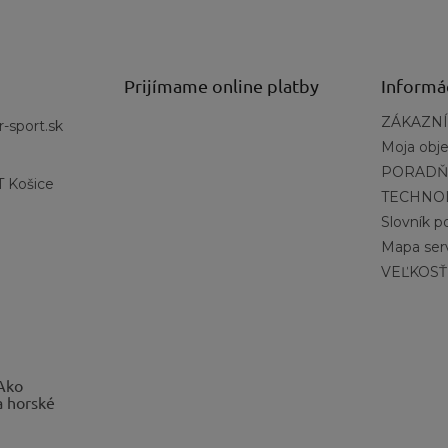
Prijímame online platby
Informá
ZÁKAZNÍ
r-sport.sk
Moja obj
PORADŇ
 Košice
TECHNO
Slovník 
Mapa ser
VEĽKOSŤ
 Ako
a horské