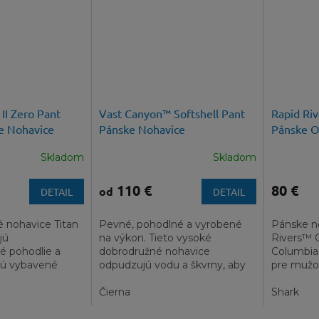
II Zero Pant
Vast Canyon™ Softshell Pant
Rapid Ri
e Nohavice
Pánske Nohavice
Pánske O
Skladom
Skladom
110 €
80 €
od
DETAIL
DETAIL
é nohavice Titan
Pevné, pohodlné a vyrobené
Pánske n
jú
na výkon. Tieto vysoké
Rivers™ 
é pohodlie a
dobrodružné nohavice
Columbia
 sú vybavené
odpudzujú vodu a škvrny, aby
pre mužov
mi
vás udržali v suchu aj v drsných
pohodlné 
, ktoré posunú
podmienkach....
Čierna
pre svoje..
Shark