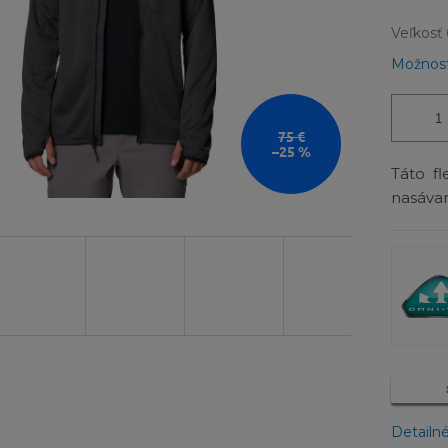
Veľkosť
Možnost
75 €
–25 %
Táto fl
nasávan
Detailn