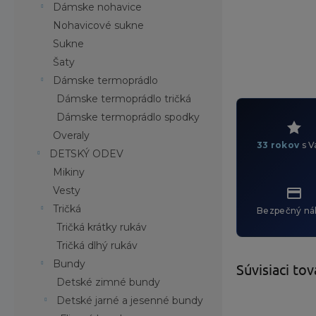
Dámske nohavice
Nohavicové sukne
Sukne
Šaty
Dámske termoprádlo
Dámske termoprádlo tričká
Dámske termoprádlo spodky
Overaly
33 rokov
s V
DETSKÝ ODEV
Mikiny
Vesty
Tričká
Bezpečný ná
Tričká krátky rukáv
Tričká dlhý rukáv
Bundy
Súvisiaci tov
Detské zimné bundy
Detské jarné a jesenné bundy