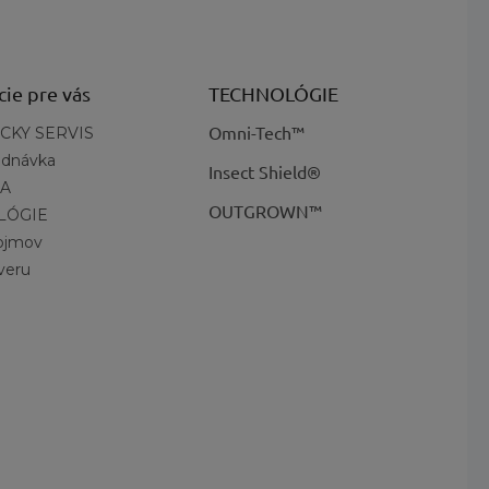
cie pre vás
TECHNOLÓGIE
Omni-Tech™
CKY SERVIS
ednávka
Insect Shield®
A
OUTGROWN™
LÓGIE
pojmov
veru