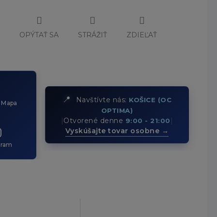
Č
OPÝTAŤ SA
STRÁŽIŤ
ZDIEĽAŤ
📍
Navštívte nás:
KOŠICE (OC
 Mapa
OPTIMA)
|
Otvorené denne
|
9:00 - 21:00
Vyskúšajte tovar osobne →
gram