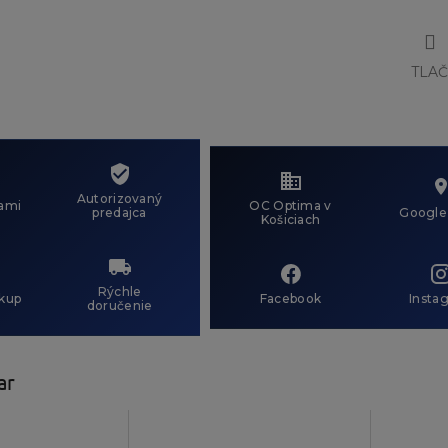
TLA
Autorizovaný
ami
OC Optima v
predajca
Google
Košiciach
Rýchle
kup
Facebook
Insta
doručenie
ar