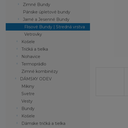
Zimné Bundy
Pánske úpletové bundy
Jarné a Jesenné Bundy
Flisové Bundy | Stredná vrstva
Vetrovky
Košele
Tričká a tielka
Nohavice
Termoprádlo
Zimné kombinézy
DÁMSKY ODEV
Mikiny
Svetre
Vesty
Bundy
Košele
Dámske tričká a tielka