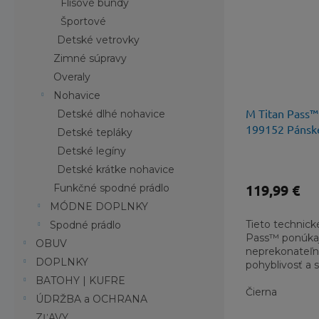
Flisové bundy
Športové
Detské vetrovky
Zimné súpravy
Overaly
Nohavice
M Titan Pass™ 
Detské dlhé nohavice
199152 Pánsk
Detské tepláky
Detské legíny
Detské krátke nohavice
119,99 €
Funkčné spodné prádlo
MÓDNE DOPLNKY
Tieto technick
Spodné prádlo
Pass™ ponúka
OBUV
neprekonateľn
DOPLNKY
pohyblivosť a
najmodernejší
BATOHY | KUFRE
technológiami
Čierna
ÚDRŽBA a OCHRANA
váš...
ZĽAVY