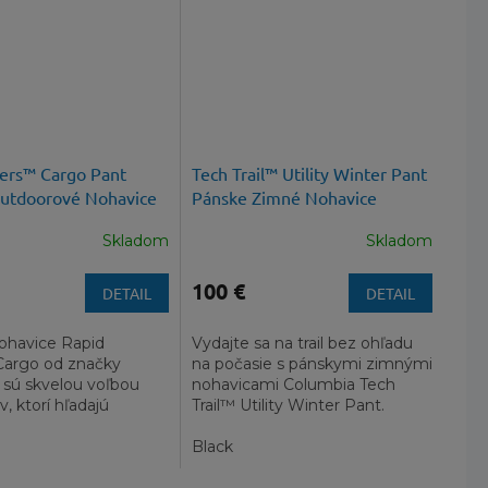
vers™ Cargo Pant
Tech Trail™ Utility Winter Pant
utdoorové Nohavice
Pánske Zimné Nohavice
Skladom
Skladom
100 €
DETAIL
DETAIL
ohavice Rapid
Vydajte sa na trail bez ohľadu
Cargo od značky
na počasie s pánskymi zimnými
 sú skvelou voľbou
nohavicami Columbia Tech
, ktorí hľadajú
Trail™ Utility Winter Pant.
a praktické nohavice
.
Black