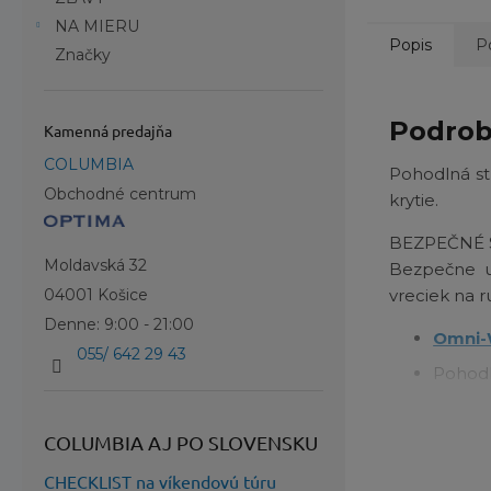
NA MIERU
Popis
P
Značky
Podrob
Kamenná predajňa
COLUMBIA
Pohodlná st
Obchodné centrum
krytie.
BEZPEČNÉ 
Moldavská 32
Bezpečne u
vreciek na r
04001 Košice
Denne: 9:00 - 21:00
Omni-
055/ 642 29 43
Pohodl
Vrecko
COLUMBIA AJ PO SLOVENSKU
Vrecká
Palcov
CHECKLIST na víkendovú túru