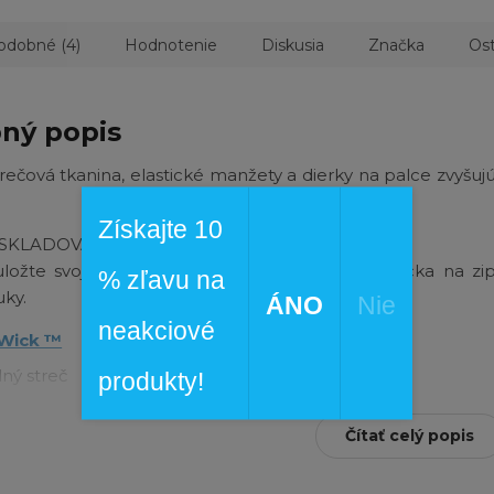
odobné (4)
Hodnotenie
Diskusia
Značka
Ost
ný popis
rečová tkanina, elastické manžety a dierky na palce zvyšuj
Získajte 10
SKLADOVANIE
ložte svoje nevyhnutné veci do hrudného vrecka na zi
% zľavu na
uky.
ÁNO
Nie
neakciové
Wick ™
ný streč
produkty!
 na hrudi na zips
Čítať celý popis
 do ruky na zips
é diery