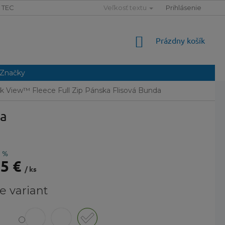
TECHNOLÓGIE
SLOVNÍK POJMOV
Veľkosť textu
MAPA SERVERU
Prihlásenie
NÁKUPNÝ
Prázdny košík
KOŠÍK
Značky
k View™ Fleece Full Zip Pánska Flisová Bunda
da
5 %
25 €
/ ks
ová
e variant