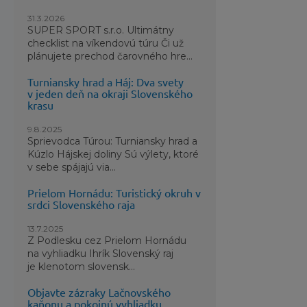
Elasti
31.3.2026
SUPER SPORT s.r.o. Ultimátny
Chráni
checklist na víkendovú túru Či už
plánujete prechod čarovného hre...
Búrkov
Stredov
Turniansky hrad a Háj: Dva svety
v jeden deň na okraji Slovenského
Použitie
krasu
9.8.2025
Sprievodca Túrou: Turniansky hrad a
Kúzlo Hájskej doliny Sú výlety, ktoré
v sebe spájajú via...
Prielom Hornádu: Turistický okruh v
srdci Slovenského raja
13.7.2025
Z Podlesku cez Prielom Hornádu
na vyhliadku Ihrík Slovenský raj
je klenotom slovensk...
Objavte zázraky Lačnovského
kaňonu a pokojnú vyhliadku