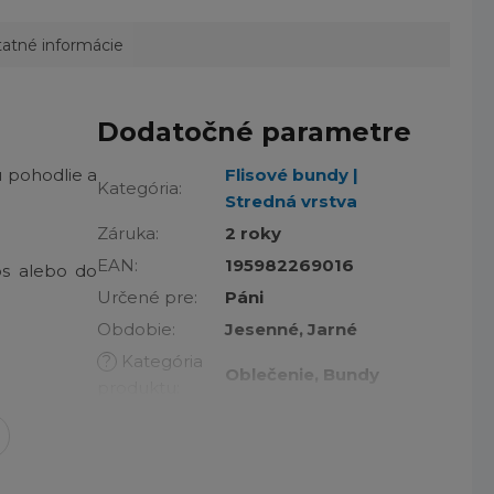
atné informácie
Dodatočné parametre
ú pohodlie a
Flisové bundy |
Kategória
:
Stredná vrstva
Záruka
:
2 roky
EAN
:
195982269016
ps alebo do
Určené pre
:
Páni
Obdobie
:
Jesenné, Jarné
?
Kategória
Oblečenie, Bundy
produktu
:
Na aké
Turistika
aktivity
:
Fleecové, Na zips,