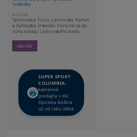
Srdiečko
19.5.2025
Sprievodca Túrou: Lačnovský Kaňon
a Vyhliadka Srdiečko Ponorte sa do
ticha a krásy Lačnovského kaňo...
ARCHÍV
SUPER SPORT
COLUMBIA
,
kamenná
predajňa v
OC
Optima Košice
už od roku
2002
.
Z