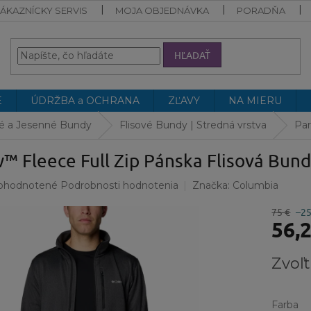
ÁKAZNÍCKY SERVIS
MOJA OBJEDNÁVKA
PORADŇA
HĽADAŤ
E
ÚDRŽBA a OCHRANA
ZĽAVY
NA MIERU
né a Jesenné Bundy
Flisové Bundy | Stredná vrstva
Par
™ Fleece Full Zip Pánska Flisová Bun
emerné
ohodnotené
Podrobnosti hodnotenia
Značka:
Columbia
notenie
duktu
75 €
–2
56,
Jednotk
Zvoľt
cena:
ezdičiek.
Farba