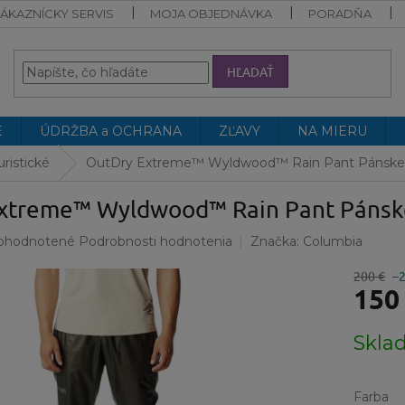
ÁKAZNÍCKY SERVIS
MOJA OBJEDNÁVKA
PORADŇA
HĽADAŤ
E
ÚDRŽBA a OCHRANA
ZĽAVY
NA MIERU
uristické
OutDry Extreme™ Wyldwood™ Rain Pant Pánske
xtreme™ Wyldwood™ Rain Pant Pánsk
emerné
ohodnotené
Podrobnosti hodnotenia
Značka:
Columbia
notenie
duktu
200 €
–
150
Jednotk
Skla
cena:
ezdičiek.
Farba