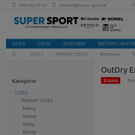
Prejsť
Z
055/ 642 29 43
obchod@super-sport.sk
na
obsah
ODEV
OBUV
DOPLNKY
BATOHY | KUFR
Domov
ODEV
PÁNSKY ODEV
Nohavice
T
B
OutDry E
o
Preskočiť
č
Pri
Kategórie
Ne
kategórie
ZĽAVA
n
hod
ý
pro
ODEV
p
je
PÁNSKY ODEV
a
0,0
Mikiny
z
n
5
e
Svetre
hvi
l
Vesty
Bundy