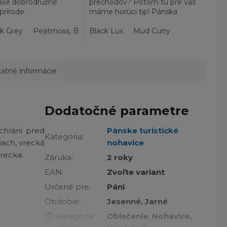
vaše dobrodružné
prechodov? Potom tu pre vás
 prírode.
máme horúci tip! Pánska
topánka Columbia
rk Grey
Peatmoss, Bright Orange
Terrebonne™ ponúka...
Black Lux
Mud Curry
atné informácie
Dodatočné parametre
chráni pred
Pánske turistické
Kategória
:
iach, vrecká
nohavice
vrecka.
Záruka
:
2 roky
EAN
:
Zvoľte variant
Určené pre
:
Páni
Obdobie
:
Jesenné, Jarné
?
Kategória
Oblečenie, Nohavice,