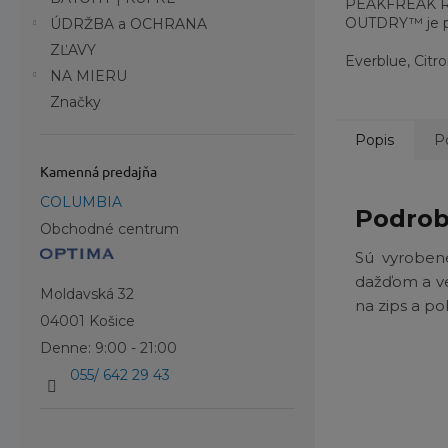
PEAKFREAK 
OUTDRY™ je pr
ÚDRŽBA a OCHRANA
akúkoľvek výzv
ZĽAVY
postaví do...
Everblue, Citr
NA MIERU
Značky
Popis
P
Kamenná predajňa
COLUMBIA
Podrob
Obchodné centrum
Sú vyroben
dažďom a ve
Moldavská 32
na zips a po
04001 Košice
Denne: 9:00 - 21:00
055/ 642 29 43