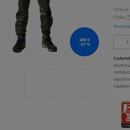
Veľkosť
Dĺžka
?
Možnost
200 €
–25 %
Colum
skvelou
nohav
navrh
nadšenc