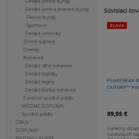
Detské zimné bundy
Súvisiaci tov
Detské jarné a jesenné bundy
Flisové bundy
Športové
ZĽAVA
Detské vetrovky
Zimné súpravy
Overaly
Nohavice
Detské dlhé nohavice
Detské tepláky
PEAKFREAK 
Detské legíny
OUTDRY™ Páns
Detské krátke nohavice
Obuv
Funkčné spodné prádlo
MÓDNE DOPLNKY
99,95 €
Spodné prádlo
OBUV
Funkčný dizajn
DOPLNKY
turistických t
BATOHY | KUFRE