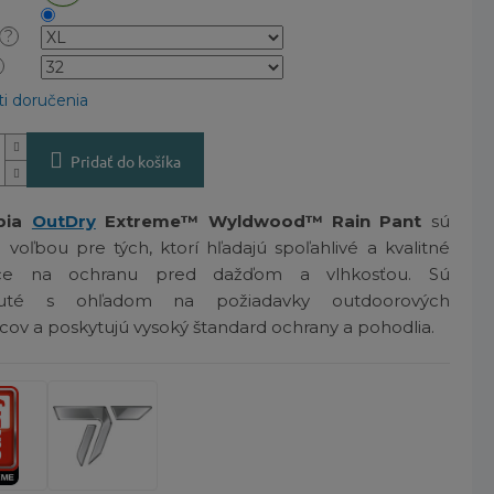
?
i doručenia
Pridať do košíka
bia
OutDry
Extreme™ Wyldwood™ Rain Pant
sú
 voľbou pre tých, ktorí hľadajú spoľahlivé a kvalitné
ice na ochranu pred dažďom a vlhkosťou. Sú
nuté s ohľadom na požiadavky outdoorových
ov a poskytujú vysoký štandard ochrany a pohodlia.