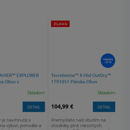
ZĽAVA
139,99 €
–25 %
AMER™ EXPLORER
Terrebonne™ II Mid OutDry™
a Obuv s
1791051 Pánska Obuv
nou
Skladom
Skladom
104,99 €
DETAIL
DETAIL
 je navrhnutá s
Premýšľate nad obutím na
na výkon, pohodlie a
chodníky plné náročných