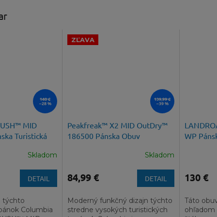
ar
ZĽAVA
140 €
139,99 €
–28 %
–39 %
RUSH™ MID
Peakfreak™ X2 MID OutDry™
LANDRO
ka Turistická
186500 Pánska Obuv
WP Pánsk
membrá
Skladom
Skladom
84,99 €
130 €
DETAIL
DETAIL
 týchto
Moderný funkčný dizajn týchto
Táto obuv
opánok Columbia
stredne vysokých turistických
ohľadom 