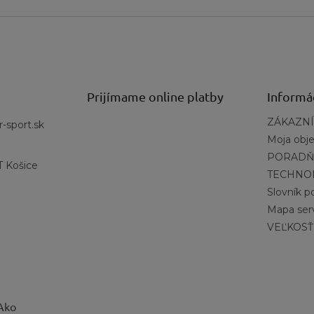
Prijímame online platby
Informá
ZÁKAZNÍ
r-sport.sk
Moja obj
PORADŇ
 Košice
TECHNO
Slovník 
Mapa ser
VEĽKOSŤ
 Ako