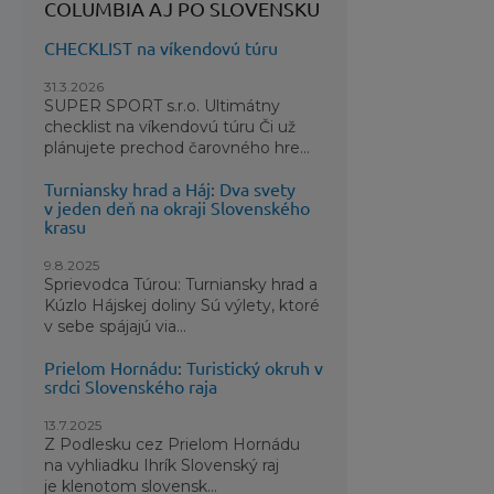
COLUMBIA AJ PO SLOVENSKU
CHECKLIST na víkendovú túru
31.3.2026
SUPER SPORT s.r.o. Ultimátny
checklist na víkendovú túru Či už
plánujete prechod čarovného hre...
Turniansky hrad a Háj: Dva svety
v jeden deň na okraji Slovenského
krasu
9.8.2025
Sprievodca Túrou: Turniansky hrad a
Kúzlo Hájskej doliny Sú výlety, ktoré
v sebe spájajú via...
Prielom Hornádu: Turistický okruh v
srdci Slovenského raja
13.7.2025
Z Podlesku cez Prielom Hornádu
na vyhliadku Ihrík Slovenský raj
je klenotom slovensk...