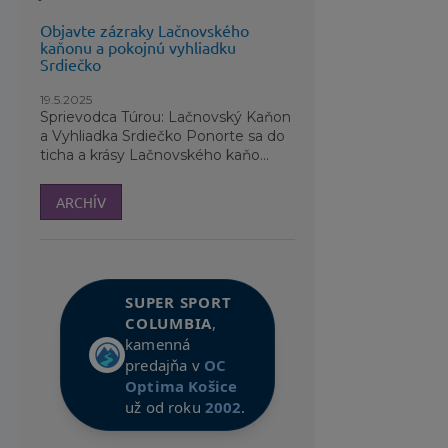
Objavte zázraky Lačnovského
kaňonu a pokojnú vyhliadku
Srdiečko
19.5.2025
Sprievodca Túrou: Lačnovský Kaňon
a Vyhliadka Srdiečko Ponorte sa do
ticha a krásy Lačnovského kaňo...
ARCHÍV
SUPER SPORT
COLUMBIA
,
kamenná
predajňa v
OC
Optima Košice
už od roku
2002
.