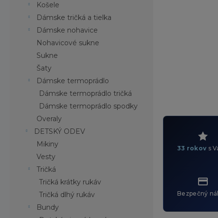
Košele
Dámske tričká a tielka
Dámske nohavice
Nohavicové sukne
Sukne
Šaty
Dámske termoprádlo
Dámske termoprádlo tričká
Dámske termoprádlo spodky
Overaly
DETSKÝ ODEV
Mikiny
33 rokov
s V
Vesty
Tričká
Tričká krátky rukáv
Bezpečný ná
Tričká dlhý rukáv
Bundy