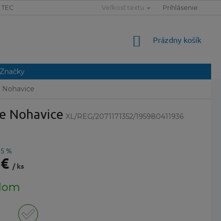
TECHNOLÓGIE
SLOVNÍK POJMOV
Veľkosť textu
MAPA SERVERU
Prihlásenie
NÁKUPNÝ
Prázdny košík
KOŠÍK
Značky
 Nohavice
e Nohavice
XL/REG/2071171352/195980411936
25 %
 €
/ ks
ová
dom