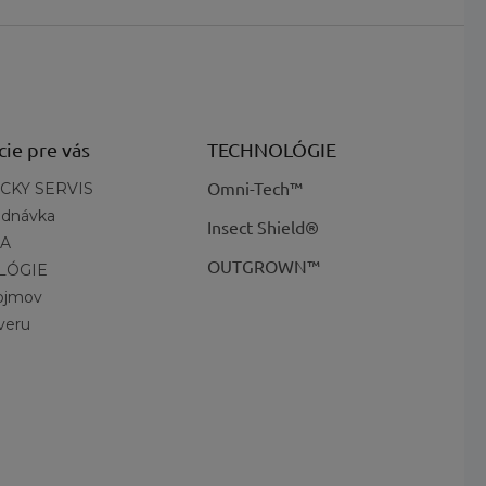
cie pre vás
TECHNOLÓGIE
Omni-Tech™
CKY SERVIS
ednávka
Insect Shield®
A
OUTGROWN™
LÓGIE
pojmov
veru