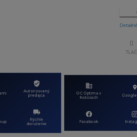
Detailn
TLA
Autorizovaný
ami
OC Optima v
predajca
Google
Košiciach
Rýchle
kup
Facebook
Insta
doručenie