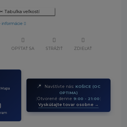
Tabuľka veľkostí
é informácie
Č
OPÝTAŤ SA
STRÁŽIŤ
ZDIEĽAŤ
📍
Navštívte nás:
KOŠICE (OC
 Mapa
OPTIMA)
|
Otvorené denne
|
9:00 - 21:00
Vyskúšajte tovar osobne →
gram