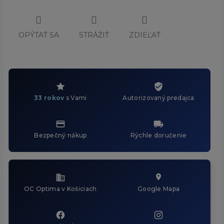
OPÝTAŤ SA
STRÁŽIŤ
ZDIEĽAŤ
33 rokov
s Vami
Autorizovaný predajca
Bezpečný nákup
Rýchle doručenie
OC Optima v Košiciach
Google Mapa