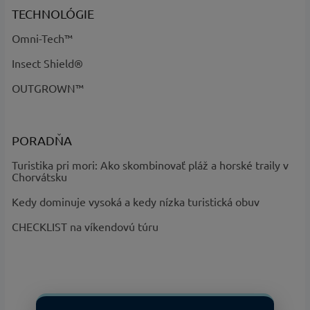
a kód
:
kód 616
TECHNOLÓGIE
Omni-Tech™
Insect Shield®
OUTGROWN™
PORADŇA
Turistika pri mori: Ako skombinovať pláž a horské traily v
Chorvátsku
Kedy dominuje vysoká a kedy nízka turistická obuv
CHECKLIST na víkendovú túru