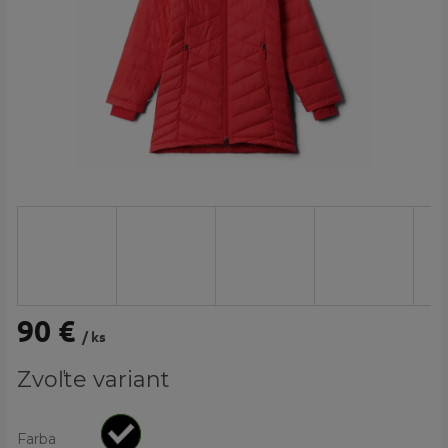
90 €
/ ks
Jednotková
Zvoľte variant
cena:
Farba