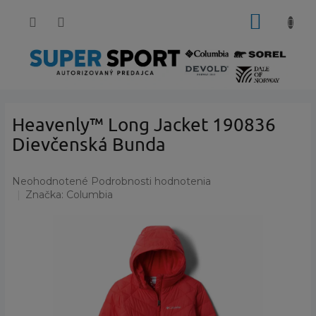
Prejsť
NÁKUP
na
obsah
KOŠÍK
Heavenly™ Long Jacket 190836
Dievčenská Bunda
Priemerné
Neohodnotené
Podrobnosti hodnotenia
hodnotenie
Značka:
Columbia
produktu
je
0,0
z
5
hviezdičiek.