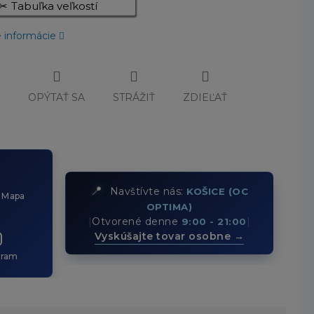
Tabuľka veľkostí
é informácie
Č
OPÝTAŤ SA
STRÁŽIŤ
ZDIEĽAŤ
📍
Navštívte nás:
KOŠICE (OC
 Mapa
OPTIMA)
|
Otvorené denne
|
9:00 - 21:00
Vyskúšajte tovar osobne →
gram