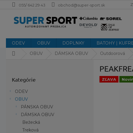
Prejsť
Z
055/ 642 29 43
obchod@super-sport.sk
na
obsah
ODEV
OBUV
DOPLNKY
BATOHY | KUFR
Domov
OBUV
DÁMSKA OBUV
Outdoorová
B
PEAKFRE
o
Preskočiť
č
Kategórie
kategórie
ZĽAVA
Novi
n
ý
ODEV
p
OBUV
a
PÁNSKA OBUV
n
e
DÁMSKA OBUV
l
Bežecká
Treková