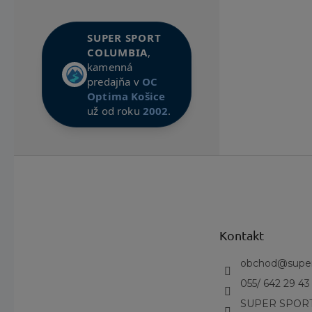
stabilitu. 
každom krok
SUPER SPORT
potokom.
COLUMBIA
,
kamenná
predajňa v
OC
Kľúčové
Optima Košice
už od roku
2002
.
Podrá
poskytu
Univer
Z
vode, 
á
p
Anato
ä
chodid
t
Nastav
Kontakt
i
umožňu
e
obchod
@
supe
Ľahká 
055/ 642 29 43
počas 
SUPER SPORT
Rýchlo