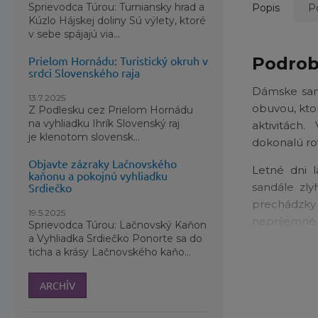
Sprievodca Túrou: Turniansky hrad a
Popis
P
Kúzlo Hájskej doliny Sú výlety, ktoré
v sebe spájajú via...
Podrob
Prielom Hornádu: Turistický okruh v
srdci Slovenského raja
Dámske sa
13.7.2025
obuvou, ktor
Z Podlesku cez Prielom Hornádu
na vyhliadku Ihrík Slovenský raj
aktivitách
je klenotom slovensk...
dokonalú ro
Objavte zázraky Lačnovského
Letné dni 
kaňonu a pokojnú vyhliadku
sandále zl
Srdiečko
prechádzky
19.5.2025
nepríjemné
Sprievodca Túrou: Lačnovský Kaňon
akéhokoľve
a Vyhliadka Srdiečko Ponorte sa do
ticha a krásy Lačnovského kaňo...
ROAM™, ktor
Tieto sand
ARCHÍV
outdoorovej
umožňuje do