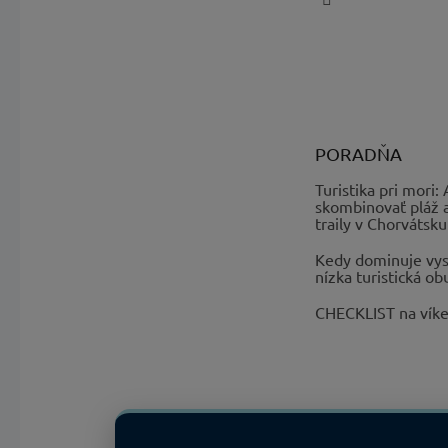
namoče
Ako sa 
Rady od naš
funkčnosť 
PORADŇA
prostredí, 
používaniu 
Turistika pri mori:
skombinovať pláž 
izbovej tep
traily v Chorvátsku
alebo priam
remienkov.
Kedy dominuje vys
nízka turistická ob
Často 
CHECKLIST na vík
Ako sedia t
Značka Colu
veľkosť, kt
remienky 
prispôsoben