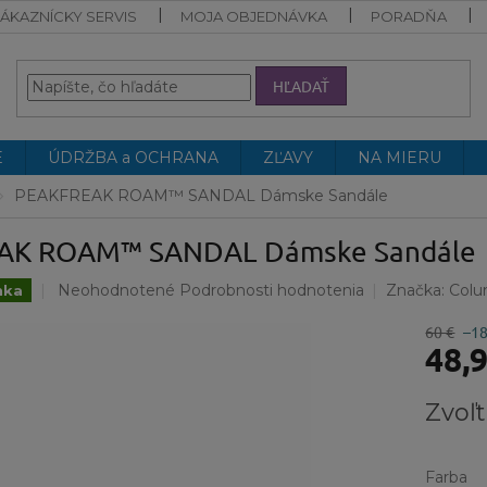
ÁKAZNÍCKY SERVIS
MOJA OBJEDNÁVKA
PORADŇA
HĽADAŤ
E
ÚDRŽBA a OCHRANA
ZĽAVY
NA MIERU
PEAKFREAK ROAM™ SANDAL Dámske Sandále
AK ROAM™ SANDAL Dámske Sandále
Priemerné
Neohodnotené
Podrobnosti hodnotenia
Značka:
Colu
nka
hodnotenie
produktu
60 €
–1
48,
je
0,0
z
Jednotk
Zvoľt
5
cena:
hviezdičiek.
Farba