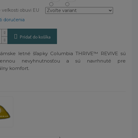
veľkosti obuvi EU
i doručenia
Pridať do košíka
dámske letné šľapky Columbia THRIVE™ REVIVE sú
dennou nevyhnutnosťou a sú navrhnuté pre
lny komfort.