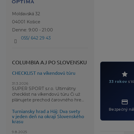
Moldavská 32
04001 Košice
Denne: 9:00 - 21:00
055/ 642 29 43
COLUMBIA AJ PO SLOVENSKU
CHECKLIST na víkendovú túru
33 rokov
s V
31.3.2026
SUPER SPORT s.r.o. Ultimátny
checklist na víkendovú túru Či už
plánujete prechod čarovného hre...
Bezpečný ná
Turniansky hrad a Háj: Dva svety
v jeden deň na okraji Slovenského
krasu
9.8.2025