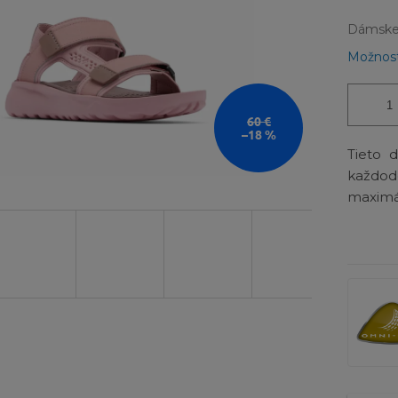
Dámske 
Možnost
60 €
–18 %
Tieto 
každo
maximá