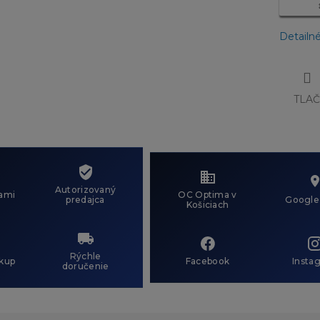
Detailn
TLA
Autorizovaný
ami
OC Optima v
predajca
Google
Košiciach
Rýchle
kup
Facebook
Insta
doručenie