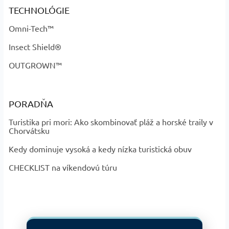
TECHNOLÓGIE
Omni-Tech™
Insect Shield®
OUTGROWN™
PORADŇA
Turistika pri mori: Ako skombinovať pláž a horské traily v
Chorvátsku
Kedy dominuje vysoká a kedy nízka turistická obuv
CHECKLIST na víkendovú túru