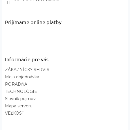
vlastnosti
:
Rýchloschnúce
Technológia
:
Omni-Wick™
?
Základná
Čierna
Prijímame online platby
farba
:
Sub Brand
:
Core
Názov farby a
Black, Hike On - kód 015, White,
kód
:
Hike On - kód 102
Informácie pre vás
ZÁKAZNÍCKY SERVIS
Moja objednávka
PORADŇA
TECHNOLÓGIE
Slovník pojmov
Mapa serveru
VEĽKOSŤ