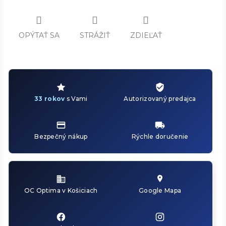
OPÝTAŤ SA
STRÁŽIŤ
ZDIEĽAŤ
33 rokov
s Vami
Autorizovaný predajca
Bezpečný nákup
Rýchle doručenie
OC Optima v Košiciach
Google Mapa