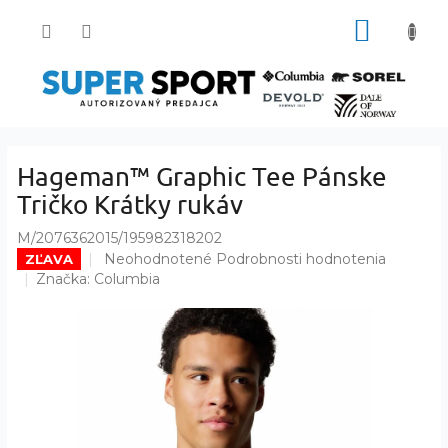
Prejsť
NÁKUP
na
obsah
KOŠÍK
Hageman™ Graphic Tee Pánske
Tričko Krátky rukáv
M/2076362015/195982318202
Priemerné
Neohodnotené
Podrobnosti hodnotenia
ZĽAVA
hodnotenie
Značka:
Columbia
produktu
je
0,0
z
5
hviezdičiek.