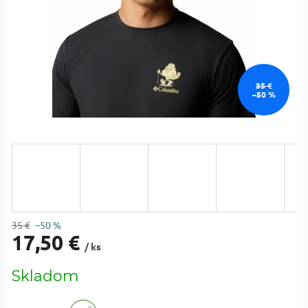
35 €
–50 %
35 €
–50 %
17,50 €
/ ks
Jednotková
Skladom
cena: