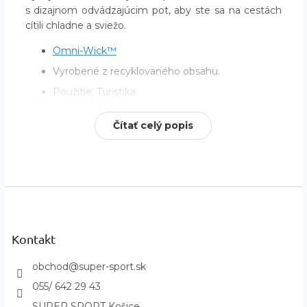
s dizajnom odvádzajúcim pot, aby ste sa na cestách
cítili chladne a sviežo.
Omni-Wick™
Vyrobené z recyklovaného obsahu.
Použitie: Turistika
Dodatočné parametre
Čítať celý popis
Kategória
:
Pánske Tričká krátky rukáv
Záruka
:
2 roky
EAN
:
195982318202
Z
Určené pre
:
Páni
á
p
Obdobie
:
Letné
ä
Kontakt
?
Kategória
Oblečenie, Tričká
t
produktu
:
i
obchod
@
super-sport.sk
Na aké aktivity
:
Outdoor
e
055/ 642 29 43
Požadované
S potlačou, Krátky rukáv,
SUPER SPORT Košice