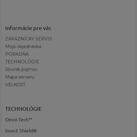
Obdobie
:
Zimné
?
Kategória
Obuv
produktu
:
Informácie pre vás
Vysoký profil, Zapínanie suchý zips,
Požadované
ZÁKAZNÍCKY SERVIS
Sťahovateľný horný lem,
vlastnosti
:
Moja objednávka
Vodoodolné
PORADŇA
?
Základná
Ružová
TECHNOLÓGIE
farba
:
Slovník pojmov
Profil
:
Vysoký
Mapa serveru
Názov farby
Deep Blush, Tropic Pink - kód 684
VEĽKOSŤ
a kód
:
Výška obuvi
:
vysoké
TECHNOLÓGIE
Omni-Tech™
Insect Shield®