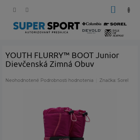
Prejsť
NÁKUP
na
obsah
KOŠÍK
YOUTH FLURRY™ BOOT Junior
Dievčenská Zimná Obuv
Priemerné
Neohodnotené
Podrobnosti hodnotenia
Značka:
Sorel
hodnotenie
produktu
je
0,0
z
5
hviezdičiek.