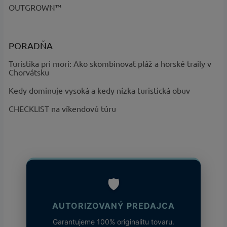
OUTGROWN™
PORADŇA
Turistika pri mori: Ako skombinovať pláž a horské traily v
Chorvátsku
Kedy dominuje vysoká a kedy nízka turistická obuv
CHECKLIST na víkendovú túru
🛡️
AUTORIZOVANÝ PREDAJCA
Garantujeme 100% originalitu tovaru.