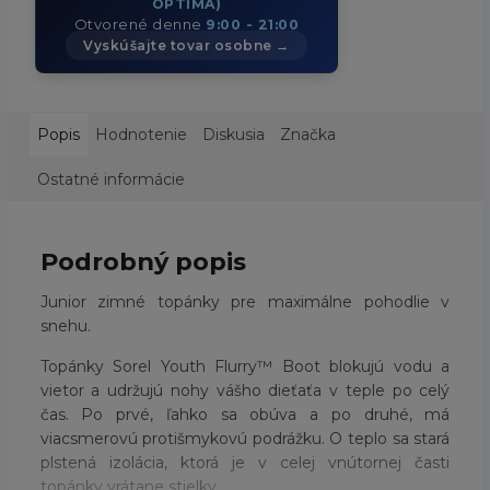
OPTIMA)
Otvorené denne
9:00 - 21:00
Vyskúšajte tovar osobne →
Popis
Hodnotenie
Diskusia
Značka
Ostatné informácie
Podrobný popis
Junior zimné topánky pre maximálne pohodlie v
snehu.
Topánky Sorel Youth Flurry™ Boot blokujú vodu a
vietor a udržujú nohy vášho dieťaťa v teple po celý
čas. Po prvé, ľahko sa obúva a po druhé, má
viacsmerovú protišmykovú podrážku. O teplo sa stará
plstená izolácia, ktorá je v celej vnútornej časti
topánky vrátane stielky.