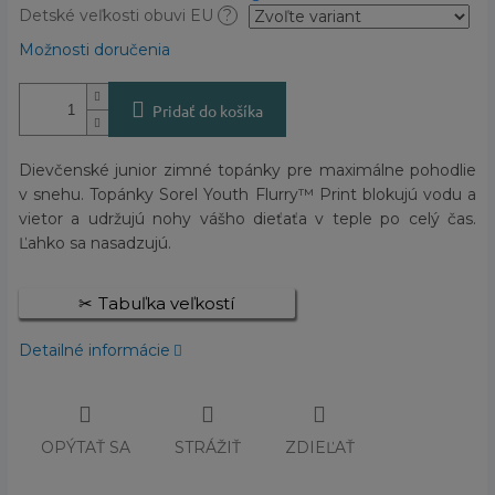
Detské veľkosti obuvi EU
?
Možnosti doručenia
Pridať do košíka
Dievčenské junior zimné topánky pre maximálne pohodlie
v snehu. Topánky Sorel Youth Flurry™ Print blokujú vodu a
vietor a udržujú nohy vášho dieťaťa v teple po celý čas.
Ľahko sa nasadzujú.
Tabuľka veľkostí
Detailné informácie
OPÝTAŤ SA
STRÁŽIŤ
ZDIEĽAŤ