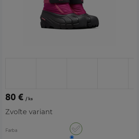
80 €
/ ks
Jednotková
Zvoľte variant
cena:
Farba