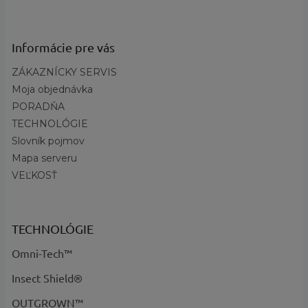
?
Základná
Sivá, Čierna
farba
:
Informácie pre vás
Izolácia
:
Odnímateľná umývateľná
5 mm lepená plstená
ZÁKAZNÍCKY SERVIS
Medzipodrážka
:
protimrazová zátka
Moja objednávka
Vulkalizovaná guma, Ručne
PORADŇA
Podrážka
:
vyrobená, Vodotesná, Sorel aero-
TECHNOLÓGIE
trac
Slovník pojmov
Profil
:
Vysoký
Mapa serveru
Názov farby a
Chrome Grey, Black - kód 062
VEĽKOSŤ
kód
:
Výška obuvi
:
vysoké
TECHNOLÓGIE
Omni-Tech™
Insect Shield®
OUTGROWN™