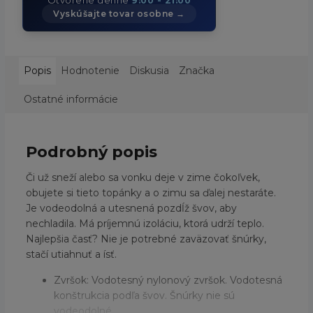
9:00 - 21:00
Vyskúšajte tovar osobne →
Popis
Hodnotenie
Diskusia
Značka
Ostatné informácie
Podrobný popis
Či už sneží alebo sa vonku deje v zime čokoľvek,
obujete si tieto topánky a o zimu sa ďalej nestaráte.
Je vodeodolná a utesnená pozdĺž švov, aby
nechladila. Má príjemnú izoláciu, ktorá udrží teplo.
Najlepšia časť? Nie je potrebné zaväzovať šnúrky,
stačí utiahnuť a ísť.
Zvršok: Vodotesný nylonový zvršok. Vodotesná
konštrukcia podľa švov. Šnúrky nie sú
vodeodolné.