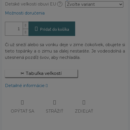
Detské veľkosti obuvi EU
?
Možnosti doručenia
Pridať do košíka
Či už sneží alebo sa vonku deje v zime čokoľvek, obujete si
tieto topánky a o zimu sa ďalej nestaráte. Je vodeodolná a
utesnená pozdĺž švov, aby nechladila.
Tabuľka veľkostí
Detailné informácie
OPÝTAŤ SA
STRÁŽIŤ
ZDIEĽAŤ