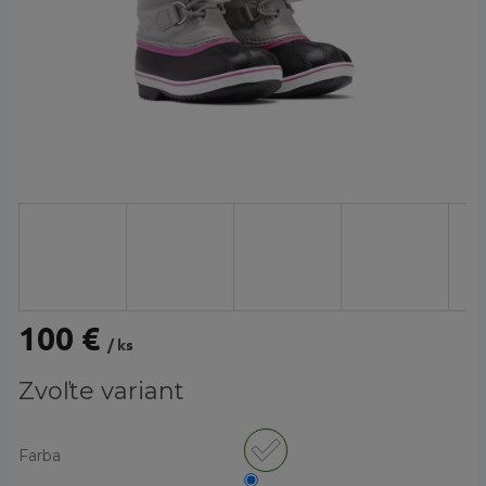
100 €
/ ks
Jednotková
Zvoľte variant
cena:
Farba