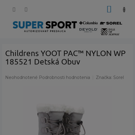
Prejsť
NÁKUP
na
obsah
KOŠÍK
Childrens YOOT PAC™ NYLON WP
185521 Detská Obuv
Priemerné
Neohodnotené
Podrobnosti hodnotenia
Značka:
Sorel
hodnotenie
produktu
je
0,0
z
5
hviezdičiek.