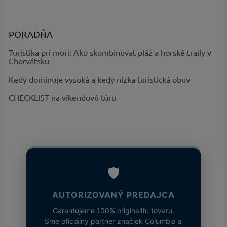
PORADŇA
Turistika pri mori: Ako skombinovať pláž a horské traily v
Chorvátsku
Kedy dominuje vysoká a kedy nízka turistická obuv
CHECKLIST na víkendovú túru
🛡️
AUTORIZOVANÝ PREDAJCA
Garantujeme 100% originalitu tovaru.
Sme oficiálny partner značiek Columbia a