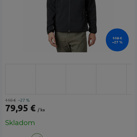
110 €
–27 %
110 €
–27 %
79,95 €
/ ks
Jednotková
Skladom
cena: