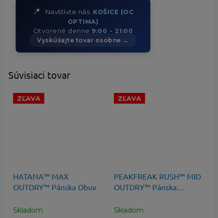
📍
Navštívte nás:
KOŠICE (OC
OPTIMA)
Otvorené denne
9:00 - 21:00
Vyskúšajte tovar osobne →
Súvisiaci tovar
ZĽAVA
ZĽAVA
120 €
–50 %
140 €
–28 %
HATANA™ MAX
PEAKFREAK RUSH™ MID
OUTDRY™ Pánska Obuv
OUTDRY™ Pánska
Turistická Obuv
Skladom
Skladom