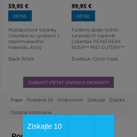
59,95 €
99,95 €
DETAIL
DETAIL
Multišportové topánky
Funkčný dizajn týchto
Columbia sú vyrobené z
turistických topánok
nepremokavého
Columbia PEAKFREAK
materiálu, ktorý
RUSH™ MID OUTDRY™
neobmedzuje priedušnosť,
je pripravený prijať
sú odpružené s
Black White
akúkoľvek výzvu, ktorá sa
Everblue, Citron Haze
vynikajúcou podrážkou.
vám postaví do...
ZOBRAZIŤ VŠETKY SÚVISIACE PRODUKTY
Popis
Podobné (4)
Hodnotenie
Diskusia
Značka
Ostatné informácie
Získajte 10
Podrobný popis