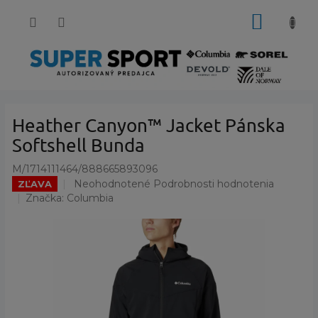
Prejsť
NÁKUP
na
obsah
KOŠÍK
Heather Canyon™ Jacket Pánska
Softshell Bunda
M/1714111464/888665893096
Priemerné
Neohodnotené
Podrobnosti hodnotenia
ZĽAVA
hodnotenie
Značka:
Columbia
produktu
je
0,0
z
5
hviezdičiek.