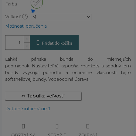
Farba
Veľkosť
?
Možnosti doručenia
Pridať do košíka
Ľahká pánska bunda do miernejších
podmienok. Nastaviteľná kapucňa, manžety a spodný lem
bundy zvyšujú pohodlie a ochranné vlastnosti tejto
softshellovej bundy. Vodeodolná úprava.
Tabuľka veľkostí
Detailné informácie
OPÝTAŤ SA
STRÁŽIŤ
ZDIEĽAŤ