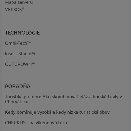
Mapa serveru
Názov farby a
Black - kód 010, Collegiate Navy
VEĽKOSŤ
kód
:
Heather - kód 464
TECHNOLÓGIE
Omni-Tech™
Insect Shield®
OUTGROWN™
PORADŇA
Turistika pri mori: Ako skombinovať pláž a horské traily v
Chorvátsku
Kedy dominuje vysoká a kedy nízka turistická obuv
CHECKLIST na víkendovú túru