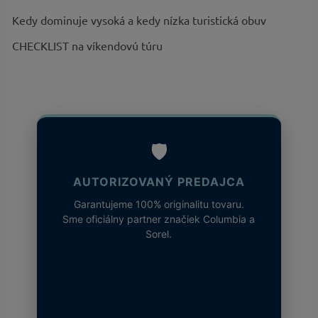
Kedy dominuje vysoká a kedy nízka turistická obuv
CHECKLIST na víkendovú túru
🛡️
AUTORIZOVANÝ PREDAJCA
Garantujeme 100% originalitu tovaru.
Sme oficiálny partner značiek Columbia a
Sorel.