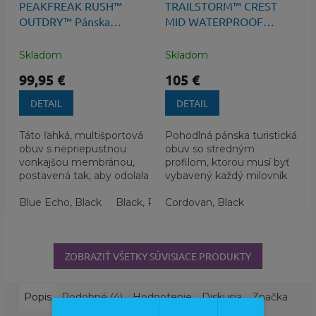
PEAKFREAK RUSH™
TRAILSTORM™ CREST
OUTDRY™ Pánska
MID WATERPROOF
Turistická Obuv s
Pánska Obuv
Membránou
Skladom
Skladom
99,95 €
105 €
DETAIL
DETAIL
Táto ľahká, multišportová
Pohodlná pánska turistická
obuv s nepriepustnou
obuv so stredným
vonkajšou membránou,
profilom, ktorou musí byť
postavená tak, aby odolala
vybavený každý milovník
lejakom a náročnému
potuliek prírodou. Je
terénu, udrží vaše nohy v
Blue Echo, Black
Black, Raw Honey
pripravená odvďačiť sa
Cordovan, Black
Super Sonic, Teal Ch
suchu...
vám...
ZOBRAZIŤ VŠETKY SÚVISIACE PRODUKTY
Popis
Podobné (4)
Hodnotenie
Diskusia
Značka