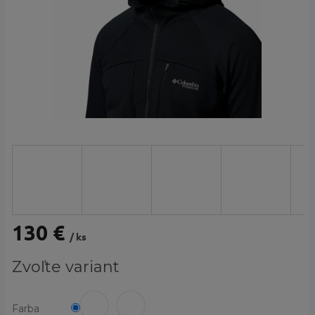
130 €
/ ks
Jednotková
Zvoľte variant
cena:
Farba