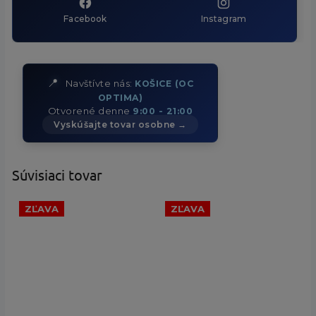
Facebook
Instagram
📍
Navštívte nás:
KOŠICE (OC
OPTIMA)
Otvorené denne
9:00 - 21:00
Vyskúšajte tovar osobne →
Súvisiaci tovar
ZĽAVA
ZĽAVA
130 €
–23 %
140 €
–25 %