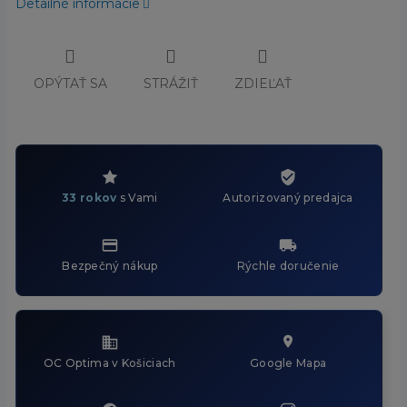
Detailné informácie
OPÝTAŤ SA
STRÁŽIŤ
ZDIEĽAŤ
33 rokov
s Vami
Autorizovaný predajca
Bezpečný nákup
Rýchle doručenie
OC Optima v Košiciach
Google Mapa