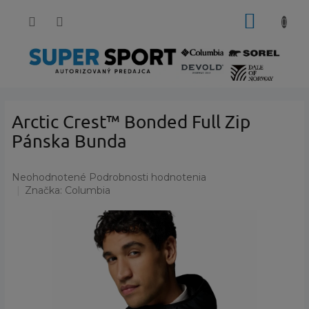
Prejsť
NÁKUP
na
obsah
KOŠÍK
Arctic Crest™ Bonded Full Zip
Pánska Bunda
Priemerné
Neohodnotené
Podrobnosti hodnotenia
hodnotenie
Značka:
Columbia
produktu
je
0,0
z
5
hviezdičiek.