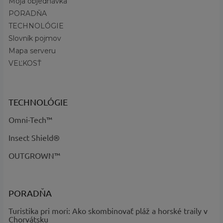
Moja objednávka
Požadované
ruky, Otvor na palec,
PORADŇA
vlastnosti
:
Rýchloschnúce, Náprsné vrecko
TECHNOLÓGIE
Technológia
:
Omni-Wick™, Omni-Heat™ Arctic
Slovník pojmov
?
Základná
Mapa serveru
Modrá, Čierna
farba
:
VEĽKOSŤ
Názov farby
Black - kód 010, Everblue - kód 429
a kód
:
TECHNOLÓGIE
Omni-Tech™
Insect Shield®
OUTGROWN™
PORADŇA
Turistika pri mori: Ako skombinovať pláž a horské traily v
Chorvátsku