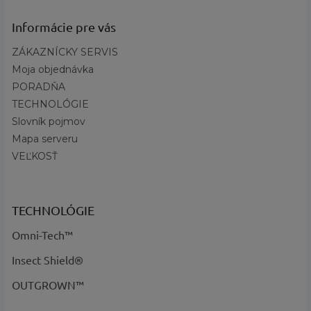
aktivity
:
Pol zips, Vyvýšený golier,
Informácie pre vás
Požadované
Sťahovateľný spodný lem, Nórska
vlastnosti
:
ZÁKAZNÍCKY SERVIS
vlna, Vodoodolné
Moja objednávka
?
Základná
Modrá, Biela, Ružová, Červená
farba
:
PORADŇA
TECHNOLÓGIE
Názov farby
NAVY OFFWHITE REDROSE INDIGO -
a kód
:
kód 71C
Slovník pojmov
Mapa serveru
VEĽKOSŤ
TECHNOLÓGIE
Omni-Tech™
Insect Shield®
OUTGROWN™