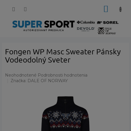
Prejsť
NÁKUP
na
obsah
KOŠÍK
Fongen WP Masc Sweater Pánsky
Vodeodolný Sveter
Priemerné
Neohodnotené
Podrobnosti hodnotenia
hodnotenie
Značka:
DALE OF NORWAY
produktu
je
0,0
z
5
hviezdičiek.