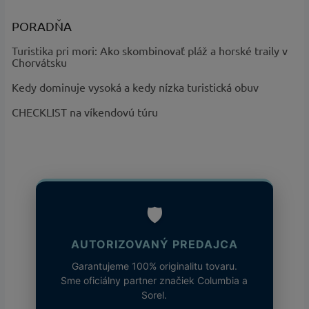
PORADŇA
Turistika pri mori: Ako skombinovať pláž a horské traily v
Chorvátsku
Kedy dominuje vysoká a kedy nízka turistická obuv
CHECKLIST na víkendovú túru
🛡️
AUTORIZOVANÝ PREDAJCA
Garantujeme 100% originalitu tovaru.
Sme oficiálny partner značiek Columbia a
Sorel.