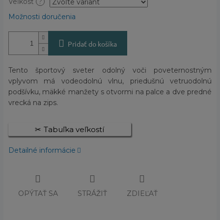
Veľkosť
?
Možnosti doručenia
Pridať do košíka
Tento športový sveter odolný voči poveternostným
vplyvom má vodeodolnú vlnu, priedušnú vetruodolnú
podšívku, mäkké manžety s otvormi na palce a dve predné
vrecká na zips.
Tabuľka veľkostí
Detailné informácie
OPÝTAŤ SA
STRÁŽIŤ
ZDIEĽAŤ