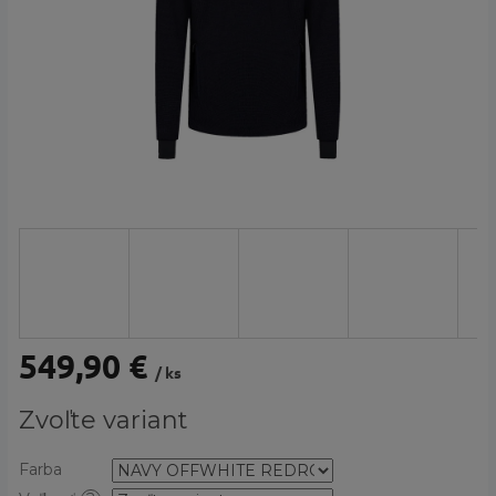
549,90 €
/ ks
Jednotková
Zvoľte variant
cena:
Farba