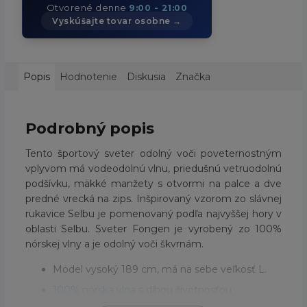
Otvorené denne
9:00 - 21:00
Vyskúšajte tovar osobne →
Popis
Hodnotenie
Diskusia
Značka
Podrobný popis
Tento športový sveter odolný voči poveternostným
vplyvom má vodeodolnú vlnu, priedušnú vetruodolnú
podšívku, mäkké manžety s otvormi na palce a dve
predné vrecká na zips. Inšpirovaný vzorom zo slávnej
rukavice Selbu je pomenovaný podľa najvyššej hory v
oblasti Selbu. Sveter Fongen je vyrobený zo 100%
nórskej vlny a je odolný voči škvrnám.
Model vysoký 189 cm, má na sebe veľkosť L.
100% nórska vlna
s dlhou životnosťou