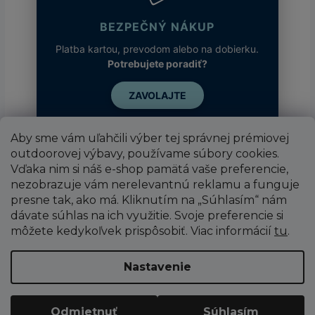
BEZPEČNÝ NÁKUP
Platba kartou, prevodom alebo na dobierku.
Potrebujete poradiť?
ZAVOLAJTE
Aby sme vám uľahčili výber tej správnej prémiovej
outdoorovej výbavy, používame súbory cookies.
Vďaka nim si náš e-shop pamätá vaše preferencie,
nezobrazuje vám nerelevantnú reklamu a funguje
presne tak, ako má. Kliknutím na „Súhlasím“ nám
dávate súhlas na ich využitie. Svoje preferencie si
môžete kedykoľvek prispôsobiť. Viac informácií
tu
.
Vytvoril Shoptet
Nastavenie
Copyright 2026
SUPER SPORT
. Všetky práva
Odmietnuť
Súhlasím
vyhradené.
Upraviť nastavenie cookies