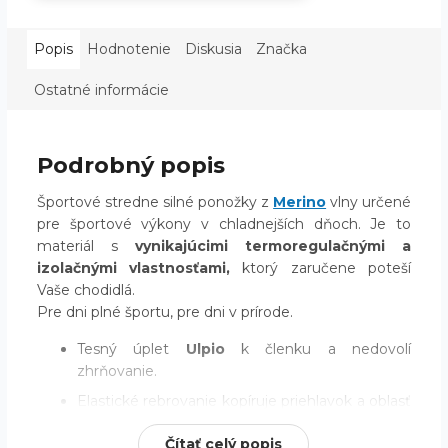
Popis
Hodnotenie
Diskusia
Značka
Ostatné informácie
Podrobný popis
Športové stredne silné ponožky z
Merino
vlny určené
pre športové výkony v chladnejších dňoch. Je to
materiál s
vynikajúcimi termoregulačnými a
izolačnými vlastnosťami,
ktorý zaručene poteší
Vaše chodidlá.
Pre dni plné športu, pre dni v prírode.
Tesný úplet
Ulpio
k členku a nedovolí
zhrňovanie.
Elastické rebrovanie kopíruje priehlavok a oblasť
členku a spodného lýtka.
Čítať celý popis