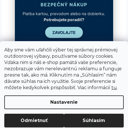
BEZPEČNÝ NÁKUP
Platba kartou, prevodom alebo na dobierku.
Potrebujete poradiť?
ZAVOLAJTE
Aby sme vám uľahčili výber tej správnej prémiovej
outdoorovej výbavy, používame súbory cookies.
Vďaka nim si náš e-shop pamätá vaše preferencie,
nezobrazuje vám nerelevantnú reklamu a funguje
presne tak, ako má. Kliknutím na „Súhlasím“ nám
dávate súhlas na ich využitie. Svoje preferencie si
môžete kedykoľvek prispôsobiť. Viac informácií
tu
.
Vytvoril Shoptet
Nastavenie
Copyright 2026
SUPER SPORT
. Všetky práva
Odmietnuť
Súhlasím
vyhradené.
Upraviť nastavenie cookies