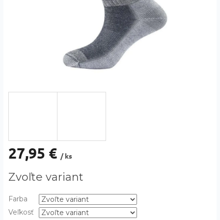
27,95 €
/ ks
Jednotková
Zvoľte variant
cena:
Farba
Veľkosť