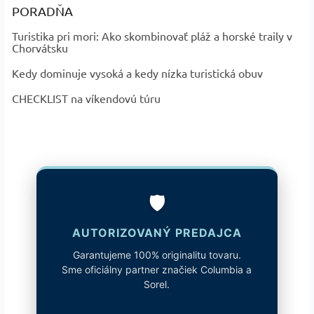
PORADŇA
Turistika pri mori: Ako skombinovať pláž a horské traily v
Chorvátsku
Kedy dominuje vysoká a kedy nízka turistická obuv
CHECKLIST na víkendovú túru
🛡️
AUTORIZOVANÝ PREDAJCA
Garantujeme 100% originalitu tovaru.
Sme oficiálny partner značiek Columbia a
Sorel.