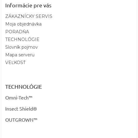
?
Základná farba
:
Sivá
Informácie pre vás
Materiál
:
Merino vlna
ZÁKAZNÍCKY SERVIS
Dark Grey - kód 72A, Moon -
Názov farby a kód
:
Moja objednávka
kód 13A
PORADŇA
TECHNOLÓGIE
Slovník pojmov
Mapa serveru
VEĽKOSŤ
TECHNOLÓGIE
Omni-Tech™
Insect Shield®
OUTGROWN™