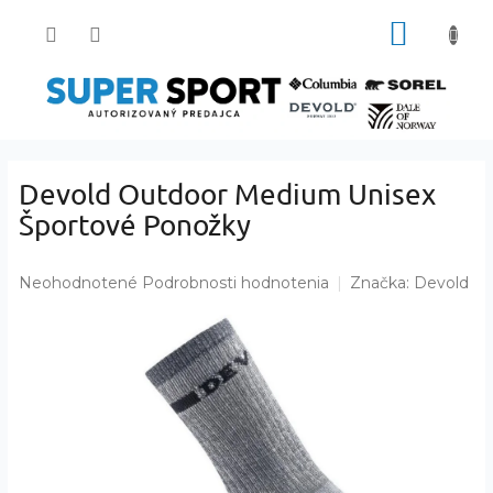
Prejsť
NÁKUP
na
obsah
KOŠÍK
Devold Outdoor Medium Unisex
Športové Ponožky
Priemerné
Neohodnotené
Podrobnosti hodnotenia
Značka:
Devold
hodnotenie
produktu
je
0,0
z
5
hviezdičiek.