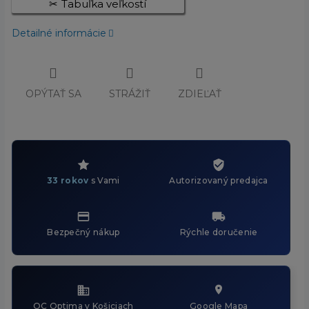
Tabuľka veľkostí
Detailné informácie
OPÝTAŤ SA
STRÁŽIŤ
ZDIEĽAŤ
33 rokov
s Vami
Autorizovaný predajca
Bezpečný nákup
Rýchle doručenie
OC Optima v Košiciach
Google Mapa