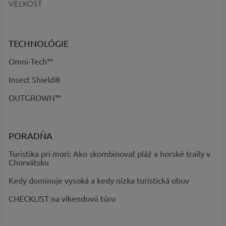
VEĽKOSŤ
Obdobie
:
Zimné
?
Kategória
Oblečenie, Vesty
TECHNOLÓGIE
produktu
:
Na zips, Vyvýšený golier, Vrecká na
Omni-Tech™
ruky, Ochrana brady, Sťahovateľný
Požadované
Insect Shield®
spodný lem, Vrecká na zips, Izolácia
vlastnosti
:
z peria, Solárny izolačný systém,
OUTGROWN™
Vodoodpudivé
Technológia
:
Omni-Shield™, Omni-Heat™ Arctic
?
Základná
Čierna
PORADŇA
farba
:
Turistika pri mori: Ako skombinovať pláž a horské traily v
Produktová
Titanium
Chorvátsku
rada
:
Názov farby
Black - kód 010, Nimbus Grey - kód
Kedy dominuje vysoká a kedy nízka turistická obuv
a kód
:
043
CHECKLIST na víkendovú túru