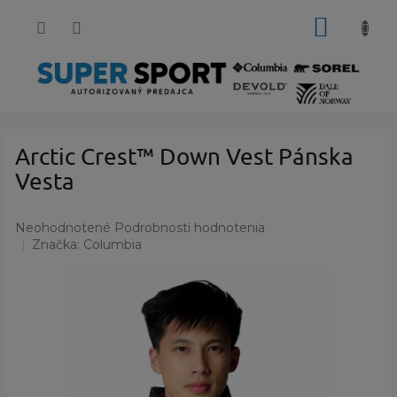
Prejsť
NÁKUP
na
obsah
KOŠÍK
Arctic Crest™ Down Vest Pánska
Vesta
Priemerné
Neohodnotené
Podrobnosti hodnotenia
hodnotenie
Značka:
Columbia
produktu
je
0,0
z
5
hviezdičiek.