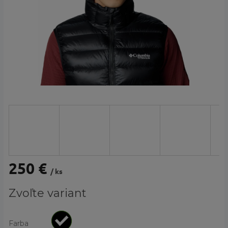
250 €
/ ks
Jednotková
Zvoľte variant
cena:
Farba