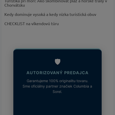
Turistika pri mori: Ako skombinovať pláž a horské traily v
Produktová
Titanium
Chorvátsku
rada
:
Kedy dominuje vysoká a kedy nízka turistická obuv
Podšívka
:
Omni-Heat™ Thermal Reflective 3D
Black - kód 010, Collegiate Navy -
CHECKLIST na víkendovú túru
Názov farby
kód 464, Bright Chartreuse - kód
a kód
:
386
🛡️
AUTORIZOVANÝ PREDAJCA
Garantujeme 100% originalitu tovaru.
Sme oficiálny partner značiek Columbia a
Sorel.