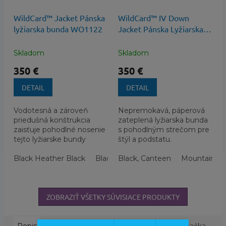
WildCard™ Jacket Pánska
WildCard™ IV Down
lyžiarska bunda WO1122
Jacket Pánska Lyžiarska
Bunda s Membránou
Skladom
Skladom
350 €
350 €
DETAIL
DETAIL
Vodotesná a zároveň
Nepremokavá, páperová
priedušná konštrukcia
zateplená lyžiarska bunda
zaisťuje pohodlné nosenie
s pohodlným strečom pre
tejto lyžiarske bundy
štýl a podstatu.
Columbia.
Black Heather Black
Black,Black
Black, Canteen
Mountain Blu
ZOBRAZIŤ VŠETKY SÚVISIACE PRODUKTY