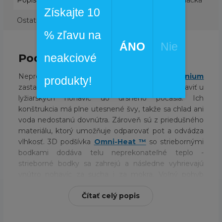
Popis
Podobné (4)
Hodnotenie
Diskusia
Značka
Získajte 10
Ostatné informácie
% zľavu na
ÁNO
Nie
Podrobný popis
neakciové
Nepremokavé pánske nohavice
Columbia
Titanium
produkty!
zastanú všetky funkcie, ktoré si dokážete predstaviť u
lyžiarskych nohavíc do drsného počasia. Ich
konštrukcia má plne utesnené švy, takže sa chlad ani
voda nedostanú dovnútra. Zároveň sú z priedušného
materiálu, ktorý umožňuje odparovať pot a odvádza
vlhkosť. 3D podšívka
Omni-Heat ™
so striebornými
bodkami dodáva telu neprekonateľné teplo -
strieborné bodky sa zahrejú a následne vyhrievajú
vnútro nohavíc za sucha i za mokra. Voľný pohyb
zaisťuje pružný materiál, ktorý sa naplno prispôsobí
Čítať celý popis
vašim aktivitám. Pre rýchlu reguláciu telesnej teploty
majú nohavice Ventiláciu. Pre optimálne uchytenie
majú externý pásik a jednoduché obliekanie