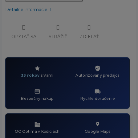
Detailné informácie
OPÝTAŤ SA
STRÁŽIŤ
ZDIEĽAŤ
33 rokov
s Vami
Autorizovaný predajca
Bezpečný nákup
Rýchle doručenie
OC Optima v Košiciach
Google Mapa