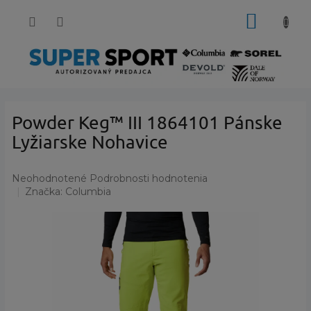
Prejsť
NÁKUP
na
obsah
KOŠÍK
Powder Keg™ III 1864101 Pánske
Lyžiarske Nohavice
Priemerné
Neohodnotené
Podrobnosti hodnotenia
hodnotenie
Značka:
Columbia
produktu
je
0,0
z
5
hviezdičiek.