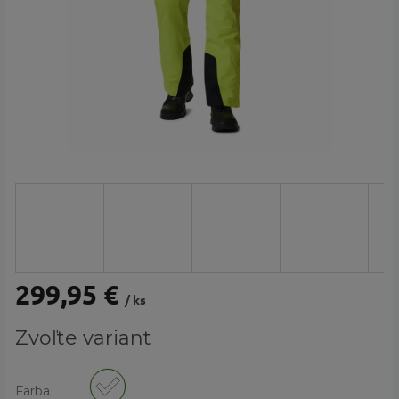
299,95 €
/ ks
Jednotková
Zvoľte variant
cena:
Farba