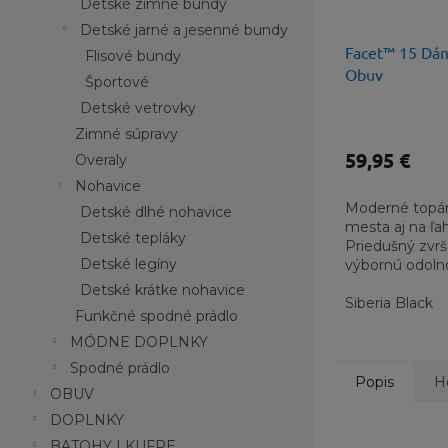
Detské zimné bundy
Detské jarné a jesenné bundy
Facet™ 15 Dá
Flisové bundy
Obuv
Športové
Detské vetrovky
Zimné súpravy
59,95 €
Overaly
Nohavice
Moderné topá
Detské dlhé nohavice
mesta aj na ľah
Detské tepláky
Priedušný zvr
Detské legíny
výbornú odolno
medzipodrážka
Detské krátke nohavice
stabilizačnou...
Siberia Black
Funkčné spodné prádlo
MÓDNE DOPLNKY
Spodné prádlo
Popis
H
OBUV
DOPLNKY
BATOHY | KUFRE