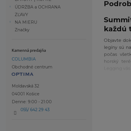
Podrob
ÚDRŽBA a OCHRANA
ZĽAVY
Summit
NA MIERU
každú 
Značky
Objavte dok
legíny sú n
Kamenná predajňa
počas všet
COLUMBIA
horský ter
Obchodné centrum
Legging vás
Priedu
Moldavská 32
Elasti
04001 Košice
Ploché
Denne: 9:00 - 21:00
Vrecko
055/ 642 29 43
drobno
Summit Vall