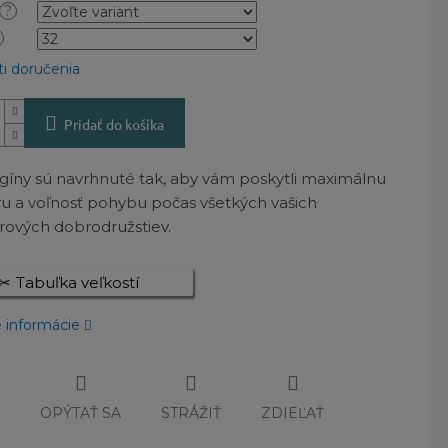
?
i doručenia
Pridať do košíka
egíny sú navrhnuté tak, aby vám poskytli maximálnu
u a voľnosť pohybu počas všetkých vašich
rových dobrodružstiev.
Tabuľka veľkostí
é informácie
Č
OPÝTAŤ SA
STRÁŽIŤ
ZDIEĽAŤ