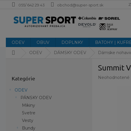
Prejsť
Z
055/ 642 29 43
obchod@super-sport.sk
na
obsah
ODEV
OBUV
DOPLNKY
BATOHY | KUFR
Domov
ODEV
DÁMSKY ODEV
Dámske nohavi
B
Summit V
o
Preskočiť
č
Priemerné
Neohodnotené
Kategórie
kategórie
n
hodnotenie
ý
produktu
ODEV
p
je
PÁNSKY ODEV
a
0,0
z
Mikiny
n
5
e
Svetre
hviezdičiek.
l
Vesty
Bundy