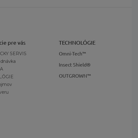
cie pre vás
TECHNOLÓGIE
Omni-Tech™
CKY SERVIS
ednávka
Insect Shield®
A
OUTGROWN™
LÓGIE
pojmov
veru