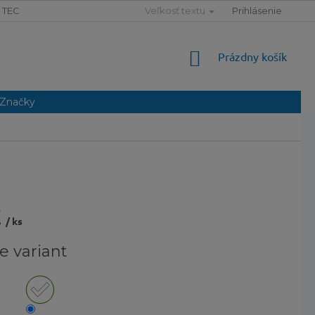
TECHNOLÓGIE
SLOVNÍK POJMOV
Veľkosť textu
MAPA SERVERU
Prihlásenie
NÁKUPNÝ
Prázdny košík
KOŠÍK
Značky
€
/ ks
ová
e variant