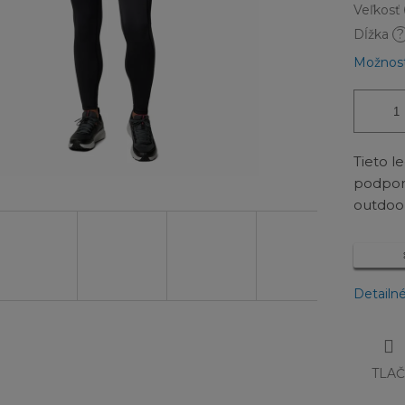
Veľkosť
Dĺžka
?
Možnost
Tieto l
podpor
outdoo
Detailn
TLA