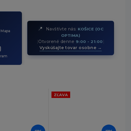
📍
Navštívte nás:
KOŠICE (OC
 Mapa
OPTIMA)
|
Otvorené denne
|
9:00 - 21:00
Vyskúšajte tovar osobne →
gram
ZĽAVA
150 €
150 €