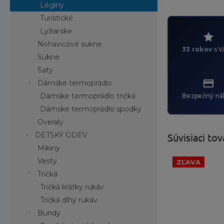
Legíny
Turistické
Lyžiarske
Nohavicové sukne
33 rokov
s V
Sukne
Šaty
Dámske termoprádlo
Dámske termoprádlo tričká
Bezpečný ná
Dámske termoprádlo spodky
Overaly
DETSKÝ ODEV
Súvisiaci tov
Mikiny
Vesty
ZĽAVA
Tričká
Tričká krátky rukáv
Tričká dlhý rukáv
Bundy