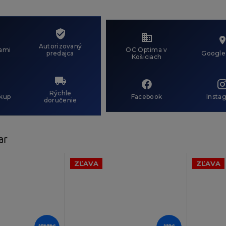
Autorizovaný
ami
OC Optima v
predajca
Google
Košiciach
Rýchle
kup
Facebook
Insta
doručenie
ar
ZĽAVA
ZĽAVA
109,99 €
120 €