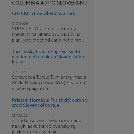
COLUMBIA AJ PO SLOVENSKU
dokonale pr
zostanete v
CHECKLIST na víkendovú túru
plochými š
sústrediť l
31.3.2026
SUPER SPORT s.r.o. Ultimátny
bezpečne ulo
checklist na víkendovú túru Či už
plánujete prechod čarovného hre...
Využite Summ
pri ktorej 
Turniansky hrad a Háj: Dva svety
v jeden deň na okraji Slovenského
nepostrádat
krasu
9.8.2025
Sprievodca Túrou: Turniansky hrad a
Kúzlo Hájskej doliny Sú výlety, ktoré
v sebe spájajú via...
Prielom Hornádu: Turistický okruh v
srdci Slovenského raja
13.7.2025
Z Podlesku cez Prielom Hornádu
na vyhliadku Ihrík Slovenský raj
je klenotom slovensk...