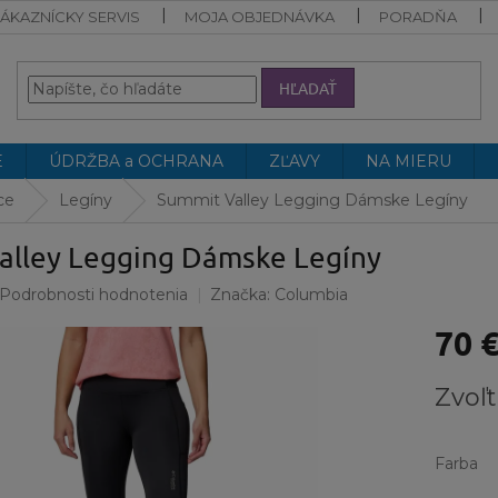
ÁKAZNÍCKY SERVIS
MOJA OBJEDNÁVKA
PORADŇA
HĽADAŤ
E
ÚDRŽBA a OCHRANA
ZĽAVY
NA MIERU
ce
Legíny
Summit Valley Legging Dámske Legíny
alley Legging Dámske Legíny
Podrobnosti hodnotenia
Značka:
Columbia
70 
Jednotk
Zvoľt
cena:
Farba