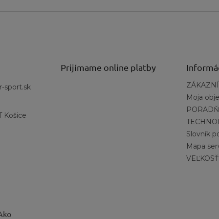
Prijímame online platby
Informá
ZÁKAZNÍ
r-sport.sk
Moja obj
PORADŇ
 Košice
TECHNO
Slovník 
Mapa ser
VEĽKOSŤ
 Ako