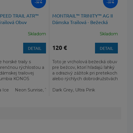
–36 %
–20 %
PEED TRAIL ATR™
MONTRAIL™ TRINITY™ AG II
railová Obuv
Dámska Trailová - Bežecká
Obuv
Skladom
Skladom
120 €
DETAIL
DETAIL
 horské traily s
Toto je vrcholová bežecká obuv
renčnou rýchlosťou a
pre bežcov, ktorí hľadajú ľahký
 dámskej trailovej
a odrazivý zážitok pri pretekoch
lumbia KONOS
alebo rýchlych dobrodružstvách
RAIL ATR™. Tento
v teréne. Bola...
 dravec...
a Ice
Neon Sunrise, Teal Chloride
Dark Grey, Ultra Pink