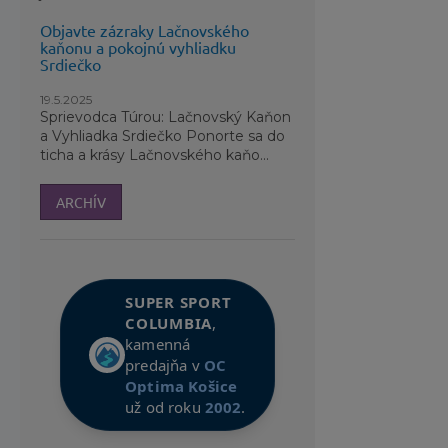
Objavte zázraky Lačnovského
kaňonu a pokojnú vyhliadku
Srdiečko
19.5.2025
Sprievodca Túrou: Lačnovský Kaňon
a Vyhliadka Srdiečko Ponorte sa do
ticha a krásy Lačnovského kaňo...
ARCHÍV
SUPER SPORT
COLUMBIA
,
kamenná
predajňa v
OC
Optima Košice
už od roku
2002
.