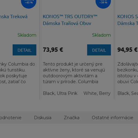
–45 %
–38 %
mska Treková
KONOS™ TRS OUTDRY™
KONOS S
Dámska Trailová Obuv
Dámska T
Skladom
Skladom
73,95 €
94,95 €
DETAIL
DETAIL
nky Columbia do
Tento produkt je určený pre
Zdolávajte
kú turistiku.
aktívne ženy, ktoré sa venujú
bezkonku
šok poskytuje
outdoorovým aktivitám a
istotou v
sť, zatiaľ čo
túram v prírode. Columbia
obuvi Co
 so
KONOS™ TRS OUTDRY™
SPEED T
Dámska Trailová...
Black, Ultra Pink
White, Berry Patch
dynamický
Black, Se
odnotenie
Diskusia
Značka
Ostatné informácie