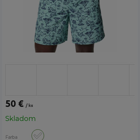
50 €
/ ks
Jednotková
Skladom
cena:
Farba