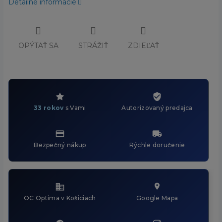
Detailné informácie
OPÝTAŤ SA
STRÁŽIŤ
ZDIEĽAŤ
33 rokov
s Vami
Autorizovaný predajca
Bezpečný nákup
Rýchle doručenie
OC Optima v Košiciach
Google Mapa