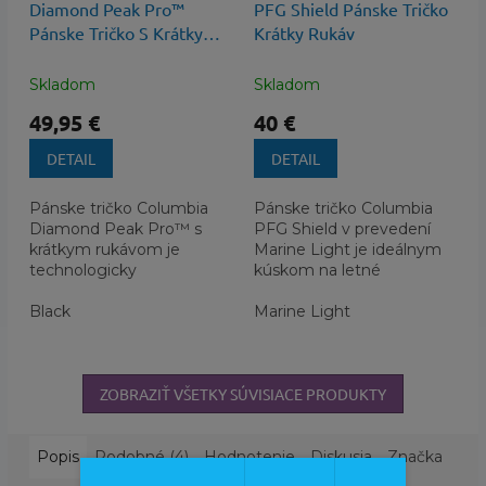
Diamond Peak Pro™
PFG Shield Pánske Tričko
Pánske Tričko S Krátkym
Krátky Rukáv
Rukávom
Skladom
Skladom
49,95 €
40 €
DETAIL
DETAIL
Pánske tričko Columbia
Pánske tričko Columbia
Diamond Peak Pro™ s
PFG Shield v prevedení
krátkym rukávom je
Marine Light je ideálnym
technologicky
kúskom na letné
najvyspelejšia prvá vrstva z
outdoorové aktivity a
prémiovej kolekcie
Black
voľný čas. Toto oblečenie z
Marine Light
Titanium, navrhnutá pre...
kategórie...
ZOBRAZIŤ VŠETKY SÚVISIACE PRODUKTY
Popis
Podobné (4)
Hodnotenie
Diskusia
Značka