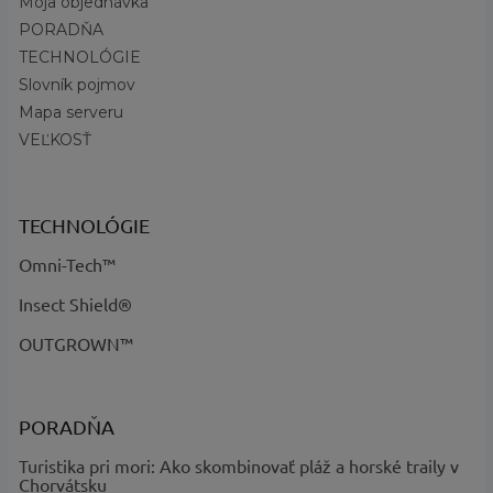
Moja objednávka
Na vodné aktivity, Rybolov
aktivity
:
PORADŇA
Požadované
S ochranou proti slnečnému
TECHNOLÓGIE
vlastnosti
:
žiareniu, Voduodpuivosť
Slovník pojmov
Omni-Shade™ UPF 50, Omni-
Technológia
:
Mapa serveru
Shield™
VEĽKOSŤ
?
Základná
Svetlomodrá
farba
:
Spray Marlin Chase - kód 325,
Názov farby
TECHNOLÓGIE
Smokey Sage Marlin Chase - kód
a kód
:
382
Omni-Tech™
Insect Shield®
OUTGROWN™
PORADŇA
Turistika pri mori: Ako skombinovať pláž a horské traily v
Chorvátsku