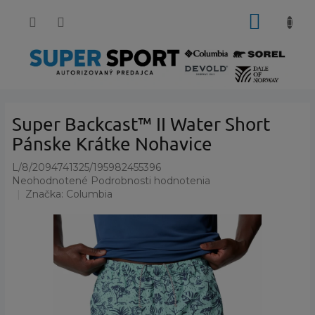
Prejsť
NÁKUP
na
obsah
KOŠÍK
Super Backcast™ II Water Short
Pánske Krátke Nohavice
L/8/2094741325/195982455396
Priemerné
Neohodnotené
Podrobnosti hodnotenia
hodnotenie
Značka:
Columbia
produktu
je
0,0
z
5
hviezdičiek.