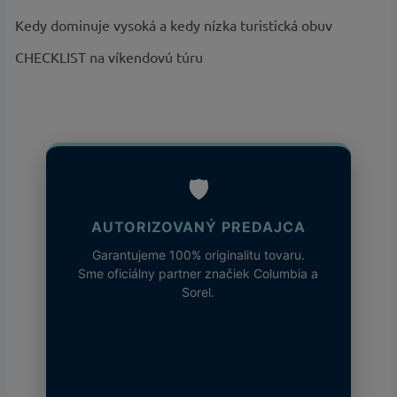
Kedy dominuje vysoká a kedy nízka turistická obuv
CHECKLIST na víkendovú túru
🛡️
AUTORIZOVANÝ PREDAJCA
Garantujeme 100% originalitu tovaru.
Sme oficiálny partner značiek Columbia a
Sorel.