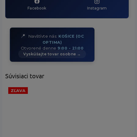
Facebook
Instagram
📍
Navštívte nás:
KOŠICE (OC
OPTIMA)
Otvorené denne
9:00 - 21:00
Vyskúšajte tovar osobne →
Súvisiaci tovar
ZĽAVA
65 €
–23 %