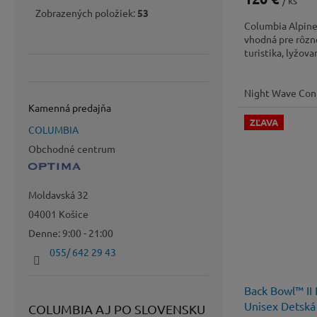
/ ks
Zobrazených položiek:
53
Columbia Alpine 
vhodná pre rôzne
turistika, lyžov
Night Wave Coni
Kamenná predajňa
ZĽAVA
COLUMBIA
Obchodné centrum
Moldavská 32
04001 Košice
Denne: 9:00 - 21:00
055/ 642 29 43
Back Bowl™ II
Unisex Detská
COLUMBIA AJ PO SLOVENSKU