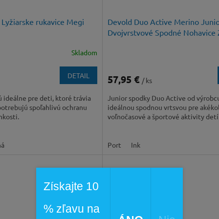
 Lyžiarske rukavice Megi
Devold Duo Active Merino Juni
Dvojvrstvové Spodné Nohavice 
Vrstva
Skladom
DETAIL
57,95 €
/ ks
 ideálne pre deti, ktoré trávia
Junior spodky Duo Active od výrobc
potrebujú spoľahlivú ochranu
ideálnou spodnou vrtsvou pre akéko
hkosti.
voľnočasové a športové aktivity detí
ná
Port
Ink
Získajte 10
% zľavu na