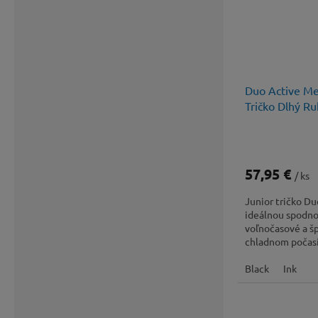
Duo Active Me
Tričko Dlhý Ru
57,95 €
/ ks
Junior tričko Du
ideálnou spodno
voľnočasové a šp
chladnom počasí
Black
Ink