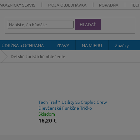
ÁKAZNÍCKY SERVIS
MOJA OBJEDNÁVKA
PORADŇA
TEC
HĽADAŤ
ÚDRŽBA a OCHRANA
ZĽAVY
NA MIERU
Značky
Detské turistické oblečenie
Tech Trail™ Utility SS Graphic Crew
Dievčenské Funkčné Tričko
Skladom
16,20 €