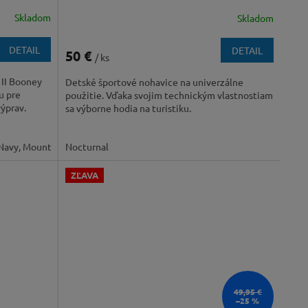
Skladom
Skladom
DETAIL
DETAIL
50 €
/ ks
 II Booney
Detské športové nohavice na univerzálne
u pre
použitie. Vďaka svojim technickým vlastnostiam
ýprav.
sa výborne hodia na turistiku.
 Navy, Mountain Red
Nocturnal
ZĽAVA
49,95 €
–25 %