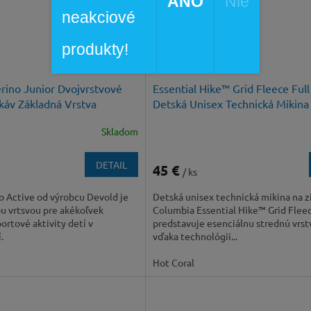
ÁNO
Nie
neakciové
produkty!
rino Junior Dvojvrstvové
Essential Hike™ Grid Fleece Full
káv Základná Vrstva
Detská Unisex Technická Mikina 
Skladom
DETAIL
45 €
/ ks
o Active od výrobcu Devold je
Detská unisex technická mikina na z
u vrtsvou pre akékoľvek
Columbia Essential Hike™ Grid Fleec
ortové aktivity detí v
predstavuje esenciálnu strednú vrst
.
vďaka technológii...
Hot Coral