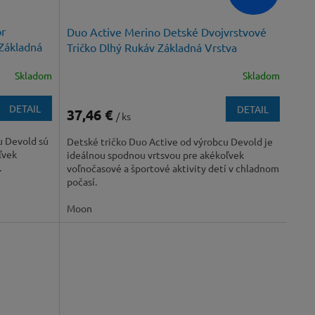
or
Duo Active Merino Detské Dvojvrstvové
Základná
Tričko Dlhý Rukáv Základná Vrstva
Skladom
Skladom
DETAIL
DETAIL
37,46 €
/ ks
u Devold sú
Detské tričko Duo Active od výrobcu Devold je
ľvek
ideálnou spodnou vrtsvou pre akékoľvek
.
voľnočasové a športové aktivity detí v chladnom
počasí.
Moon