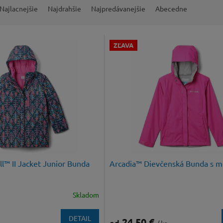
Najlacnejšie
Najdrahšie
Najpredávanejšie
Abecedne
ZĽAVA
ll™ II Jacket Junior Bunda
Arcadia™ Dievčenská Bunda s 
Skladom
DETAIL
24,50 €
od