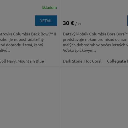
Skladom
DETAIL
30 €
/ ks
etrovka Columbia Back Bowl™ II
Detský klobúk Columbia Bora Bora™
aker je nepostrádateľný
predstavuje nekompromisnú ochran
tné dobrodružstvá, ktorý
malých dobrodruhov počas letných v
ivú...
Vďaka špičkovým...
Coll Navy, Mountain Blue
Dark Stone, Hot Coral
Collegiate