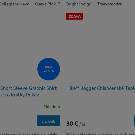
Collegiate Navy
Guava Pink, Pink Ice
Bright Indigo
Tmavomodrá
ZĽAVA
27 €
–25 %
Short Sleeve Graphic Shirt
Hike™ Jogger Chlapčenské Tepl
ričko Krátky Rukáv
Skladom
DETAIL
30 €
/ ks
dolnosti je toto tričko s krátky
Tieto chlapčenské nohavice Columbi