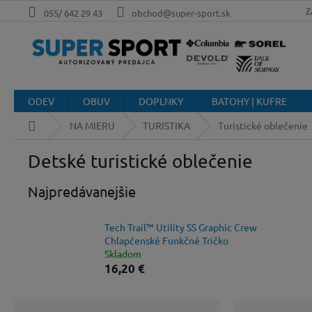
Prejsť
Z
055/ 642 29 43
obchod@super-sport.sk
na
obsah
ODEV
OBUV
DOPLNKY
BATOHY | KUFRE
Domov
NA MIERU
TURISTIKA
Turistické oblečenie
Detské turistické oblečenie
Najpredávanejšie
Tech Trail™ Utility SS Graphic Crew
Chlapčenské Funkčné Tričko
Skladom
16,20 €
B
R