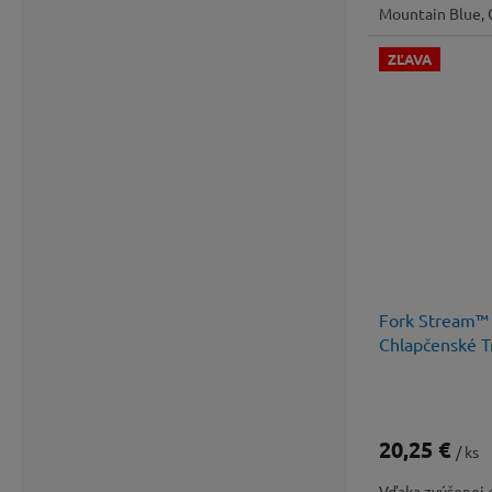
Mountain Blue, 
ZĽAVA
Fork Stream™ 
Chlapčenské T
20,25 €
/ ks
Vďaka zvýšenej o