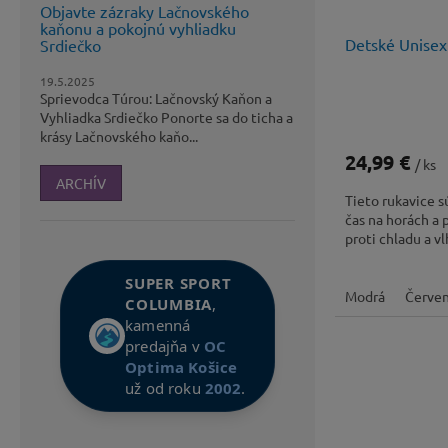
Objavte zázraky Lačnovského
kaňonu a pokojnú vyhliadku
Detské Unisex
Srdiečko
19.5.2025
Sprievodca Túrou: Lačnovský Kaňon a
Vyhliadka Srdiečko Ponorte sa do ticha a
krásy Lačnovského kaňo...
24,99 €
/ ks
ARCHÍV
Tieto rukavice sú
čas na horách a 
proti chladu a vl
SUPER SPORT
Modrá
Červe
COLUMBIA
,
kamenná
predajňa v
OC
Optima Košice
už od roku
2002
.