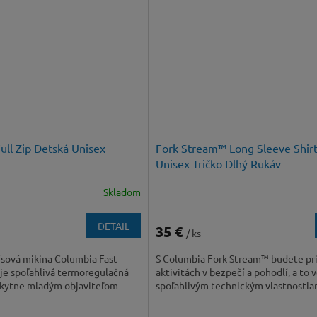
ull Zip Detská Unisex
Fork Stream™ Long Sleeve Shir
Unisex Tričko Dlhý Rukáv
Skladom
DETAIL
35 €
/ ks
ísová mikina Columbia Fast
S Columbia Fork Stream™ budete pr
 je spoľahlivá termoregulačná
aktivitách v bezpečí a pohodlí, a to 
oskytne mladým objaviteľom
spoľahlivým technickým vlastnostia