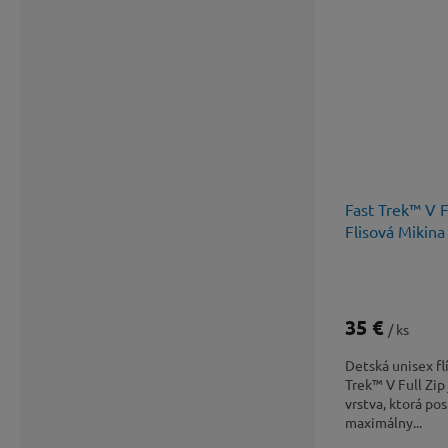
Fast Trek™ V F
Flisová Mikina
35 €
/ ks
Detská unisex fl
Trek™ V Full Zip
vrstva, ktorá p
maximálny...