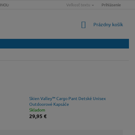
HNOLÓGIE
SLOVNÍK POJMOV
Veľkosť textu
MAPA SERVERU
Prihlásenie
VEĽKOSŤ
NÁKUPNÝ
Prázdny košík
KOŠÍK
Skien Valley™ Cargo Pant Detské Unisex
Outdoorové Kapsáče
Skladom
29,95 €