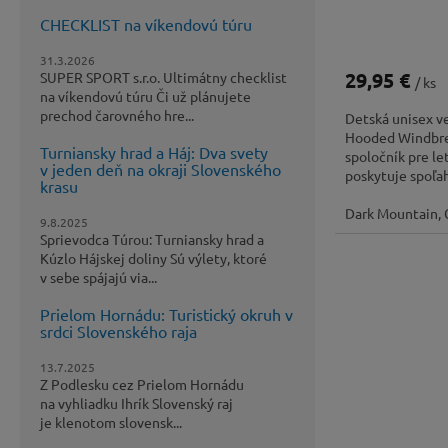
CHECKLIST na víkendovú túru
31.3.2026
29,95 €
SUPER SPORT s.r.o. Ultimátny checklist
/ ks
na víkendovú túru Či už plánujete
prechod čarovného hre...
Detská unisex v
Hooded Windbre
Turniansky hrad a Háj: Dva svety
spoločník pre le
v jeden deň na okraji Slovenského
poskytuje spoľahl
krasu
Dark Mountain, 
9.8.2025
Sprievodca Túrou: Turniansky hrad a
Kúzlo Hájskej doliny Sú výlety, ktoré
v sebe spájajú via...
Prielom Hornádu: Turistický okruh v
srdci Slovenského raja
13.7.2025
Z Podlesku cez Prielom Hornádu
na vyhliadku Ihrík Slovenský raj
je klenotom slovensk...