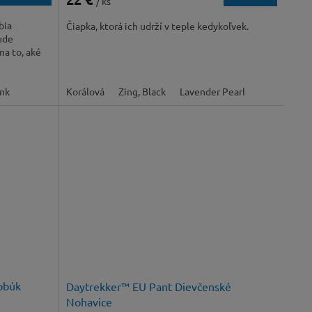
/ ks
bia
Čiapka, ktorá ich udrží v teple kedykoľvek.
ude
na to, aké
ink
Korálová
Zing, Black
Lavender Pearl
obúk
Daytrekker™ EU Pant Dievčenské
Nohavice