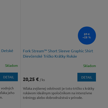
27 €
–25 %
t Detské
Fork Stream™ Short Sleeve Graphic Shirt
Dievčenské Tričko Krátky Rukáv
Skladom
Skladom
DETAIL
DETAIL
20,25 €
/ ks
i vodných
Vďaka zvýšenej odolnosti je toto tričko s krátky
vďaka jeho
rukávom ideálnym spoločníkom na intenzívne
m.
tréningy alebo dobrodružstvá v prírode.