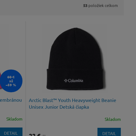
53
položiek celkom
60 €
až
–59 %
membránou
Arctic Blast™ Youth Heavyweight Beanie
Unisex Junior Detská čiapka
Skladom
Skladom
DETAIL
DETAIL
22 €