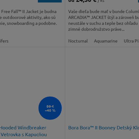
/ ks
Free Fall™ II Jacket je budna
Vaše dieťa bude mať v bunde Colum
 outdoorové aktivity, ako sú
ARCADIA™ JACKET štýl a zároveň b
anie, snowboarding a podobne.
neustále v suchu a teple bez ohľadu 
zimné dobrodružstvo práve...
fers
Nocturnal
Aquamarine
Ultra P
50 €
–40 %
 Hooded Windbreaker
Bora Bora™ II Booney Detský Kl
 Vetrovka s Kapucňou