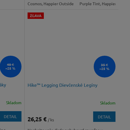
Cosmos, Happier Outside
Purple Tint, Happier Outsi
ZĽAVA
40 €
35 €
–25 %
–25 %
áky
Hike™ Legging Dievčenské Legíny
Skladom
Skladom
DETAIL
DETAIL
26,25 €
/ ks
a s
Nechajte vaše dieťa pohybovať sa voľne v