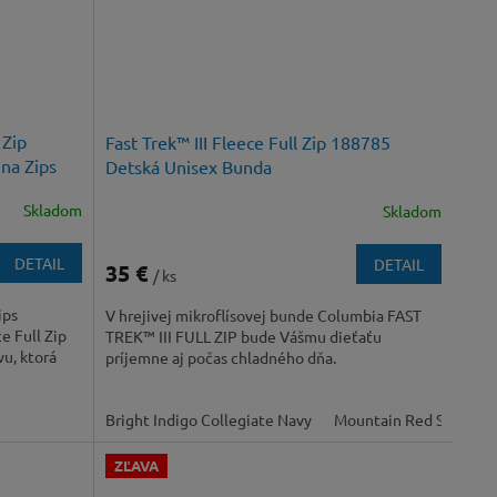
 Zip
Fast Trek™ III Fleece Full Zip 188785
na Zips
Detská Unisex Bunda
Skladom
Skladom
DETAIL
DETAIL
35 €
/ ks
ips
V hrejivej mikroflísovej bunde Columbia FAST
e Full Zip
TREK™ III FULL ZIP bude Vášmu dieťaťu
vu, ktorá
príjemne aj počas chladného dňa.
Bright Indigo Collegiate Navy
Mountain Red Shark
ZĽAVA