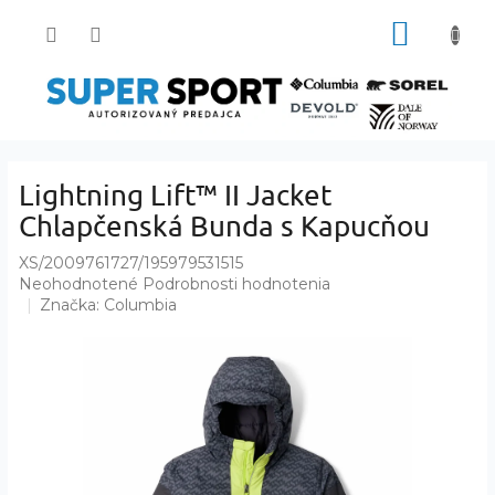
Prejsť
NÁKUP
na
obsah
KOŠÍK
Lightning Lift™ II Jacket
Chlapčenská Bunda s Kapucňou
XS/2009761727/195979531515
Priemerné
Neohodnotené
Podrobnosti hodnotenia
hodnotenie
Značka:
Columbia
produktu
je
0,0
z
5
hviezdičiek.