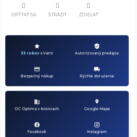
OPÝTAŤ SA
STRÁŽIŤ
ZDIEĽAŤ
33 rokov
s Vami
Autorizovaný predajca
Bezpečný nákup
Rýchle doručenie
OC Optima v Košiciach
Google Mapa
Facebook
Instagram