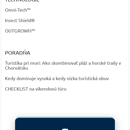
Omni-Tech™
Insect Shield®
OUTGROWN™
PORADŇA
Turistika pri mori: Ako skombinovať pláž a horské traily v
Chorvátsku
Kedy dominuje vysoká a kedy nízka turistická obuv
CHECKLIST na víkendovú túru