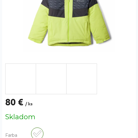
80 €
/ ks
Jednotková
Skladom
cena:
Farba