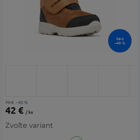
70 €
–40 %
70 €
–40 %
42 €
/ ks
Jednotková
Zvoľte variant
cena: