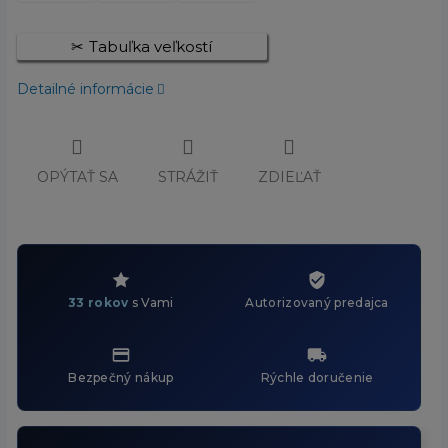
Tabuľka veľkostí
Detailné informácie
OPÝTAŤ SA
STRÁŽIŤ
ZDIEĽAŤ
33 rokov
s Vami
Autorizovaný predajca
Bezpečný nákup
Rýchle doručenie