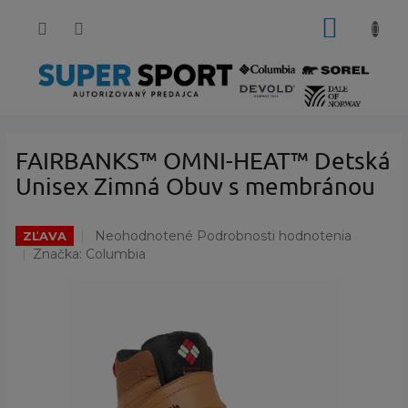
Prejsť
NÁKUP
na
obsah
KOŠÍK
FAIRBANKS™ OMNI-HEAT™ Detská
Unisex Zimná Obuv s membránou
Priemerné
Neohodnotené
Podrobnosti hodnotenia
ZĽAVA
hodnotenie
Značka:
Columbia
produktu
je
0,0
z
5
hviezdičiek.