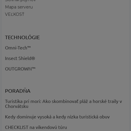
produktu
:
Mapa serveru
Membrána, Okopová špička, Vysoký
VEĽKOSŤ
Požadované
profil, Zosilnená špička, Izolácia 200
vlastnosti
:
g, Vynikajúca trakcia, Zapínanie
suchý zips, Vodoodolné
TECHNOLÓGIE
Omni-Grip™, Omni-Heat™ Thermal
Technológia
:
Reflective, Omni-Tech™
Omni-Tech™
?
Základná
Čierna
Insect Shield®
farba
:
OUTGROWN™
Profil
:
Vysoký
Zapínanie
:
Suchý zips
Názov farby
Black Graphite - kód 010, Elk Black -
PORADŇA
a kód
:
kód 286
Výška obuvi
:
vysoké
Turistika pri mori: Ako skombinovať pláž a horské traily v
Chorvátsku
Kedy dominuje vysoká a kedy nízka turistická obuv
CHECKLIST na víkendovú túru