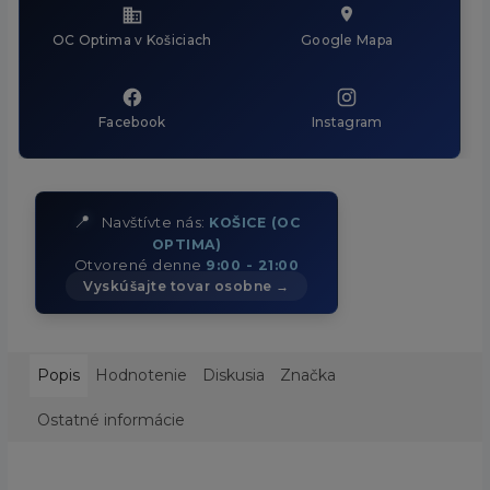
OC Optima v Košiciach
Google Mapa
Facebook
Instagram
📍
Navštívte nás:
KOŠICE (OC
OPTIMA)
Otvorené denne
9:00 - 21:00
Vyskúšajte tovar osobne →
Popis
Hodnotenie
Diskusia
Značka
Ostatné informácie