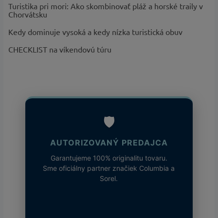
Turistika pri mori: Ako skombinovať pláž a horské traily v
Chorvátsku
Kedy dominuje vysoká a kedy nízka turistická obuv
CHECKLIST na víkendovú túru
🛡️
AUTORIZOVANÝ PREDAJCA
Garantujeme 100% originalitu tovaru.
Sme oficiálny partner značiek Columbia a
Sorel.