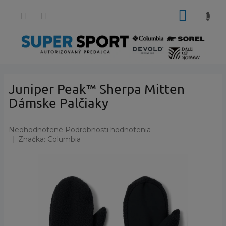
Prejsť
NÁKUP
na
obsah
KOŠÍK
Juniper Peak™ Sherpa Mitten
Dámske Palčiaky
Priemerné
Neohodnotené
Podrobnosti hodnotenia
hodnotenie
Značka:
Columbia
produktu
je
0,0
z
5
hviezdičiek.