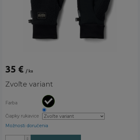
35 €
/ ks
Jednotková
Zvoľte variant
cena:
Farba
Čiapky rukavice
Možnosti doručenia