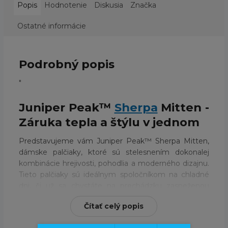
Popis
Hodnotenie
Diskusia
Značka
Ostatné informácie
Podrobný popis
"
Juniper Peak™
Sherpa
Mitten -
Záruka tepla a štýlu v jednom
Predstavujeme vám Juniper Peak™ Sherpa Mitten,
dámske palčiaky, ktoré sú stelesnením dokonalej
kombinácie hrejivosti, pohodlia a moderného dizajnu.
Tieto palčiaky sú ideálnym spoločníkom na chladné
dni, či už sa chystáte na prechádzku zasneženou
krajinou, lyžovačku alebo len chcete mať ruky v teple
Čítať celý popis
počas bežného dňa.
Vnútorná strana palčiakov je vyrobená z mäkkého a