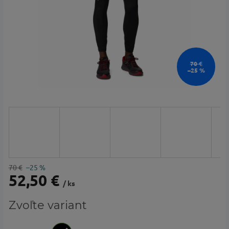
70 €
–25 %
70 €
–25 %
52,50 €
/ ks
Jednotková
Zvoľte variant
cena: