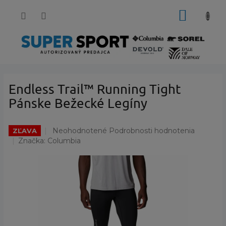
Prejsť
NÁKUP
na
obsah
KOŠÍK
Endless Trail™ Running Tight
Pánske Bežecké Legíny
Priemerné
Neohodnotené
Podrobnosti hodnotenia
ZĽAVA
hodnotenie
Značka:
Columbia
produktu
je
0,0
z
5
hviezdičiek.