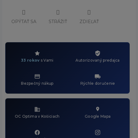
OPÝTAŤ SA
STRÁŽIŤ
ZDIEĽAŤ
33 rokov
s Vami
Autorizovaný predajca
Bezpečný nákup
Rýchle doručenie
OC Optima v Košiciach
Google Mapa