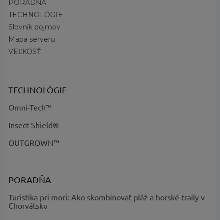
PORADŇA
TECHNOLÓGIE
Slovník pojmov
Mapa serveru
VEĽKOSŤ
TECHNOLÓGIE
Omni-Tech™
Insect Shield®
OUTGROWN™
PORADŇA
Turistika pri mori: Ako skombinovať pláž a horské traily v
Chorvátsku