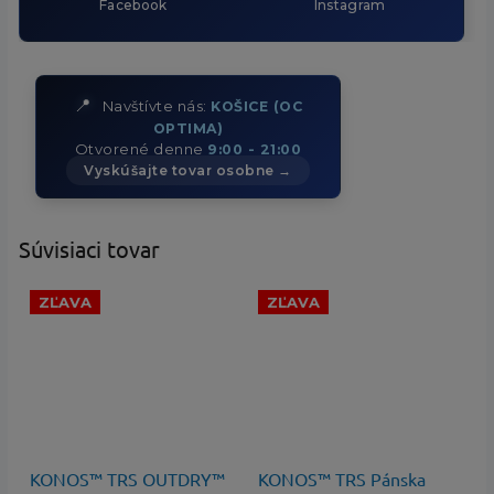
Facebook
Instagram
📍
Navštívte nás:
KOŠICE (OC
OPTIMA)
Otvorené denne
9:00 - 21:00
Vyskúšajte tovar osobne →
Súvisiaci tovar
ZĽAVA
ZĽAVA
120 €
–45 %
100 €
–48 %
KONOS™ TRS OUTDRY™
KONOS™ TRS Pánska