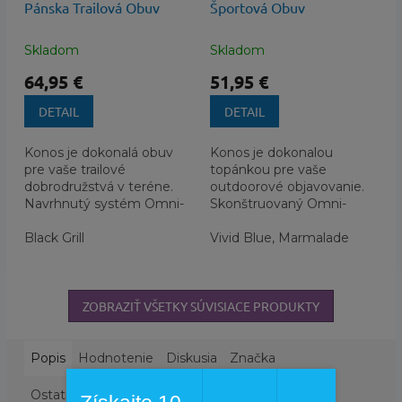
Pánska Trailová Obuv
Športová Obuv
Skladom
Skladom
64,95 €
51,95 €
DETAIL
DETAIL
Konos je dokonalá obuv
Konos je dokonalou
pre vaše trailové
topánkou pre vaše
dobrodružstvá v teréne.
outdoorové objavovanie.
Navrhnutý systém Omni-
Skonštruovaný Omni-
Max™ pod nohami
MAX™ systém podrážky a
poskytuje vynikajúci
Black Grill
medzipodrážky poskytuje
Vivid Blue, Marmalade
komfort a trakciu na...
vynikajúce pohodlie...
ZOBRAZIŤ VŠETKY SÚVISIACE PRODUKTY
Popis
Hodnotenie
Diskusia
Značka
Ostatné informácie