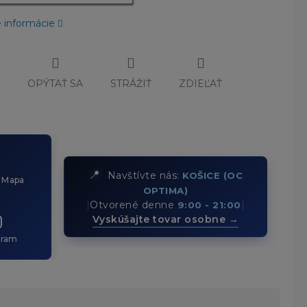
é informácie
Č
OPÝTAŤ SA
STRÁŽIŤ
ZDIEĽAŤ
📍
Navštívte nás:
KOŠICE (OC
 Mapa
OPTIMA)
|
Otvorené denne
|
9:00 - 21:00
Vyskúšajte tovar osobne →
gram