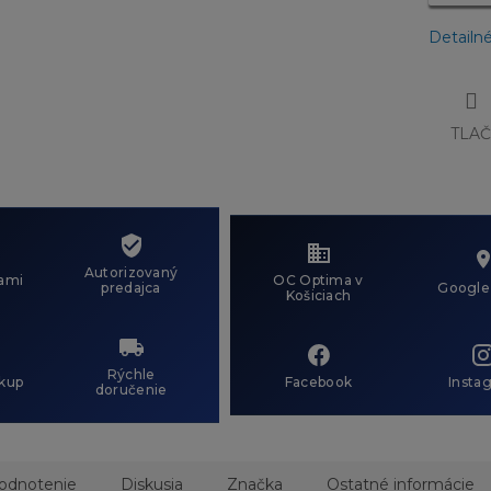
Detailn
TLA
Autorizovaný
ami
OC Optima v
predajca
Google
Košiciach
Rýchle
kup
Facebook
Insta
doručenie
odnotenie
Diskusia
Značka
Ostatné informácie