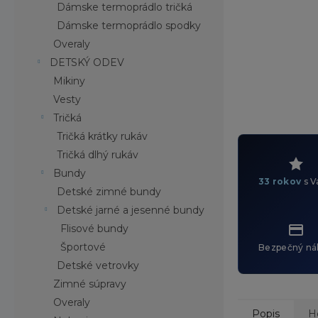
Dámske termoprádlo tričká
Dámske termoprádlo spodky
Overaly
DETSKÝ ODEV
Mikiny
Vesty
Tričká
Tričká krátky rukáv
Tričká dlhý rukáv
Bundy
33 rokov
s V
Detské zimné bundy
Detské jarné a jesenné bundy
Flisové bundy
Športové
Bezpečný ná
Detské vetrovky
Zimné súpravy
Overaly
Popis
H