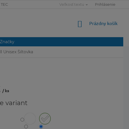
TECHNOLÓGIE
SLOVNÍK POJMOV
Veľkosť textu
MAPA SERVERU
Prihlásenie
NÁKUPNÝ
Prázdny košík
KOŠÍK
Značky
l Unisex Šiltovka
€
/ ks
ová
e variant