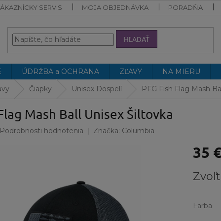
ÁKAZNÍCKY SERVIS
MOJA OBJEDNÁVKA
PORADŇA
HĽADAŤ
E
ÚDRŽBA a OCHRANA
ZĽAVY
NA MIERU
avy
Čiapky
Unisex Dospelí
PFG Fish Flag Mash Bal
Flag Mash Ball Unisex Šiltovka
Podrobnosti hodnotenia
Značka:
Columbia
35 
Jednotk
Zvoľt
cena:
Farba