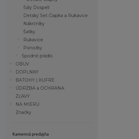
Konštr
Šály Dospelí
pre oc
Detský Set Čiapka a Rukavice
Vysoká
Nákrčníky
dostato
Šatky
Extré
Rukavice
pre let
Ponožky
Flexibi
Spodné prádlo
vzhľad
OBUV
DOPLNKY
Unisex
BATOHY | KUFRE
Origin
ÚDRŽBA a OCHRANA
a na b
ZĽAVY
Gear (
NA MIERU
Cielené
Značky
aktívn
Ako sa 
Kamenná predajňa