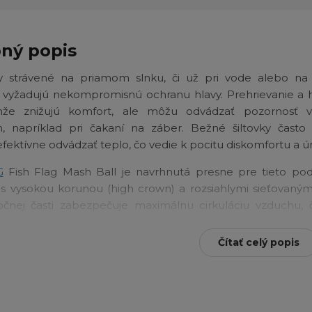
ný popis
y strávené na priamom slnku, či už pri vode alebo na 
i vyžadujú nekompromisnú ochranu hlavy. Prehrievanie a
nže znižujú komfort, ale môžu odvádzať pozornosť v
 napríklad pri čakaní na záber. Bežné šiltovky často 
fektívne odvádzať teplo, čo vedie k pocitu diskomfortu a ú
G
Fish Flag Mash Ball je navrhnutá presne pre tieto pod
 s vysokou korunou (high crown) a rozsiahlymi sieťovaným
čnej časti zabezpečuje maximálnu cirkuláciu vzduchu, 
žku a udržuje vašu hlavu v suchu. Pevný predný panel s 
traktnej americkej vlajky spoľahlivo tieni tvár, zatiaľ čo 
Čítať celý popis
iť na svoje dobrodružstvo bez rušivých vplyvov.
 vlastnosti