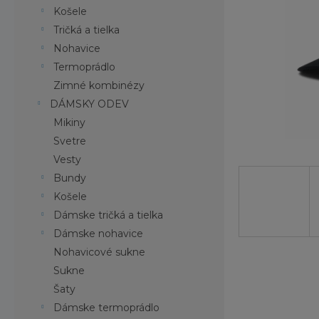
Košele
Tričká a tielka
Nohavice
Termoprádlo
Zimné kombinézy
DÁMSKY ODEV
Mikiny
Svetre
Vesty
Bundy
Košele
Dámske tričká a tielka
Dámske nohavice
Nohavicové sukne
Sukne
Šaty
Dámske termoprádlo