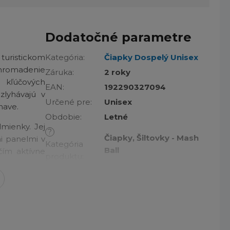
Dodatočné parametre
turistickom
Kategória
:
Čiapky Dospelý Unisex
 hromadenie
Záruka
:
2 roky
 kľúčových
EAN
:
192290327094
zlyhávajú v
Určené pre
:
Unisex
nave.
Obdobie
:
Letné
mienky. Jej
?
Čiapky, Šiltovky - Mash
i panelmi v
Kategória
Ball
čím aktívne
produktu
:
originálnym
Na aké
Turistika, Outdoor,
vy sa môžete
aktivity
:
Rybárčenie
Požadované
Priedušné panely,
vlastnosti
:
Sieťované panely
?
Základná