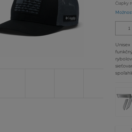
Čiapky 
Možnost
Unise
funkčn
rybol
sieťov
spoľahl