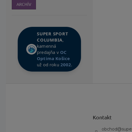
ARCHÍV
SUPER SPORT
COLUMBIA
,
kamenná
predajňa v
OC
Optima Košice
už od roku
2002
.
Z
á
p
ä
t
Kontakt
i
e
obchod
@
supe