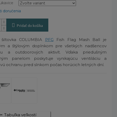
rukavice
i doručenia
Pridať do košíka
x šiltovka COLUMBIA
PFG
Fish Flag Mash Ball je
ým a štýlovým doplnkom pre všetkých nadšencov
ovu a outdoorových aktivít. Vďaka priedušným
aným panelom poskytuje vynikajúcu ventiláciu a
ivú ochranu pred slnkom počas horúcich letných dní.
Tabuľka veľkostí