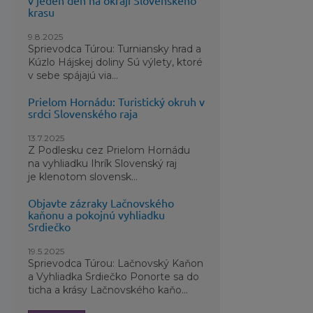
v jeden deň na okraji Slovenského
premokne. P
krasu
nepremokav
9.8.2025
Sprievodca Túrou: Turniansky hrad a
Ako šiltovk
Kúzlo Hájskej doliny Sú výlety, ktoré
Vďaka klasi
v sebe spájajú via...
polarizačný
crown) môž
Prielom Hornádu: Turistický okruh v
srdci Slovenského raja
voľnejších
obmedzenia. 
13.7.2025
Z Podlesku cez Prielom Hornádu
na vyhliadku Ihrík Slovenský raj
je klenotom slovensk...
Objavte zázraky Lačnovského
kaňonu a pokojnú vyhliadku
Srdiečko
19.5.2025
Sprievodca Túrou: Lačnovský Kaňon
a Vyhliadka Srdiečko Ponorte sa do
ticha a krásy Lačnovského kaňo...