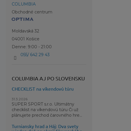
COLUMBIA
Rady od naš
starostlivo
Obchodné centrum
použitím je
nikdy nesuš
Moldavská 32
zachovanie t
04001 Košice
Často 
Denne: 9:00 - 21:00
055/ 642 29 43
Keďže šilto
Tento model
konštrukciu 
COLUMBIA AJ PO SLOVENSKU
prispôsobiv
uprednostň
CHECKLIST na víkendovú túru
nosenie bez 
31.3.2026
SUPER SPORT s.r.o. Ultimátny
Je šiltovk
checklist na víkendovú túru Či už
Nie, tento 
plánujete prechod čarovného hre...
ochrana pr
Turniansky hrad a Háj: Dva svety
vďaka sieť