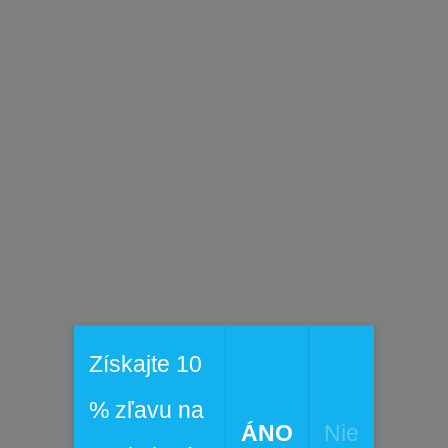
ukcia Mash Ball:
Osvedčená kombinácia pevného predné
hranu a sieťovanej zadnej časti pre maximálnu ventiláciu.
 koruna (High Crown):
Moderný a priestranný strih, ktorý 
k miesta a prispieva k lepšej cirkulácii vzduchu.
mna priedušnosť:
Rozsiahle panely zo sieťoviny sú ideálny
né aktivity, ako je rybolov, turistika či pobyt v prírode.
lný strih:
Navrhnutá bez tradičného nastavovacieho pásika p
 a pohodlné, prispôsobivé nosenie na väčšine obvodov hlavy
 dizajn:
Univerzálny strih a vzhľad vhodný pre mužov aj žen
álny PFG dizajn:
Predný panel zdobí abstraktný motív ameri
oku a vzadu sa nachádzajú decentné logá radu
Performanc
PFG)
.
 využitie:
Perfektná voľba pre rybárov, turistov a každého, k
Získajte 10
y čas vonku počas slnečných dní.
% zľavu na
starať o tento kúsok
ÁNO
Nie