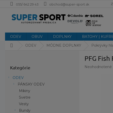
Prejsť
Z
055/ 642 29 43
obchod@super-sport.sk
na
obsah
ODEV
OBUV
DOPLNKY
BATOHY | KUFR
Domov
ODEV
MÓDNE DOPLNKY
Pokrývky hl
B
PFG Fish 
o
Preskočiť
č
Priemerné
Neohodnotené
Kategórie
kategórie
n
hodnotenie
ý
produktu
ODEV
p
je
PÁNSKY ODEV
a
0,0
z
Mikiny
n
5
e
Svetre
hviezdičiek.
l
Vesty
Bundy