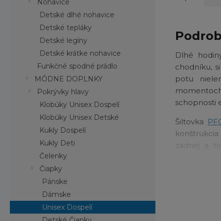
Nohavice
Detské dlhé nohavice
Detské tepláky
Podrob
Detské legíny
Detské krátke nohavice
Dlhé hodin
Funkčné spodné prádlo
chodníku, s
potu niele
MÓDNE DOPLNKY
momentoch,
Pokrývky hlavy
schopnosti e
Klobúky Unisex Dospelí
Klobúky Unisex Detské
Šiltovka
PF
Kukly Dospelí
konštrukcia
Kukly Deti
zadnej a bo
Čelenky
chladí poko
dizajnom abs
Čiapky
plne sústred
Pánske
Dámske
Kľúčové
Unisex Dospelí
Detské Čiapky