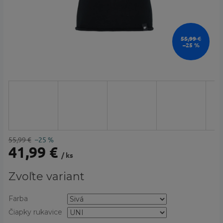
55,99 €
–25 %
55,99 €
–25 %
41,99 €
/ ks
Jednotková
Zvoľte variant
cena:
Farba
Čiapky rukavice