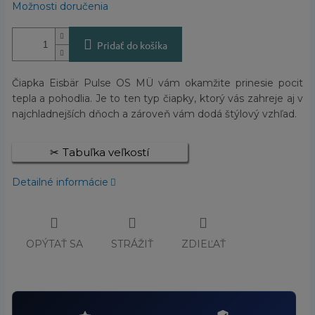
Možnosti doručenia
Pridať do košíka
Čiapka Eisbär Pulse OS MÜ vám okamžite prinesie pocit
tepla a pohodlia. Je to ten typ čiapky, ktorý vás zahreje aj v
najchladnejších dňoch a zároveň vám dodá štýlový vzhľad.
Tabuľka veľkostí
Detailné informácie
OPÝTAŤ SA
STRÁŽIŤ
ZDIEĽAŤ