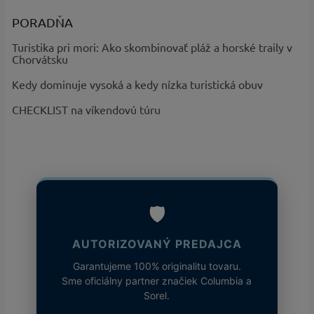
PORADŇA
Turistika pri mori: Ako skombinovať pláž a horské traily v
Chorvátsku
Kedy dominuje vysoká a kedy nízka turistická obuv
CHECKLIST na víkendovú túru
🛡️
AUTORIZOVANÝ PREDAJCA
Garantujeme 100% originalitu tovaru.
Sme oficiálny partner značiek Columbia a
Sorel.