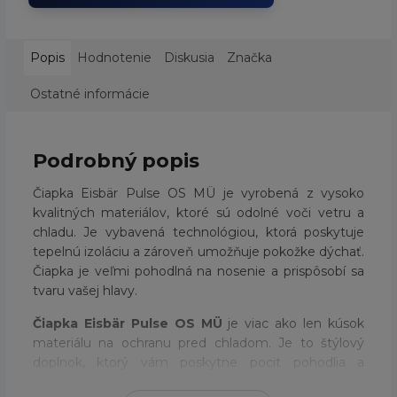
Popis
Hodnotenie
Diskusia
Značka
Ostatné informácie
Podrobný popis
Čiapka Eisbär Pulse OS MÜ je vyrobená z vysoko
kvalitných materiálov, ktoré sú odolné voči vetru a
chladu. Je vybavená technológiou, ktorá poskytuje
tepelnú izoláciu a zároveň umožňuje pokožke dýchať.
Čiapka je veľmi pohodlná na nosenie a prispôsobí sa
tvaru vašej hlavy.
Čiapka Eisbär Pulse OS MÜ
je viac ako len kúsok
materiálu na ochranu pred chladom. Je to štýlový
doplnok, ktorý vám poskytne pocit pohodlia a
sebavedomia. Je vhodná pre ľudí, ktorí chcú byť vždy