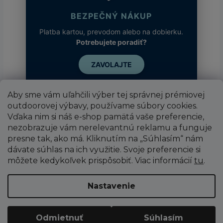
BEZPEČNÝ NÁKUP
Platba kartou, prevodom alebo na dobierku.
Potrebujete poradiť?
ZAVOLAJTE
Aby sme vám uľahčili výber tej správnej prémiovej
outdoorovej výbavy, používame súbory cookies.
Vďaka nim si náš e-shop pamätá vaše preferencie,
nezobrazuje vám nerelevantnú reklamu a funguje
presne tak, ako má. Kliknutím na „Súhlasím“ nám
dávate súhlas na ich využitie. Svoje preferencie si
môžete kedykoľvek prispôsobiť. Viac informácií
tu
.
Vytvoril Shoptet
Nastavenie
Copyright 2026
SUPER SPORT
. Všetky práva
Odmietnuť
Súhlasím
vyhradené.
Upraviť nastavenie cookies